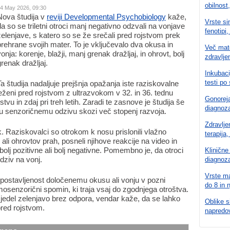
obilnost,
4 May 2026, 09:30
Nova študija v
reviji Developmental Psychobiology
kaže,
Vrste si
da so se triletni otroci manj negativno odzvali na vonjave
fenotipi,
zelenjave, s katero so se že srečali pred rojstvom prek
prehrane svojih mater. To je vključevalo dva okusa in
Več mate
onja: korenje, blažji, manj grenak dražljaj, in ohrovt, bolj
zdravlje
grenak dražljaj.
Inkubaci
testi po 
Ta študija nadaljuje prejšnja opažanja iste raziskovalne
leženi pred rojstvom z ultrazvokom v 32. in 36. tednu
Gonoreja
stvu in zdaj pri treh letih. Zaradi te zasnove je študija še
diagnoza
mu senzoričnemu odzivu skozi več stopenj razvoja.
Zdravlje
k. Raziskovalci so otrokom k nosu prislonili vlažno
terapija
i ohrovtov prah, posneli njihove reakcije na video in
bolj pozitivne ali bolj negativne. Pomembno je, da otroci
Klinične
odziv na vonj.
diagnoza
Vrste ma
izpostavljenost določenemu okusu ali vonju v pozni
do 8 in 
mosenzorični spomin, ki traja vsaj do zgodnjega otroštva.
jedel zelenjavo brez odpora, vendar kaže, da se lahko
Oblike si
red rojstvom.
napredo