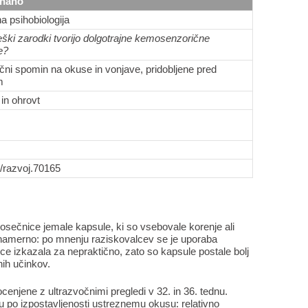
znano
a psihobiologija
eški zarodki tvorijo dolgotrajne kemosenzorične
e?
čni spomin na okuse in vonjave, pridobljene pred
m
in ohrovt
/razvoj.70165
sečnice jemale kapsule, ki so vsebovale korenje ali
na namerno: po mnenju raziskovalcev se je uporaba
e izkazala za nepraktično, zato so kapsule postale bolj
nih učinkov.
cenjene z ultrazvočnimi pregledi v 32. in 36. tednu.
u po izpostavljenosti ustreznemu okusu: relativno