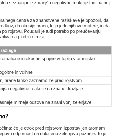
atalno seznanjanje zmanjša negativne reakcije tudi na bolj
nalnega centra za znanstvene raziskave je opozoril, da
odkov, da okusijo hrano, ki jo jedo njihove matere, in da
a po rojstvu. Poudaril je tudi potrebo po preučevanju
pliva na plod in otroka.
 razlaga
romatične in okusne spojine vstopijo v amnijsko
ogoltne in vdihne
nj hrane lahko zaznamo že pred rojstvom
jša negativne reakcije na znane dražljaje
asneje mirneje odzove na znani vonj zelenjave
no?
b očitna: če je otrok pred rojstvom izpostavljen aromam
jegovo odpornost na določeno zelenjavo pozneje. To je