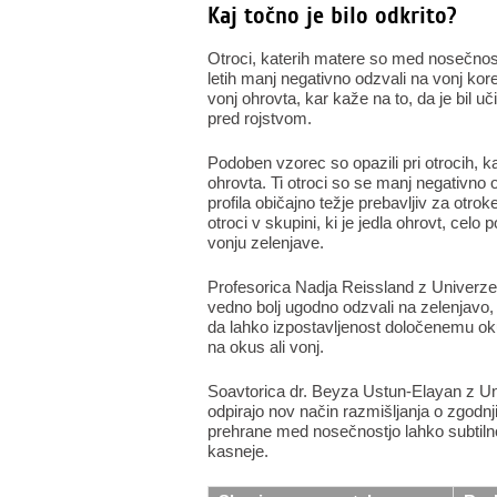
Kaj točno je bilo odkrito?
Otroci, katerih matere so med nosečnos
letih manj negativno odzvali na vonj kor
vonj ohrovta, kar kaže na to, da je bil uč
pred rojstvom.
Podoben vzorec so opazili pri otrocih, 
ohrovta. Ti otroci so se manj negativno 
profila običajno težje prebavljiv za otroke
otroci v skupini, ki je jedla ohrovt, celo 
vonju zelenjave.
Profesorica Nadja Reissland z Univerze 
vedno bolj ugodno odzvali na zelenjavo, k
da lahko izpostavljenost določenemu o
na okus ali vonj.
Soavtorica dr. Beyza Ustun-Elayan z Un
odpirajo nov način razmišljanja o zgodnj
prehrane med nosečnostjo lahko subtilno
kasneje.