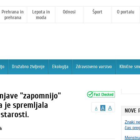
Prehrana in
Lepota in
Odnosi
Šport
O portalu
prehrana
moda
ijo
Družabno življenje
Ekologija
Zdravstveno varstvo
Klinične sm
enjave "zapomnijo"
a je spremljala
A
A
A
NOVE 
 starosti.
Znaki ne
čas pre
ik
Menstrua