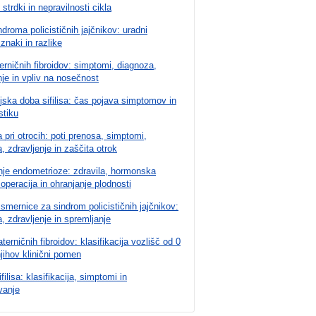
 strdki in nepravilnosti cikla
ndroma policističnih jajčnikov: uradni
 znaki in razlike
rničnih fibroidov: simptomi, diagnoza,
nje in vpliv na nosečnost
jska doba sifilisa: čas pojava simptomov in
stiku
 pri otrocih: poti prenosa, simptomi,
, zdravljenje in zaščita otrok
nje endometrioze: zdravila, hormonska
, operacija in ohranjanje plodnosti
 smernice za sindrom policističnih jajčnikov:
, zdravljenje in spremljanje
terničnih fibroidov: klasifikacija vozlišč od 0
njihov klinični pomen
filisa: klasifikacija, simptomi in
vanje