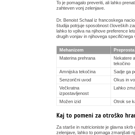
To je pomagalo preveriti, ali lahko pren
zahteven vonj zelenjave.
Dr. Benoist Schaal iz francoskega nacio
študija potrjuje sposobnost človeških zar
lahko to vpliva na njihove preference let
drugih vonjav in njihovega specifičnega v
Mehanizem
Preprosta
Materina prehrana
Nekatere a
tekočino
Amnijska tekočina
Sadje ga p
Senzorični uvod
Okus in vo
Večkratna
Lahko zman
izpostavljenost
Možen izid
Otrok se k
Kaj to pomeni za otroško hra
Za starše in nutricioniste je glavna skr
zelenjave, lahko to pomaga zmanjšati n