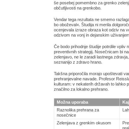
še posebej pomembno za grenko zelenjavo
občutljivosti na grenkobo.
Vendar tega rezultata ne smemo razlagat
bo oboževal«. Študija ni merila dolgoro
ocenjevala izraze obraza kot odziv na 
odzivom na vonj in dejanskim uživanjem 
Če bodo prihodnje študije potrdile vpliv 
preventivnih strategij. Nosečnicam bi na
zelenjavo, ne le zaradi lastnega zdravja
seznanijo z zdravo hrano.
Takšna priporočila morajo upoštevati var
prehranjevalne navade. Profesor Reisslan
kulturam: v nekaterih državah to lahko p
značilno za lokalno prehrano.
Možna uporaba
Kaj
Raznolika prehrana za
Lah
nosečnice
Zelenjava z grenkim okusom
Pre
rea