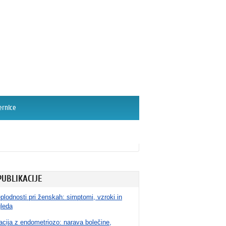
ernice
PUBLIKACIJE
plodnosti pri ženskah: simptomi, vzroki in
gleda
cija z endometriozo: narava bolečine,