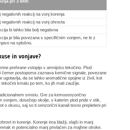
cija pri 3 letih
 negativnih reakcij na vonj korenja
 negativnih reakcij na vonj ohrovta
cija bi lahko bila bolj negativna
cija je bila povezana s specifičnim vonjem, ne le z
njavo na splošno.
kuse in vonjave?
rine prehrane vstopijo v amnijsko tekočino. Plod
 pri čemer postopoma zaznava kemične signale, povezane
ugotavlja, da se lahko aromatične spojine iz živil, kot
i tekočini kmalu po tem, ko jih mati zaužije.
 tradicionalnem smislu. Gre za kemosenzorično
 vonjem, dosežejo okolje, s katerim plod pride v stik.
t o okusu, saj so ti senzorični kanali tesno prepleteni pri
ohrovt in korenje. Korenje ima blažji, slajši in manj
renak in potencialno manj privlačen za majhne otroke.