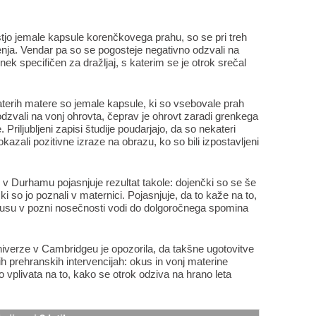
tjo jemale kapsule korenčkovega prahu, so se pri treh
enja. Vendar pa so se pogosteje negativno odzvali na
inek specifičen za dražljaj, s katerim se je otrok srečal
katerih matere so jemale kapsule, ki so vsebovale prah
odzvali na vonj ohrovta, čeprav je ohrovt zaradi grenkega
. Priljubljeni zapisi študije poudarjajo, da so nekateri
pokazali pozitivne izraze na obrazu, ko so bili izpostavljeni
v Durhamu pojasnjuje rezultat takole: dojenčki so se še
i so jo poznali v maternici. Pojasnjuje, da to kaže na to,
kusu v pozni nosečnosti vodi do dolgoročnega spomina
iverze v Cambridgeu je opozorila, da takšne ugotovitve
ih prehranskih intervencijah: okus in vonj materine
 vplivata na to, kako se otrok odziva na hrano leta