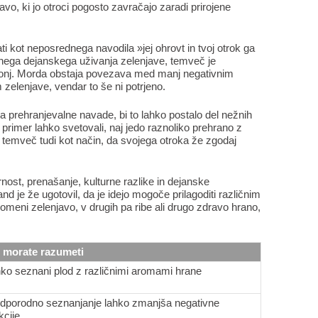
, ki jo otroci pogosto zavračajo zaradi prirojene
i kot neposrednega navodila »jej ohrovt in tvoj otrok ga
čnega dejanskega uživanja zelenjave, temveč je
vonj. Morda obstaja povezava med manj negativnim
zelenjave, vendar to še ni potrjeno.
na prehranjevalne navade, bi to lahko postalo del nežnih
 primer lahko svetovali, naj jedo raznoliko prehrano z
, temveč tudi kot način, da svojega otroka že zgodaj
nost, prenašanje, kulturne razlike in dejanske
d je že ugotovil, da je idejo mogoče prilagoditi različnim
omeni zelenjavo, v drugih pa ribe ali drugo zdravo hrano,
 morate razumeti
ko seznani plod z različnimi aromami hrane
dporodno seznanjanje lahko zmanjša negativne
kcije