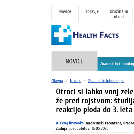
Novice
Zdravje
Družina in
otroci
NOVICE
Znanost in tehnolog
Glavna
»
Novice
»
Znanost in tehnologijo
Otroci si lahko vonj zel
že pred rojstvom: študij
reakcijo ploda do 3. leta
Aleksej Krivenko
, medicinski recenzent, uredn
Zadnja posodobitev: 16.05.2026