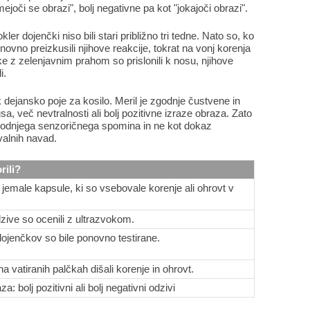
ejoči se obrazi", bolj negativne pa kot "jokajoči obrazi".
ler dojenčki niso bili stari približno tri tedne. Nato so, ko
ponovno preizkusili njihove reakcije, tokrat na vonj korenja
ke z zelenjavnim prahom so prislonili k nosu, njihove
i.
ok dejansko poje za kosilo. Meril je zgodnje čustvene in
, več nevtralnosti ali bolj pozitivne izraze obraza. Zato
 zgodnjega senzoričnega spomina in ne kot dokaz
valnih navad.
rili?
jemale kapsule, ki so vsebovale korenje ali ohrovt v
zive so ocenili z ultrazvokom.
ojenčkov so bile ponovno testirane.
na vatiranih palčkah dišali korenje in ohrovt.
za: bolj pozitivni ali bolj negativni odzivi