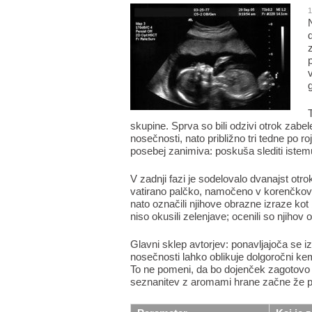
1
v
skupine. Sprva so bili odzivi otrok zabe
nosečnosti, nato približno tri tedne po roj
posebej zanimiva: poskuša slediti iste
V zadnji fazi je sodelovalo dvanajst otro
vatirano palčko, namočeno v korenčkov al
nato označili njihove obrazne izraze kot 
niso okusili zelenjave; ocenili so njihov 
Glavni sklep avtorjev: ponavljajoča se 
nosečnosti lahko oblikuje dolgoročni ke
To ne pomeni, da bo dojenček zagotovo 
seznanitev z aromami hrane začne že p