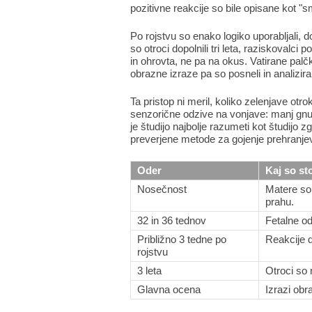
pozitivne reakcije so bile opisane kot "sm
Po rojstvu so enako logiko uporabljali, dok
so otroci dopolnili tri leta, raziskovalci 
in ohrovta, ne pa na okus. Vatirane palč
obrazne izraze pa so posneli in analiziral
Ta pristop ni meril, koliko zelenjave otr
senzorične odzive na vonjave: manj gnusa
je študijo najbolje razumeti kot študijo
preverjene metode za gojenje prehranje
Oder
Kaj so sto
Nosečnost
Matere so 
prahu.
32 in 36 tednov
Fetalne od
Približno 3 tedne po
Reakcije d
rojstvu
3 leta
Otroci so 
Glavna ocena
Izrazi obra