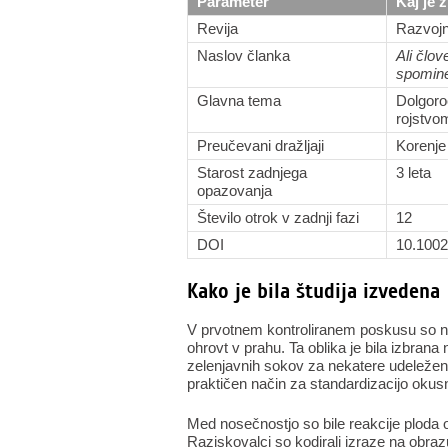
Parameter
Kaj je 
Revija
Razvojn
Naslov članka
Ali člov
spomin
Glavna tema
Dolgoro
rojstvo
Preučevani dražljaji
Korenje 
Starost zadnjega
3 leta
opazovanja
Število otrok v zadnji fazi
12
DOI
10.1002
Kako je bila študija izvedena
V prvotnem kontroliranem poskusu so no
ohrovt v prahu. Ta oblika je bila izbra
zelenjavnih sokov za nekatere udeleženc
praktičen način za standardizacijo okus
Med nosečnostjo so bile reakcije ploda o
Raziskovalci so kodirali izraze na obraz