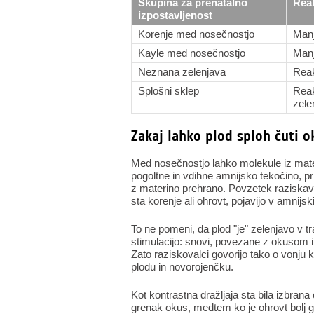
Skupina za prenatalno
Reak
izpostavljenost
Korenje med nosečnostjo
Manj
Kayle med nosečnostjo
Manj
Neznana zelenjava
Reak
Splošni sklep
Reak
zele
Zakaj lahko plod sploh čuti o
Med nosečnostjo lahko molekule iz mate
pogoltne in vdihne amnijsko tekočino,
z materino prehrano. Povzetek raziskave 
sta korenje ali ohrovt, pojavijo v amnijsk
To ne pomeni, da plod "je" zelenjavo v
stimulacijo: snovi, povezane z okusom in
Zato raziskovalci govorijo tako o vonju ko
plodu in novorojenčku.
Kot kontrastna dražljaja sta bila izbrana 
grenak okus, medtem ko je ohrovt bolj g