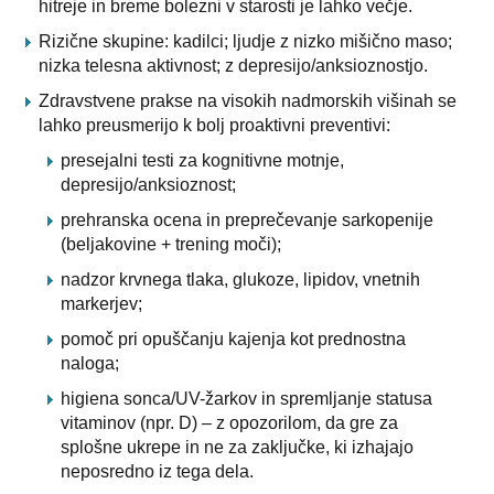
hitreje in breme bolezni v starosti je lahko večje.
Rizične skupine: kadilci; ljudje z nizko mišično maso;
nizka telesna aktivnost; z depresijo/anksioznostjo.
Zdravstvene prakse na visokih nadmorskih višinah se
lahko preusmerijo k bolj proaktivni preventivi:
presejalni testi za kognitivne motnje,
depresijo/anksioznost;
prehranska ocena in preprečevanje sarkopenije
(beljakovine + trening moči);
nadzor krvnega tlaka, glukoze, lipidov, vnetnih
markerjev;
pomoč pri opuščanju kajenja kot prednostna
naloga;
higiena sonca/UV-žarkov in spremljanje statusa
vitaminov (npr. D) – z opozorilom, da gre za
splošne ukrepe in ne za zaključke, ki izhajajo
neposredno iz tega dela.