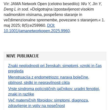
Vir: JAMA Network Open (celotno besedilo):
Wu Y, Jin Y,
Deng L in sod.
»Dolgotrajna izpostavljenost visokim
nadmorskim visinama, pospešeno staranje in
večdimenzionalne spremembe, povezane s staranjem.« 1.
maj 2025; 8(5):e259960.
DOI:
10.1001/jamanetworkopen.2025.9960
.
NOVE PUBLIKACIJE
Znaki neplodnosti pri ženskah: simptomi, vzroki in čas
pregleda
Menstruacija z endometriozo: narava bolečine,
obilnost, strdki in nepravilnosti cikla
Vrste sindroma policističnih jajčnikov: uradni fenotipi,
znaki in razlike
Več materničnih fibroidov: simptomi, diagnoza,
zdravljenje in vpliv na nosečnost