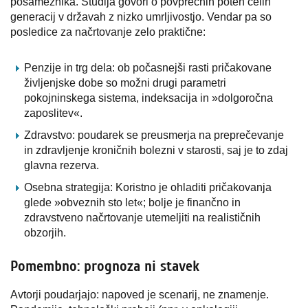
posameznika. Študija govori o povprečnih poteh celih
generacij v državah z nizko umrljivostjo. Vendar pa so
posledice za načrtovanje zelo praktične:
Penzije in trg dela: ob počasnejši rasti pričakovane
življenjske dobe so možni drugi parametri
pokojninskega sistema, indeksacija in »dolgoročna
zaposlitev«.
Zdravstvo: poudarek se preusmerja na preprečevanje
in zdravljenje kroničnih bolezni v starosti, saj je to zdaj
glavna rezerva.
Osebna strategija: Koristno je ohladiti pričakovanja
glede »obveznih sto let«; bolje je finančno in
zdravstveno načrtovanje utemeljiti na realističnih
obzorjih.
Pomembno: prognoza ni stavek
Avtorji poudarjajo: napoved je scenarij, ne znamenje.