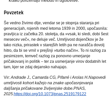
kratko povzemajo metodo in ugotovitve.
Povzetek
Še vedno živimo dlje, vendar se je stopnja staranja pri
generacijah, rojenih med letoma 1939 in 2000, upočasnila:
pravljica iz začetka 20. stoletja, da »vsak, ki sledi, dobi šest
mesecev več«, ne deluje več. Umrljivost dojenčkov je že
tako nizka, prirastek v starejših letih pa ne narašča dovolj
hitro, da bi se vrnil v prejšnji »turbo način«. To ni razlog za
pesimizem, temveč razlog za ponovno umerjanje
pričakovanj in politik – ter za usmerjanje virov dodatnih let
tam, kjer se zdaj dejansko nahajajo.
Vir:
Andrade J., Camarda CG, Pifarré i Arolas H.
Napovedi
umrljivosti kohort kažejo na znake upočasnjevanja
daljšanja pričakovane življenjske dobe.
PNAS,
2025.
https://doi.org/10.1073/pnas.2519179122