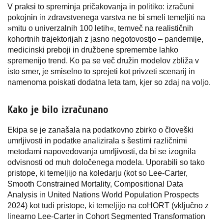
V praksi to spreminja pričakovanja in politiko: izračuni
pokojnin in zdravstvenega varstva ne bi smeli temeljiti na
»mitu o univerzalnih 100 letih«, temveč na realističnih
kohortnih trajektorijah z jasno negotovostjo – pandemije,
medicinski preboji in družbene spremembe lahko
spremenijo trend. Ko pa se več družin modelov zbliža v
isto smer, je smiselno to sprejeti kot privzeti scenarij in
namenoma poiskati dodatna leta tam, kjer so zdaj na voljo.
Kako je bilo izračunano
Ekipa se je zanašala na podatkovno zbirko o človeški
umrljivosti in podatke analizirala s šestimi različnimi
metodami napovedovanja umrljivosti, da bi se izognila
odvisnosti od muh določenega modela. Uporabili so tako
pristope, ki temeljijo na koledarju (kot so Lee-Carter,
Smooth Constrained Mortality, Compositional Data
Analysis in United Nations World Population Prospects
2024) kot tudi pristope, ki temeljijo na coHORT (vključno z
linearno Lee-Carter in Cohort Segmented Transformation