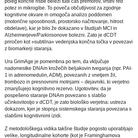
poleg končne risbe beleži tudi čas premorov, vrstni red
potez in mikrogibe. To poveča občutljivost za zgodnje
kognitivne okvare in omogoča analizo poddomen
(motorične sposobnosti, prostorsko načrtovanje, hitrost
obdelave), kar je bilo že dokazano v študijah MCI in
Alzheimerjeve/Parkinsonove bolezni. Zato je dCDT
priročen kot »subtilna« vedenjska končna točka v povezavi
z biomarkerji staranja.
Ura GrimAge je pomembna po tem, da vključuje
nadomestke DNAm krožečih beljakovin tveganja (npr. PAI-
1 in adrenomedulin, ADM), povezanih z vnetjem žil,
trombozo in presnovnimi motnjami – dejavniki, ki verjetno
zmanjšujejo kognitivno rezervo. Ugotovitev, da je
pospešeno staranje DNAm povezano s slabšo
učinkovitostjo v dCDT, je zato biološko verjetna: ustreza
dokazom, kjer je stopnja sistemskega staranja povezana s
slabšimi kognitivnimi izidi.
Z metodološkega vidika takšne študije pogosto uporabljajo
velike, longitudinalne kohorte (kot je Framinghamova