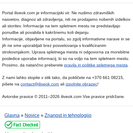
Portal iliveok.com je informacijski vir. Ne nudimo zdravniških
nasvetov, diagnoz ali zdravljenja, niti ne prodajamo nobenih izdelkov
ali storitev. Informacije na tem spletnem mestu ne predstavljajo
ponudbe ali povabila k kakršnemu koli dejanju.
Informacije, objavljene na portalu, so zgolj informativne narave in se
jih ne sme uporabljati brez posvetovanja s kvalificiranim
strokovnjakom. Uprava spletnega mesta ni odgovorna za morebitne
posledice uporabe informacij, ki so na voljo na tem spletnem mestu.
Prosimo, da natančno preberete
pravila in politike spletnega mesta
.
Z nami lahko stopite v stik tako, da pokličete na +370 661 08215,
pišete na
contact@iliveok.com
ali
izpolnite obrazec
!
Avtorske pravice © 2011–2026 iliveok.com Vse pravice pridržane.
Glavna
»
Novice
»
Znanost in tehnologijo