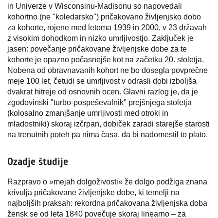
in Univerze v Wisconsinu-Madisonu so napovedali
kohortno (ne "koledarsko") pričakovano življenjsko dobo
za kohorte, rojene med letoma 1939 in 2000, v 23 državah
z visokim dohodkom in nizko umrljivostjo. Zaključek je
jasen: povečanje pričakovane življenjske dobe za te
kohorte je opazno počasnejše kot na začetku 20. stoletja.
Nobena od obravnavanih kohort ne bo dosegla povprečne
meje 100 let, četudi se umrljivost v odrasli dobi izboljša
dvakrat hitreje od osnovnih ocen. Glavni razlog je, da je
zgodovinski "turbo-pospeševalnik" prejšnjega stoletja
(kolosalno zmanjšanje umrljivosti med otroki in
mladostniki) skoraj izčrpan, dobiček zaradi starejše starosti
na trenutnih poteh pa nima časa, da bi nadomestil to plato.
Ozadje študije
Razpravo o »mejah dolgoživosti« že dolgo podžiga znana
krivulja pričakovane življenjske dobe, ki temelji na
najboljših praksah: rekordna pričakovana življenjska doba
žensk se od leta 1840 povečuje skoraj linearno – za