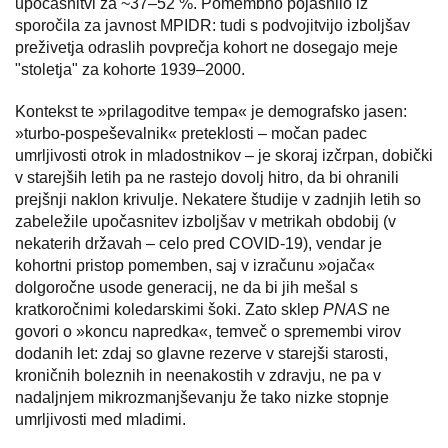
upočasnitvi za ~37–52 %. Pomembno pojasnilo iz
sporočila za javnost MPIDR: tudi s podvojitvijo izboljšav
preživetja odraslih povprečja kohort ne dosegajo meje
"stoletja" za kohorte 1939–2000.
Kontekst te »prilagoditve tempa« je demografsko jasen:
»turbo-pospeševalnik« preteklosti – močan padec
umrljivosti otrok in mladostnikov – je skoraj izčrpan, dobički
v starejših letih pa ne rastejo dovolj hitro, da bi ohranili
prejšnji naklon krivulje. Nekatere študije v zadnjih letih so
zabeležile upočasnitev izboljšav v metrikah obdobij (v
nekaterih državah – celo pred COVID-19), vendar je
kohortni pristop pomemben, saj v izračunu »ojača«
dolgoročne usode generacij, ne da bi jih mešal s
kratkoročnimi koledarskimi šoki. Zato sklep
PNAS
ne
govori o »koncu napredka«, temveč o spremembi virov
dodanih let: zdaj so glavne rezerve v starejši starosti,
kroničnih boleznih in neenakostih v zdravju, ne pa v
nadaljnjem mikrozmanjševanju že tako nizke stopnje
umrljivosti med mladimi.