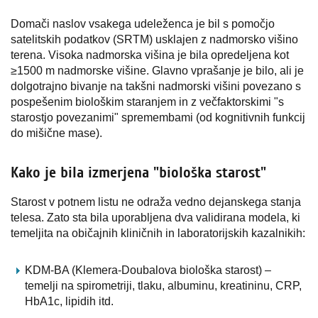
Domači naslov vsakega udeleženca je bil s pomočjo
satelitskih podatkov (SRTM) usklajen z nadmorsko višino
terena. Visoka nadmorska višina je bila opredeljena kot
≥1500 m nadmorske višine. Glavno vprašanje je bilo, ali je
dolgotrajno bivanje na takšni nadmorski višini povezano s
pospešenim biološkim staranjem in z večfaktorskimi "s
starostjo povezanimi" spremembami (od kognitivnih funkcij
do mišične mase).
Kako je bila izmerjena "biološka starost"
Starost v potnem listu ne odraža vedno dejanskega stanja
telesa. Zato sta bila uporabljena dva validirana modela, ki
temeljita na običajnih kliničnih in laboratorijskih kazalnikih:
KDM-BA (Klemera-Doubalova biološka starost) –
temelji na spirometriji, tlaku, albuminu, kreatininu, CRP,
HbA1c, lipidih itd.