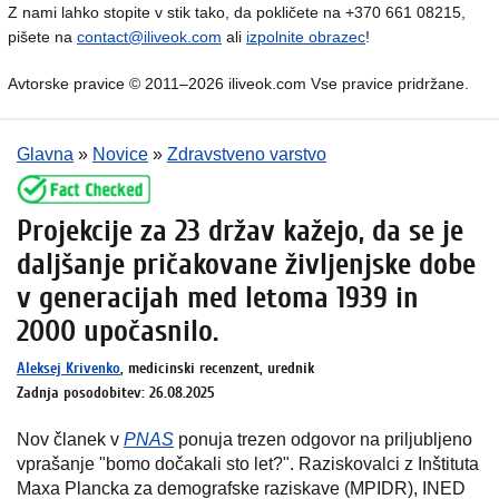
Z nami lahko stopite v stik tako, da pokličete na +370 661 08215,
pišete na
contact@iliveok.com
ali
izpolnite obrazec
!
Avtorske pravice © 2011–2026 iliveok.com Vse pravice pridržane.
Glavna
»
Novice
»
Zdravstveno varstvo
Projekcije za 23 držav kažejo, da se je
daljšanje pričakovane življenjske dobe
v generacijah med letoma 1939 in
2000 upočasnilo.
Aleksej Krivenko
, medicinski recenzent, urednik
Zadnja posodobitev: 26.08.2025
Nov članek v
PNAS
ponuja trezen odgovor na priljubljeno
vprašanje "bomo dočakali sto let?". Raziskovalci z Inštituta
Maxa Plancka za demografske raziskave (MPIDR), INED