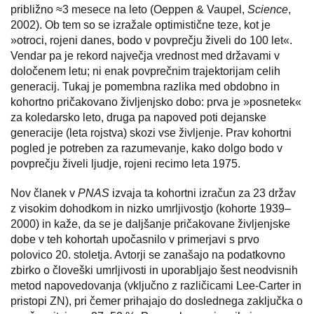
približno ≈3 mesece na leto (Oeppen & Vaupel,
Science
,
2002). Ob tem so se izražale optimistične teze, kot je
»otroci, rojeni danes, bodo v povprečju živeli do 100 let«.
Vendar pa je rekord največja vrednost med državami v
določenem letu; ni enak povprečnim trajektorijam celih
generacij. Tukaj je pomembna razlika med obdobno in
kohortno pričakovano življenjsko dobo: prva je »posnetek«
za koledarsko leto, druga pa napoved poti dejanske
generacije (leta rojstva) skozi vse življenje. Prav kohortni
pogled je potreben za razumevanje, kako dolgo bodo v
povprečju živeli ljudje, rojeni recimo leta 1975.
Nov članek v
PNAS
izvaja ta kohortni izračun za 23 držav
z visokim dohodkom in nizko umrljivostjo (kohorte 1939–
2000) in kaže, da se je daljšanje pričakovane življenjske
dobe v teh kohortah upočasnilo v primerjavi s prvo
polovico 20. stoletja. Avtorji se zanašajo na podatkovno
zbirko o človeški umrljivosti in uporabljajo šest neodvisnih
metod napovedovanja (vključno z različicami Lee-Carter in
pristopi ZN), pri čemer prihajajo do doslednega zaključka o