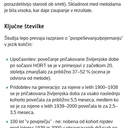
porazdelitvijo starosti ob smrti). Skladnost med metodama
je bila visoka, kar daje zaupanje v rezultate.
Ključne številke
Študija lepo prevaja razpravo o "pospeševanju/pojemanju"
v jezik količin:
Upočasnitev: povečanje pričakovane življenjske dobe
pri sočasni HORT se je v primerjavi z začetkom 20.
stoletja zmanjšalo za približno 37–52 % (ocena je
odvisna od metode).
Pridobitev na generacijo: za rojene v letih 1900–1938
se je pričakovana življenjska doba za vsako naslednjo
kohorto povečala za približno 5,5 meseca, medtem ko
se je za rojene v letih 1939–2000 povečala le za 2,5–
3,5 meseca.
100 let "v povprečju" - ne: nobena od kohort rojstev
med letoma 1939 in 2000 v obravnavanih državah ne