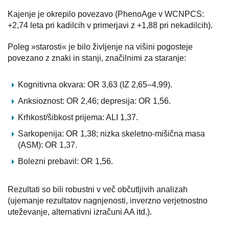
Kajenje je okrepilo povezavo (PhenoAge v WCNPCS:
+2,74 leta pri kadilcih v primerjavi z +1,88 pri nekadilcih).
Poleg »starosti« je bilo življenje na višini pogosteje
povezano z znaki in stanji, značilnimi za staranje:
Kognitivna okvara: OR 3,63 (IZ 2,65–4,99).
Anksioznost: OR 2,46; depresija: OR 1,56.
Krhkost/šibkost prijema: ALI 1,37.
Sarkopenija: OR 1,38; nizka skeletno-mišična masa
(ASM): OR 1,37.
Bolezni prebavil: OR 1,56.
Rezultati so bili robustni v več občutljivih analizah
(ujemanje rezultatov nagnjenosti, inverzno verjetnostno
uteževanje, alternativni izračuni AA itd.).