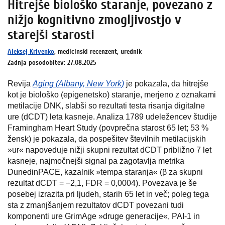
Hitrejše biološko staranje, povezano z
nižjo kognitivno zmogljivostjo v
starejši starosti
Aleksej Krivenko
, medicinski recenzent, urednik
Zadnja posodobitev: 27.08.2025
Revija
Aging (Albany, New York)
je pokazala, da hitrejše
kot je biološko (epigenetsko) staranje, merjeno z oznakami
metilacije DNK, slabši so rezultati testa risanja digitalne
ure (dCDT) leta kasneje. Analiza 1789 udeležencev študije
Framingham Heart Study (povprečna starost 65 let; 53 %
žensk) je pokazala, da pospešitev številnih metilacijskih
»ur« napoveduje nižji skupni rezultat dCDT približno 7 let
kasneje, najmočnejši signal pa zagotavlja metrika
DunedinPACE, kazalnik »tempa staranja« (β za skupni
rezultat dCDT = −2,1, FDR = 0,0004). Povezava je še
posebej izrazita pri ljudeh, starih 65 let in več; poleg tega
sta z zmanjšanjem rezultatov dCDT povezani tudi
komponenti ure GrimAge »druge generacije«, PAI-1 in