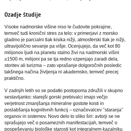
Ozadje študije
Visoke nadmorske višine niso le čudovite pokrajine,
temveč tudi kronični stres za telo: v primerjavi z morsko
gladino je parcialni tlak kisika nižji, atmosferski tlak je nižji,
ultravijolično sevanje pa višje. Ocenjujejo, da več kot 80
milijonov ljudi na planetu stalno živi na nadmorski višini
≥1500 m, milijoni pa se tja redno vzpenjajo zaradi dela,
storitev ali turizma – zato vprašanje dolgoročnih posledic
takšnega načina življenja ni akademsko, temveč precej
praktično.
V zadnjih letih so se podatki postopoma združili v skupno
sestavljanko: starejši gorski prebivalci imajo večjo
verjetnost zmanjšanja mineralne gostote kosti in
poslabšanja kognitivnih funkcij – označevalcev "staranja"
organov in sistemov. Novo delo to sliko širi: avtorji se ne
sprašujejo več o posameznih manifestacijah, temveč o
pospeševanju biološke starosti kot integralnem kazalniku