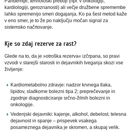
Pandemije, tehnološki preboji (npr. v onkologiji,
kardiologiji, geroznanosti) ali večje družbene spremembe
lahko spremenijo smeri dogajanja. Ko pa šest metod kaže
v eno smer, je to že po naključju močan signal za
sistemsko načrtovanje.
Kje so zdaj rezerve za rast?
Glede na to, da je »otroška rezerva« izčrpana, so pravi
vzvodi v starejši starosti in dejavnikih tveganja skozi vse
življenje:
Kardiometabolno zdravje: nadzor krvnega tlaka,
lipidov, sladkorne bolezni tipa 2; preprečevanje in
zgodnje diagnosticiranje srčno-žilnih bolezni in
onkologije.
Vedenjski dejavniki: kajenje, alkohol, debelost, telesna
dejavnost in spanje – prispevek vsakega
posameznega dejavnika je skromen, a skupaj velik.