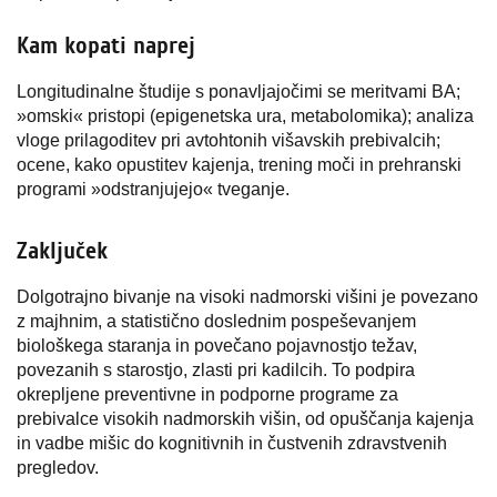
Kam kopati naprej
Longitudinalne študije s ponavljajočimi se meritvami BA;
»omski« pristopi (epigenetska ura, metabolomika); analiza
vloge prilagoditev pri avtohtonih višavskih prebivalcih;
ocene, kako opustitev kajenja, trening moči in prehranski
programi »odstranjujejo« tveganje.
Zaključek
Dolgotrajno bivanje na visoki nadmorski višini je povezano
z majhnim, a statistično doslednim pospeševanjem
biološkega staranja in povečano pojavnostjo težav,
povezanih s starostjo, zlasti pri kadilcih. To podpira
okrepljene preventivne in podporne programe za
prebivalce visokih nadmorskih višin, od opuščanja kajenja
in vadbe mišic do kognitivnih in čustvenih zdravstvenih
pregledov.