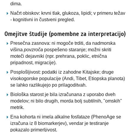
dima.
Načrt obiskov: krvni tlak, glukoza, lipidi; v primeru težav
- kognitivni in čustveni pregled.
Omejitve študije (pomembne za interpretacijo)
Presečna zasnova: ni mogoče trditi, da nadmorska
višina
povzroča
pospešeno staranje; možni skriti
moteči dejavniki (npr. prehrana, poklic, etnična
pripadnost, migracije).
Posplošljivost: podatki iz zahodne Kitajske; druge
visokogorske populacije (Andi, Tibet, Etiopska planota)
se lahko razlikujejo po prilagoditvah.
Biološka starost je bila izračunana z uporabo dveh
modelov; ni bilo drugih, morda bolj subtilnih, "omskih"
metrik.
Ena kohorta ni imela alkalne fosfataze (PhenoAge se
izračuna iz 8 biomarkerjev), vendar je testiranje
pokazalo primerljivost.