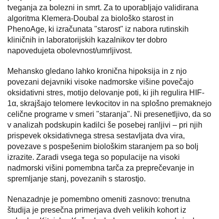
tveganja za bolezni in smrt. Za to uporabljajo validirana
algoritma Klemera-Doubal za biološko starost in
PhenoAge, ki izračunata "starost" iz nabora rutinskih
kliničnih in laboratorijskih kazalnikov ter dobro
napovedujeta obolevnost/umrljivost.
Mehansko gledano lahko kronična hipoksija in z njo
povezani dejavniki visoke nadmorske višine povečajo
oksidativni stres, motijo delovanje poti, ki jih regulira HIF-
1α, skrajšajo telomere levkocitov in na splošno premaknejo
celične programe v smeri "staranja". Ni presenetljivo, da so
v analizah podskupin kadilci še posebej ranljivi – pri njih
prispevek oksidativnega stresa sestavljata dva vira,
povezave s pospešenim biološkim staranjem pa so bolj
izrazite. Zaradi vsega tega so populacije na visoki
nadmorski višini pomembna tarča za preprečevanje in
spremljanje stanj, povezanih s starostjo.
Nenazadnje je pomembno omeniti zasnovo: trenutna
študija je presečna primerjava dveh velikih kohort iz