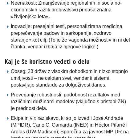
Neenakosti: Zmanjševanje regionalnih in socialno-
ekonomskih razlik prebivalstvu prinaša znatna
»življenjska leta«.
Inovacije: presejalni testi, personalizirana medicina,
preprečevanje padcev in sarkopenije, »zdravo
staranje« kot cilj. (To je že »agenda možnosti« in ni del
članka, vendar izhaja iz njegove logike.)
Kaj je še koristno vedeti o delu
Obseg: 23 držav z visokim dohodkom in nizko stopnjo
umrljivosti – ne celoten svet, vendar ti sistemi
postavljajo standarde za dolgoživost danes.
Preverjanje robustnosti: podobnost rezultatov med
različnimi družinami modelov (vključno s pristopi ZN)
je prednost dela.
Ekipa in vir: raziskavo, ki so jo izvedli José Andrade
(MPIDR), Carlo G. Camarda (INED) in Héctor Pifarré i
Arolas (UW-Madison); Sporočila za javnost MPIDR na