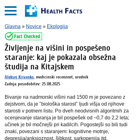
Glavna
»
Novice
»
Ekologija
Življenje na višini in pospešeno
staranje: kaj je pokazala obsežna
študija na Kitajskem
Aleksej Krivenko
, medicinski recenzent, urednik
Zadnja posodobitev: 25.08.2025
Bivanje na nadmorski višini nad 1500 m je povezano z
dejstvom, da je "biološka starost" ljudi višja od njihove
starosti v potnem listu. Po dveh neodvisnih algoritmih za
ocenjevanje staranja je bil pospešek od ~0,7 do 2,2 leta;
učinek je bil močnejši pri kadilcih. Pogostejši so bili tudi
znaki, povezani s staranjem: kognitivne motnje,
depresija/anksioznost, šibkost, sarkopenija itd.