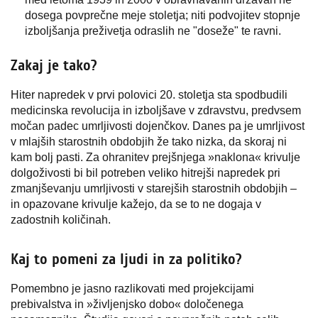
dosega povprečne meje stoletja; niti podvojitev stopnje
izboljšanja preživetja odraslih ne "doseže" te ravni.
Zakaj je tako?
Hiter napredek v prvi polovici 20. stoletja sta spodbudili
medicinska revolucija in izboljšave v zdravstvu, predvsem
močan padec umrljivosti dojenčkov. Danes pa je umrljivost
v mlajših starostnih obdobjih že tako nizka, da skoraj ni
kam bolj pasti. Za ohranitev prejšnjega »naklona« krivulje
dolgoživosti bi bil potreben veliko hitrejši napredek pri
zmanjševanju umrljivosti v starejših starostnih obdobjih –
in opazovane krivulje kažejo, da se to ne dogaja v
zadostnih količinah.
Kaj to pomeni za ljudi in za politiko?
Pomembno je jasno razlikovati med projekcijami
prebivalstva in »življenjsko dobo« določenega