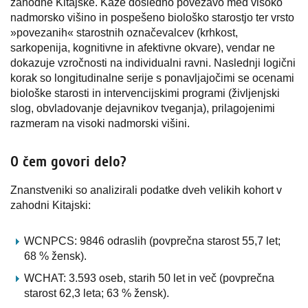
zahodne Kitajske. Kaže dosledno povezavo med visoko
nadmorsko višino in pospešeno biološko starostjo ter vrsto
»povezanih« starostnih označevalcev (krhkost,
sarkopenija, kognitivne in afektivne okvare), vendar ne
dokazuje vzročnosti na individualni ravni. Naslednji logični
korak so longitudinalne serije s ponavljajočimi se ocenami
biološke starosti in intervencijskimi programi (življenjski
slog, obvladovanje dejavnikov tveganja), prilagojenimi
razmeram na visoki nadmorski višini.
O čem govori delo?
Znanstveniki so analizirali podatke dveh velikih kohort v
zahodni Kitajski:
WCNPCS: 9846 odraslih (povprečna starost 55,7 let;
68 % žensk).
WCHAT: 3.593 oseb, starih 50 let in več (povprečna
starost 62,3 leta; 63 % žensk).