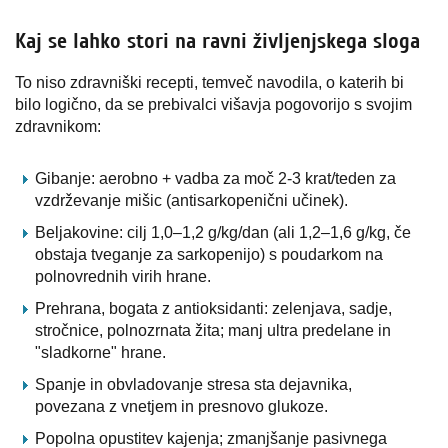
Kaj se lahko stori na ravni življenjskega sloga
To niso zdravniški recepti, temveč navodila, o katerih bi
bilo logično, da se prebivalci višavja pogovorijo s svojim
zdravnikom:
Gibanje: aerobno + vadba za moč 2-3 krat/teden za
vzdrževanje mišic (antisarkopenični učinek).
Beljakovine: cilj 1,0–1,2 g/kg/dan (ali 1,2–1,6 g/kg, če
obstaja tveganje za sarkopenijo) s poudarkom na
polnovrednih virih hrane.
Prehrana, bogata z antioksidanti: zelenjava, sadje,
stročnice, polnozrnata žita; manj ultra predelane in
"sladkorne" hrane.
Spanje in obvladovanje stresa sta dejavnika,
povezana z vnetjem in presnovo glukoze.
Popolna opustitev kajenja; zmanjšanje pasivnega