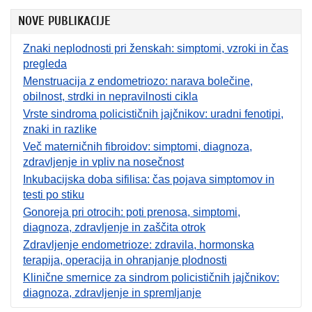
NOVE PUBLIKACIJE
Znaki neplodnosti pri ženskah: simptomi, vzroki in čas
pregleda
Menstruacija z endometriozo: narava bolečine,
obilnost, strdki in nepravilnosti cikla
Vrste sindroma policističnih jajčnikov: uradni fenotipi,
znaki in razlike
Več materničnih fibroidov: simptomi, diagnoza,
zdravljenje in vpliv na nosečnost
Inkubacijska doba sifilisa: čas pojava simptomov in
testi po stiku
Gonoreja pri otrocih: poti prenosa, simptomi,
diagnoza, zdravljenje in zaščita otrok
Zdravljenje endometrioze: zdravila, hormonska
terapija, operacija in ohranjanje plodnosti
Klinične smernice za sindrom policističnih jajčnikov:
diagnoza, zdravljenje in spremljanje