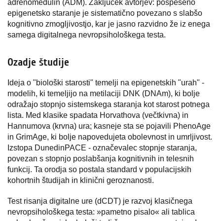
adrenomedulin (ADM). Zaključek avtorjev: pospešeno
epigenetsko staranje je sistematično povezano s slabšo
kognitivno zmogljivostjo, kar je jasno razvidno že iz enega
samega digitalnega nevropsihološkega testa.
Ozadje študije
Ideja o "biološki starosti" temelji na epigenetskih "urah" -
modelih, ki temeljijo na metilaciji DNK (DNAm), ki bolje
odražajo stopnjo sistemskega staranja kot starost potnega
lista. Med klasike spadata Horvathova (večtkivna) in
Hannumova (krvna) ura; kasneje sta se pojavili PhenoAge
in GrimAge, ki bolje napovedujeta obolevnost in umrljivost.
Izstopa DunedinPACE - označevalec stopnje staranja,
povezan s stopnjo poslabšanja kognitivnih in telesnih
funkcij. Ta orodja so postala standard v populacijskih
kohortnih študijah in klinični geroznanosti.
Test risanja digitalne ure (dCDT) je razvoj klasičnega
nevropsihološkega testa: »pametno pisalo« ali tablica