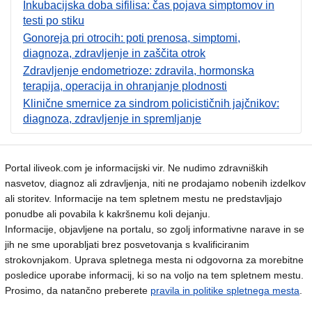
Inkubacijska doba sifilisa: čas pojava simptomov in
testi po stiku
Gonoreja pri otrocih: poti prenosa, simptomi,
diagnoza, zdravljenje in zaščita otrok
Zdravljenje endometrioze: zdravila, hormonska
terapija, operacija in ohranjanje plodnosti
Klinične smernice za sindrom policističnih jajčnikov:
diagnoza, zdravljenje in spremljanje
Portal iliveok.com je informacijski vir. Ne nudimo zdravniških
nasvetov, diagnoz ali zdravljenja, niti ne prodajamo nobenih izdelkov
ali storitev. Informacije na tem spletnem mestu ne predstavljajo
ponudbe ali povabila k kakršnemu koli dejanju.
Informacije, objavljene na portalu, so zgolj informativne narave in se
jih ne sme uporabljati brez posvetovanja s kvalificiranim
strokovnjakom. Uprava spletnega mesta ni odgovorna za morebitne
posledice uporabe informacij, ki so na voljo na tem spletnem mestu.
Prosimo, da natančno preberete
pravila in politike spletnega mesta
.