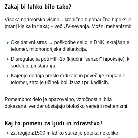
Zakaj bi lahko bilo tako?
Visoka nadmorska višina = kronična hipobarična hipoksija
(manj kisika in tlaka) + več UV-sevanja. Možni mehanizmi:
Oksidativni stres → poškodbe celic in DNK, skrajšanje
telomer, mitohondrijska disfunkcija.
Disregulacija poti HIF-1α (ključni "senzor" hipoksije), ki
sodeluje pri staranju.
Kajenje dodaja proste radikale in povečuje krajšanje
telomer, zato je učinek bolj izrazit pri kadilcih.
Pomembno: delo je opazovalno, vzročnost ni bila
dokazana, vendar obstajajo biološko verjetni mehanizmi.
Kaj to pomeni za ljudi in zdravstvo?
Za regije ≥1500 m lahko staranje poteka nekoliko