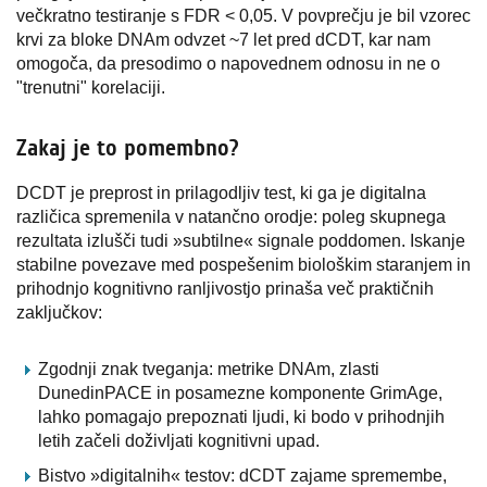
večkratno testiranje s FDR < 0,05. V povprečju je bil vzorec
krvi za bloke DNAm odvzet ~7 let pred dCDT, kar nam
omogoča, da presodimo o napovednem odnosu in ne o
"trenutni" korelaciji.
Zakaj je to pomembno?
DCDT je preprost in prilagodljiv test, ki ga je digitalna
različica spremenila v natančno orodje: poleg skupnega
rezultata izlušči tudi »subtilne« signale poddomen. Iskanje
stabilne povezave med pospešenim biološkim staranjem in
prihodnjo kognitivno ranljivostjo prinaša več praktičnih
zaključkov:
Zgodnji znak tveganja: metrike DNAm, zlasti
DunedinPACE in posamezne komponente GrimAge,
lahko pomagajo prepoznati ljudi, ki bodo v prihodnjih
letih začeli doživljati kognitivni upad.
Bistvo »digitalnih« testov: dCDT zajame spremembe,