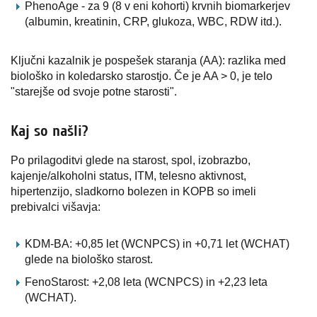
PhenoAge - za 9 (8 v eni kohorti) krvnih biomarkerjev
(albumin, kreatinin, CRP, glukoza, WBC, RDW itd.).
Ključni kazalnik je pospešek staranja (AA): razlika med
biološko in koledarsko starostjo. Če je AA > 0, je telo
"starejše od svoje potne starosti".
Kaj so našli?
Po prilagoditvi glede na starost, spol, izobrazbo,
kajenje/alkoholni status, ITM, telesno aktivnost,
hipertenzijo, sladkorno bolezen in KOPB so imeli
prebivalci višavja:
KDM-BA: +0,85 let (WCNPCS) in +0,71 let (WCHAT)
glede na biološko starost.
FenoStarost: +2,08 leta (WCNPCS) in +2,23 leta
(WCHAT).