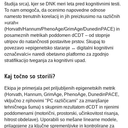
študija srca), kjer se DNK meri leta pred kognitivnimi testi.
To nam omogoča, da ocenimo napovedne odnose
namesto trenutnih korelacij in jih preizkusimo na različnih
»urah«
(Horvath/Hannum/PhenoAge/GrimAge/DunedinPACE) in
posameznih metrikah poddomen dCDT – od stopnje
utripov do natančnosti postavitve prstov. Skupaj to
povezavo »epigenetsko staranje ↔ digitalni kognitivni
označevalci« naredi obetavno platformo za zgodnjo
stratifikacijo tveganja za kognitivni upad.
Kaj točno so storili?
Ekipa je primerjala pet priljubljenih epigenetskih metrik
(Horvath, Hannum, GrimAge, PhenoAge, DunedinPACE,
vključno z njihovimi "PC različicami" za zmanjšanje
tehničnega šuma) s skupnim rezultatom dCDT in njenimi
poddomenami (motorični, prostorski, učinkovitost risanja,
hitrost obdelave). Uporabili so mešane linearne modele,
prilagojene za ključne spremenljivke in kontrolirane za