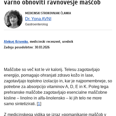
varno obnoviti ravnovesje maščob
MEDICINSKI STROKOVNJAK ČLANKA
Dr. Yona AVNI
Gastroenterolog
Aleksej Krivenko
, medicinski recenzent, urednik
Zadnja posodobitev: 30.03.2026
Maščobe so več kot le vir kalorij. Telesu zagotavljajo
energijo, pomagajo ohranjati zdravo kožo in lase,
zagotavljajo toplotno izolacijo in, kar je najpomembneje, so
potrebne za absorpcijo vitaminov A, D, E in K. Poleg tega
prehranske maščobe zagotavljajo esencialne maščobne
kisline – linolno in alfa-linolensko – ki jih telo ne more
samo sintetizirati. [
1
]
Z medicinskega vidika se izraz »pomanjkanje maščob v