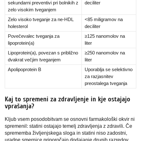
sekundarni preventivi pri bolnikih z
deciliter
zelo visokim tveganjem
Zelo visoko tveganje za ne-HDL
<85 miligramov na
holesterol
deciliter
Povečevalec tveganja za
≥125 nanomolov na
lipoprotein(a)
liter
Lipoprotein(a), povezan s približno
≥250 nanomolov na
dvakrat večjim tveganjem
liter
Apolipoprotein B
Uporablja se selektivno
za razjasnitev
preostalega tveganja
Kaj to spremeni za zdravljenje in kje ostajajo
vprašanja?
Kljub vsem posodobitvam se osnovni farmakološki okvir ni
spremenil: statini ostajajo temelj zdravljenja z zdravili. Če
sprememba življenjskega sloga in statini niso zadostni,
uradne smernice priporočajo dodajanje drugih razredov