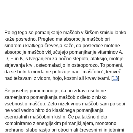
Poleg tega se pomanjkanje maščob v širšem smislu lahko
kaže posredno. Pregled malabsorpcije maščob pri
sindromu kratkega črevesja kaže, da posledice motene
absorpcije maščob vključujejo pomanjkanje vitaminov A,
D, E in K, s tveganjem za nočno slepoto, ataksijo, motnje
strjevanja krvi, osteomalacijo in osteoporozo. To pomeni,
da se bolnik morda ne pritožuje nad "maščobo", temveč
nad težavami z vidom, hojo, kostmi ali krvavitvami. [
13
]
Še posebej pomembno je, da pri zdravi osebi ne
zamenjamo pomanjkanja maščob z dieto z nizko
vsebnostjo maščob. Zelo nizek vnos maščob sam po sebi
ne vodi vedno hitro do klasičnega pomanjkanja
esencialnih maščobnih kislin. Če pa takšno dieto
kombiniramo z energijskim primanjkljajem, monotono
prehrano, slabo rastjo pri otrocih ali črevesnimi in jetrnimi