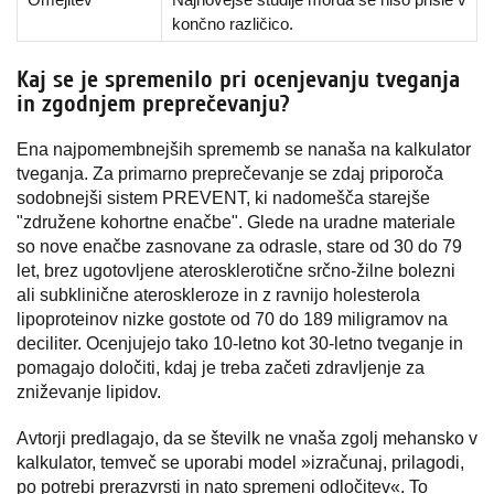
končno različico.
Kaj se je spremenilo pri ocenjevanju tveganja
in zgodnjem preprečevanju?
Ena najpomembnejših sprememb se nanaša na kalkulator
tveganja. Za primarno preprečevanje se zdaj priporoča
sodobnejši sistem PREVENT, ki nadomešča starejše
"združene kohortne enačbe". Glede na uradne materiale
so nove enačbe zasnovane za odrasle, stare od 30 do 79
let, brez ugotovljene aterosklerotične srčno-žilne bolezni
ali subklinične ateroskleroze in z ravnijo holesterola
lipoproteinov nizke gostote od 70 do 189 miligramov na
deciliter. Ocenjujejo tako 10-letno kot 30-letno tveganje in
pomagajo določiti, kdaj je treba začeti zdravljenje za
zniževanje lipidov.
Avtorji predlagajo, da se številk ne vnaša zgolj mehansko v
kalkulator, temveč se uporabi model »izračunaj, prilagodi,
po potrebi prerazvrsti in nato spremeni odločitev«. To