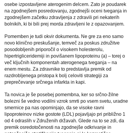
osebe izpostavljene aterogenim delcem. Zato je poudarek
na zgodnejšem posredovanju, zgodnejši oceni tveganja in
zgodnejšem začetku zdravljenja z zdravili pri nekaterih
bolnikih, ki bi bili prej morda zdravljeni le z opazovanjem.
Pomemben je tudi okvir dokumenta. Ne gre za eno samo
novo klinično preskušanje, temveč za poskus združitve
posodobljenih priporočil o visokem holesterolu,
hipertrigliceridemiji in povišanem lipoproteinu (a) – torej o
več ključnih komponentah aterogenega tveganja – na
enem mestu. Za zdravnike to predstavlja premik od
razdrobljenega pristopa k bolj celoviti strategiji za
preprečevanje srčnega infarkta in kapi.
Ta novica je še posebej pomembna, ker so srčno-žilne
bolezni še vedno vodilni vzrok smrti po vsem svetu, uradne
smernice pa nas opominjajo, da se visoke ravni
lipoproteinov nizke gostote (LDL) pojavljajo pri približno 1
od 4 odraslih v Združenih državah. Glede na to se zdi, da
premik osredotočenosti na zgodnejše odkrivanje in