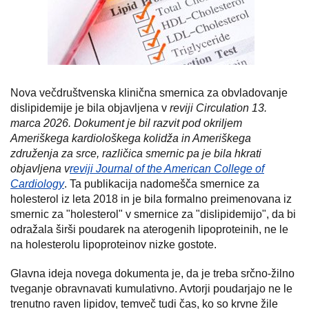
Nova večdruštvenska klinična smernica za obvladovanje
dislipidemije je bila objavljena v
reviji Circulation 13.
marca 2026. Dokument je bil razvit pod okriljem
Ameriškega kardiološkega kolidža in Ameriškega
združenja za srce, različica smernic pa je bila hkrati
objavljena v
reviji Journal of the American College of
Cardiology
. Ta publikacija nadomešča smernice za
holesterol iz leta 2018 in je bila formalno preimenovana iz
smernic za "holesterol" v smernice za "dislipidemijo", da bi
odražala širši poudarek na aterogenih lipoproteinih, ne le
na holesterolu lipoproteinov nizke gostote.
Glavna ideja novega dokumenta je, da je treba srčno-žilno
tveganje obravnavati kumulativno. Avtorji poudarjajo ne le
trenutno raven lipidov, temveč tudi čas, ko so krvne žile