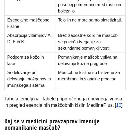
posebej pomembno med rastjo in
boleznijo
Esencialne maščobne
Telo jih ne more samo sintetizirati.
kisline
Absorpcija vitaminov A,
Brez zadostne količine maščob
D, E in K
se poveča tveganje za
sekundarne pomanjkljivosti
Podpora za kožo in
Pomanjkanje maščob vpliva na
lase
delovanje kožne pregrade
Sodelovanje pri
Maščobne kisline so bistvene za
delovanju možganov in
membrane in signalne procese.
imunskega sistema
Tabela temelji na: Tabele priporočenega dnevnega vnosa
in pregled esencialnih maščobnih kislin MedlinePlus. [
10
]
Kaj se v medicini pravzaprav imenuje
pomanjkanje maščob?