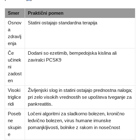
Smer
Praktični pomen
Osnov
Statini ostajajo standardna terapija
a
zdravlj
enja
Če
Dodani so ezetimib, bempedojska kislina ali
učinek
zaviralci PCSK9
ni
zadost
en
Visoki
Življenjski slog in statini ostajajo prednostna naloga;
triglice
pri zelo visokih vrednostih se upošteva tveganje za
ridi
pankreatitis.
Poseb
Ločeni algoritmi za sladkorno bolezen, kronično
ne
ledvično bolezen, virus humane imunske
skupin
pomanjkljivosti, bolnike z rakom in nosečnost
e