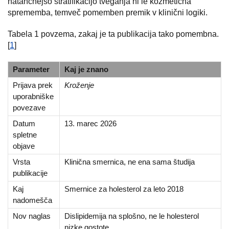
natančnejšo stratifikacijo tveganja ni le kozmetična
sprememba, temveč pomemben premik v klinični logiki.
Tabela 1 povzema, zakaj je ta publikacija tako pomembna.
[
1
]
Parameter
Kaj je znano
Prijava prek
Kroženje
uporabniške
povezave
Datum
13. marec 2026
spletne
objave
Vrsta
Klinična smernica, ne ena sama študija
publikacije
Kaj
Smernice za holesterol za leto 2018
nadomešča
Nov naglas
Dislipidemija na splošno, ne le holesterol
nizke gostote