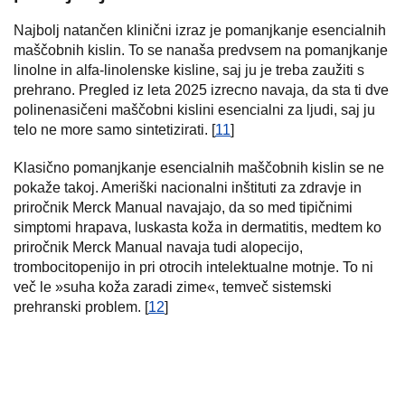
Najbolj natančen klinični izraz je pomanjkanje esencialnih
maščobnih kislin. To se nanaša predvsem na pomanjkanje
linolne in alfa-linolenske kisline, saj ju je treba zaužiti s
prehrano. Pregled iz leta 2025 izrecno navaja, da sta ti dve
polinenasičeni maščobni kislini esencialni za ljudi, saj ju
telo ne more samo sintetizirati. [
11
]
Klasično pomanjkanje esencialnih maščobnih kislin se ne
pokaže takoj. Ameriški nacionalni inštituti za zdravje in
priročnik Merck Manual navajajo, da so med tipičnimi
simptomi hrapava, luskasta koža in dermatitis, medtem ko
priročnik Merck Manual navaja tudi alopecijo,
trombocitopenijo in pri otrocih intelektualne motnje. To ni
več le »suha koža zaradi zime«, temveč sistemski
prehranski problem. [
12
]