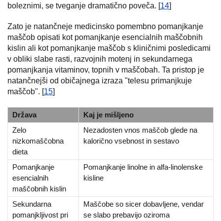
boleznimi, se tveganje dramatično poveča. [
14
]
Zato je natančneje medicinsko pomembno pomanjkanje
maščob opisati kot pomanjkanje esencialnih maščobnih
kislin ali kot pomanjkanje maščob s kliničnimi posledicami
v obliki slabe rasti, razvojnih motenj in sekundarnega
pomanjkanja vitaminov, topnih v maščobah. Ta pristop je
natančnejši od običajnega izraza "telesu primanjkuje
maščob". [
15
]
Država
Kaj je mišljeno
Zelo
Nezadosten vnos maščob glede na
nizkomaščobna
kalorično vsebnost in sestavo
dieta
Pomanjkanje
Pomanjkanje linolne in alfa-linolenske
esencialnih
kisline
maščobnih kislin
Sekundarna
Maščobe so sicer dobavljene, vendar
pomanjkljivost pri
se slabo prebavijo oziroma