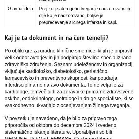
Glavna ideja
Prej ko je aterogeno tveganje nadzorovano in
dlje ko je nadzorovano, boljše je
preprečevanje srčnega infarkta in kapi.
Kaj je ta dokument in na čem temelji?
Po obliki gre za uradne klinične smernice, ki jih je pripravil
velik odbor avtorjev in jih podpirajo številna specializirana
zdravniška združenja. Seznam udeležencev in organizacij
vključuje kardiološko, diabetološko, geriatrično,
farmacevtsko in preventivno skupnost, kar poudarja
interdisciplinarno naravo dokumenta. To ne velja le za
kardiologe, temveč tudi za zdravnike primarne zdravstvene
oskrbe, endokrinologe, nefrologe in druge specialiste, ki se
vsakodnevno ukvarjajo z ocenjevanjem žilnega tveganja.
V povzetku je navedeno, da je bilo za pripravo tega
priporočila od oktobra do decembra 2024 izvedeno
sistematično iskanje literature. Uporabljeni so bili
MEDLINE, PubMed, EMBASE, Cochrane Library,