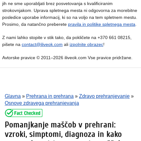
jih ne sme uporabljati brez posvetovanja s kvalificiranim
strokovnjakom. Uprava spletnega mesta ni odgovorna za morebitne
posledice uporabe informacij, ki so na voljo na tem spletnem mestu.
Prosimo, da natančno preberete
pravila in politike spletnega mesta
.
Z nami lahko stopite v stik tako, da pokličete na +370 661 08215,
pišete na
contact@iliveok.com
ali
izpolnite obrazec
!
Avtorske pravice © 2011–2026 iliveok.com Vse pravice pridržane.
Glavna
»
Prehrana in prehrana
»
Zdravo prehranjevanje
»
Osnove zdravega prehranjevanja
Pomanjkanje maščob v prehrani:
vzroki, simptomi, diagnoza in kako