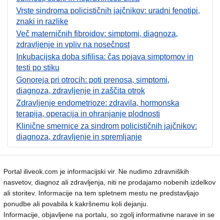
Vrste sindroma policističnih jajčnikov: uradni fenotipi,
znaki in razlike
Več materničnih fibroidov: simptomi, diagnoza,
zdravljenje in vpliv na nosečnost
Inkubacijska doba sifilisa: čas pojava simptomov in
testi po stiku
Gonoreja pri otrocih: poti prenosa, simptomi,
diagnoza, zdravljenje in zaščita otrok
Zdravljenje endometrioze: zdravila, hormonska
terapija, operacija in ohranjanje plodnosti
Klinične smernice za sindrom policističnih jajčnikov:
diagnoza, zdravljenje in spremljanje
Portal iliveok.com je informacijski vir. Ne nudimo zdravniških
nasvetov, diagnoz ali zdravljenja, niti ne prodajamo nobenih izdelkov
ali storitev. Informacije na tem spletnem mestu ne predstavljajo
ponudbe ali povabila k kakršnemu koli dejanju.
Informacije, objavljene na portalu, so zgolj informativne narave in se