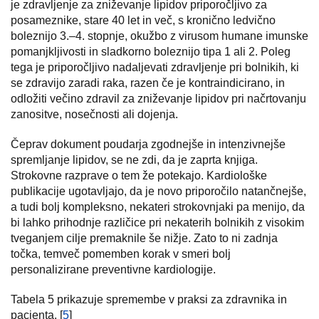
je zdravljenje za zniževanje lipidov priporočljivo za
posameznike, stare 40 let in več, s kronično ledvično
boleznijo 3.–4. stopnje, okužbo z virusom humane imunske
pomanjkljivosti in sladkorno boleznijo tipa 1 ali 2. Poleg
tega je priporočljivo nadaljevati zdravljenje pri bolnikih, ki
se zdravijo zaradi raka, razen če je kontraindicirano, in
odložiti večino zdravil za zniževanje lipidov pri načrtovanju
zanositve, nosečnosti ali dojenja.
Čeprav dokument poudarja zgodnejše in intenzivnejše
spremljanje lipidov, se ne zdi, da je zaprta knjiga.
Strokovne razprave o tem že potekajo. Kardiološke
publikacije ugotavljajo, da je novo priporočilo natančnejše,
a tudi bolj kompleksno, nekateri strokovnjaki pa menijo, da
bi lahko prihodnje različice pri nekaterih bolnikih z visokim
tveganjem cilje premaknile še nižje. Zato to ni zadnja
točka, temveč pomemben korak v smeri bolj
personalizirane preventivne kardiologije.
Tabela 5 prikazuje spremembe v praksi za zdravnika in
pacienta. [
5
]