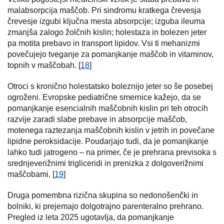
malabsorpcija maščob. Pri sindromu kratkega črevesja
črevesje izgubi ključna mesta absorpcije; izguba ileuma
zmanjša zalogo žolčnih kislin; holestaza in bolezen jeter
pa motita prebavo in transport lipidov. Vsi ti mehanizmi
povečujejo tveganje za pomanjkanje maščob in vitaminov,
topnih v maščobah. [
18
]
Otroci s kronično holestatsko boleznijo jeter so še posebej
ogroženi. Evropske pediatrične smernice kažejo, da se
pomanjkanje esencialnih maščobnih kislin pri teh otrocih
razvije zaradi slabe prebave in absorpcije maščob,
motenega raztezanja maščobnih kislin v jetrih in povečane
lipidne peroksidacije. Poudarjajo tudi, da je pomanjkanje
lahko tudi jatrogeno – na primer, če je prehrana previsoka s
srednjeverižnimi trigliceridi in prenizka z dolgoverižnimi
maščobami. [
19
]
Druga pomembna rizična skupina so nedonošenčki in
bolniki, ki prejemajo dolgotrajno parenteralno prehrano.
Pregled iz leta 2025 ugotavlja, da pomanjkanje