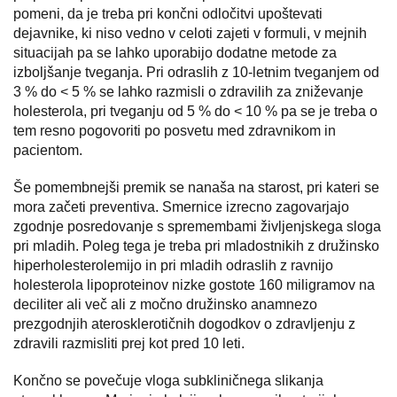
pomeni, da je treba pri končni odločitvi upoštevati
dejavnike, ki niso vedno v celoti zajeti v formuli, v mejnih
situacijah pa se lahko uporabijo dodatne metode za
izboljšanje tveganja. Pri odraslih z 10-letnim tveganjem od
3 % do < 5 % se lahko razmisli o zdravilih za zniževanje
holesterola, pri tveganju od 5 % do < 10 % pa se je treba o
tem resno pogovoriti po posvetu med zdravnikom in
pacientom.
Še pomembnejši premik se nanaša na starost, pri kateri se
mora začeti preventiva. Smernice izrecno zagovarjajo
zgodnje posredovanje s spremembami življenjskega sloga
pri mladih. Poleg tega je treba pri mladostnikih z družinsko
hiperholesterolemijo in pri mladih odraslih z ravnijo
holesterola lipoproteinov nizke gostote 160 miligramov na
deciliter ali več ali z močno družinsko anamnezo
prezgodnjih aterosklerotičnih dogodkov o zdravljenju z
zdravili razmisliti prej kot pred 10 leti.
Končno se povečuje vloga subkliničnega slikanja