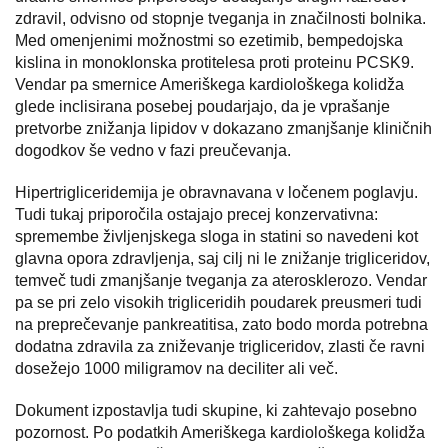
zdravil, odvisno od stopnje tveganja in značilnosti bolnika.
Med omenjenimi možnostmi so ezetimib, bempedojska
kislina in monoklonska protitelesa proti proteinu PCSK9.
Vendar pa smernice Ameriškega kardiološkega kolidža
glede inclisirana posebej poudarjajo, da je vprašanje
pretvorbe znižanja lipidov v dokazano zmanjšanje kliničnih
dogodkov še vedno v fazi preučevanja.
Hipertrigliceridemija je obravnavana v ločenem poglavju.
Tudi tukaj priporočila ostajajo precej konzervativna:
spremembe življenjskega sloga in statini so navedeni kot
glavna opora zdravljenja, saj cilj ni le znižanje trigliceridov,
temveč tudi zmanjšanje tveganja za aterosklerozo. Vendar
pa se pri zelo visokih trigliceridih poudarek preusmeri tudi
na preprečevanje pankreatitisa, zato bodo morda potrebna
dodatna zdravila za zniževanje trigliceridov, zlasti če ravni
dosežejo 1000 miligramov na deciliter ali več.
Dokument izpostavlja tudi skupine, ki zahtevajo posebno
pozornost. Po podatkih Ameriškega kardiološkega kolidža