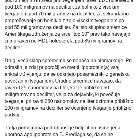
ljudi z mejnim in srednjim tveganjem raven LDL holesterola
pod 100 miligramov na deciliter, za bolnike z visokim
tveganjem pod 70 miligramov na deciliter, za sekundarno
preprečevanje pri bolnikih z zelo visokim tveganjem pa
pod 55 miligramov na deciliter. Za isto skupino smernice
Ameriškega združenja za srce "top 10" prav tako navajajo
ciljno raven ne-HDL holesterola pod 85 miligramov na
deciliter.
Drugi večji sklop sprememb se nanaša na biomarkerje. Pri
odraslih je zdaj priporočljivo meriti lipoprotein(a) vsaj
enkrat v življenju, da se odkrijejo posamezniki z genetsko
povečanim tveganjem. Uradne smernice navajajo, da
raven 125 nanomolov na liter, kar je približno 50
miligramov na deciliter, velja za dejavnik, ki povečuje
tveganje; pri ravni 250 nanomolov na liter oziroma približno
100 miligramov na deciliter se ocenjeno tveganje približno
podvoji.
Tretja pomembna podrobnost je bolj ciljno usmerjena
uporaba apolipoproteina B. Predlaga se, da se ne