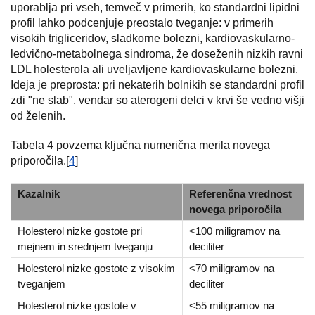
uporablja pri vseh, temveč v primerih, ko standardni lipidni
profil lahko podcenjuje preostalo tveganje: v primerih
visokih trigliceridov, sladkorne bolezni, kardiovaskularno-
ledvično-metabolnega sindroma, že doseženih nizkih ravni
LDL holesterola ali uveljavljene kardiovaskularne bolezni.
Ideja je preprosta: pri nekaterih bolnikih se standardni profil
zdi "ne slab", vendar so aterogeni delci v krvi še vedno višji
od želenih.
Tabela 4 povzema ključna numerična merila novega
priporočila.[
4
]
Kazalnik
Referenčna vrednost
novega priporočila
Holesterol nizke gostote pri
<100 miligramov na
mejnem in srednjem tveganju
deciliter
Holesterol nizke gostote z visokim
<70 miligramov na
tveganjem
deciliter
Holesterol nizke gostote v
<55 miligramov na