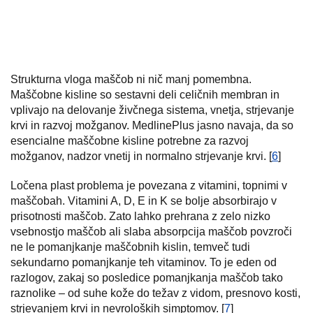
Strukturna vloga maščob ni nič manj pomembna.
Maščobne kisline so sestavni deli celičnih membran in
vplivajo na delovanje živčnega sistema, vnetja, strjevanje
krvi in razvoj možganov. MedlinePlus jasno navaja, da so
esencialne maščobne kisline potrebne za razvoj
možganov, nadzor vnetij in normalno strjevanje krvi. [
6
]
Ločena plast problema je povezana z vitamini, topnimi v
maščobah. Vitamini A, D, E in K se bolje absorbirajo v
prisotnosti maščob. Zato lahko prehrana z zelo nizko
vsebnostjo maščob ali slaba absorpcija maščob povzroči
ne le pomanjkanje maščobnih kislin, temveč tudi
sekundarno pomanjkanje teh vitaminov. To je eden od
razlogov, zakaj so posledice pomanjkanja maščob tako
raznolike – od suhe kože do težav z vidom, presnovo kosti,
strjevanjem krvi in nevroloških simptomov. [
7
]