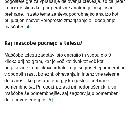
pogosteje gre za vprašanje delovanja črevesja, žolča, jeter,
trebušne slinavke, pooperativne anatomije in splošne
prehrane. In zato tema zahteva podrobnejšo analizo kot
priljubljen nasvet »preprosto zmanjšanje ali dodajanje
maščob«. [
4
]
Kaj maščobe počnejo v telesu?
Maščobe telesu zagotavljajo energijo in vsebujejo 9
kilokalorij na gram, kar je več kot dvakrat več kot
beljakovine in ogljikovi hidrati. To je še posebej pomembno
v obdobjih rasti, bolezni, okrevanja in intenzivne telesne
dejavnosti, ko postane energijska gostota prehrane
pomembnejša. Pri otrocih, zlasti pri nedonošenčkih, so
maščobe še pomembnejše, saj zagotavljajo pomemben
del dnevne energije. [
5
]