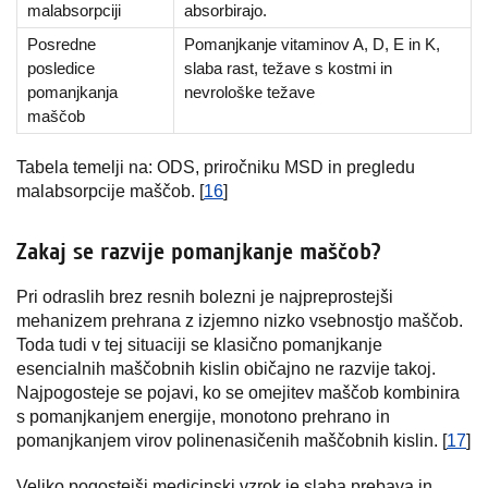
malabsorpciji
absorbirajo.
Posredne
Pomanjkanje vitaminov A, D, E in K,
posledice
slaba rast, težave s kostmi in
pomanjkanja
nevrološke težave
maščob
Tabela temelji na: ODS, priročniku MSD in pregledu
malabsorpcije maščob. [
16
]
Zakaj se razvije pomanjkanje maščob?
Pri odraslih brez resnih bolezni je najpreprostejši
mehanizem prehrana z izjemno nizko vsebnostjo maščob.
Toda tudi v tej situaciji se klasično pomanjkanje
esencialnih maščobnih kislin običajno ne razvije takoj.
Najpogosteje se pojavi, ko se omejitev maščob kombinira
s pomanjkanjem energije, monotono prehrano in
pomanjkanjem virov polinenasičenih maščobnih kislin. [
17
]
Veliko pogostejši medicinski vzrok je slaba prebava in