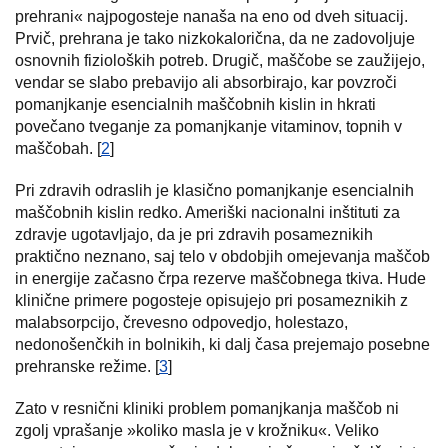
prehrani« najpogosteje nanaša na eno od dveh situacij.
Prvič, prehrana je tako nizkokalorična, da ne zadovoljuje
osnovnih fizioloških potreb. Drugič, maščobe se zaužijejo,
vendar se slabo prebavijo ali absorbirajo, kar povzroči
pomanjkanje esencialnih maščobnih kislin in hkrati
povečano tveganje za pomanjkanje vitaminov, topnih v
maščobah. [
2
]
Pri zdravih odraslih je klasično pomanjkanje esencialnih
maščobnih kislin redko. Ameriški nacionalni inštituti za
zdravje ugotavljajo, da je pri zdravih posameznikih
praktično neznano, saj telo v obdobjih omejevanja maščob
in energije začasno črpa rezerve maščobnega tkiva. Hude
klinične primere pogosteje opisujejo pri posameznikih z
malabsorpcijo, črevesno odpovedjo, holestazo,
nedonošenčkih in bolnikih, ki dalj časa prejemajo posebne
prehranske režime. [
3
]
Zato v resnični kliniki problem pomanjkanja maščob ni
zgolj vprašanje »koliko masla je v krožniku«. Veliko