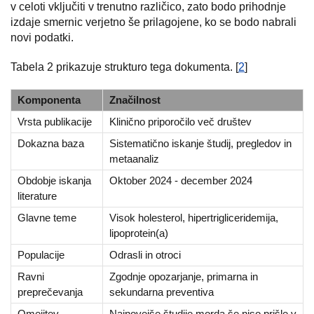
v celoti vključiti v trenutno različico, zato bodo prihodnje
izdaje smernic verjetno še prilagojene, ko se bodo nabrali
novi podatki.
Tabela 2 prikazuje strukturo tega dokumenta. [
2
]
Komponenta
Značilnost
Vrsta publikacije
Klinično priporočilo več društev
Dokazna baza
Sistematično iskanje študij, pregledov in
metaanaliz
Obdobje iskanja
Oktober 2024 - december 2024
literature
Glavne teme
Visok holesterol, hipertrigliceridemija,
lipoprotein(a)
Populacije
Odrasli in otroci
Ravni
Zgodnje opozarjanje, primarna in
preprečevanja
sekundarna preventiva
Omejitev
Najnovejše študije morda še niso prišle v