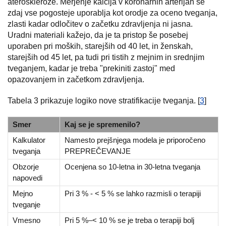
ateroskleroze. Merjenje kalcija v koronarnih arterijah se
zdaj vse pogosteje uporablja kot orodje za oceno tveganja,
zlasti kadar odločitev o začetku zdravljenja ni jasna.
Uradni materiali kažejo, da je ta pristop še posebej
uporaben pri moških, starejših od 40 let, in ženskah,
starejših od 45 let, pa tudi pri tistih z mejnim in srednjim
tveganjem, kadar je treba "prekiniti zastoj" med
opazovanjem in začetkom zdravljenja.
Tabela 3 prikazuje logiko nove stratifikacije tveganja. [
3
]
Smer
Kaj se je spremenilo?
Kalkulator
Namesto prejšnjega modela je priporočeno
tveganja
PREPREČEVANJE
Obzorje
Ocenjena so 10-letna in 30-letna tveganja
napovedi
Mejno
Pri 3 % - < 5 % se lahko razmisli o terapiji
tveganje
Vmesno
Pri 5 %–< 10 % se je treba o terapiji bolj