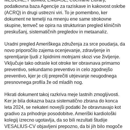
podatkovna baza Agencije za raziskave in kakovost oskrbe
(ACRQ) in drugi ustrezni viri. To je pomembno, ker
dokument ne temelji na mnenju ene same strokovne
skupine, temveč se opira na strukturiran pregled kliničnih
preskušanj, sistematičnih pregledov in metaanaliz.
Uradni pregled Ameriškega združenja za srce poudarja, da
novo priporočilo zajema ocenjevanje, zdravljenje in
spremljanje ljudi z lipidnimi motnjami skozi vse življenje.
Vključuje tako odrasle kot otroke ter obravnava primarno
preventivo, sekundarno preventivo in celo zgodnejšo
preventivo, kjer je cilj preprečiti utrjevanje neugodnega
presnovnega profila že od mladih nog.
Hkrati dokument takoj razkriva meje lastnih zmogljivosti.
Ker je bila dokazna baza sistematično zbrana do konca
leta 2024, se nekateri novejši podatki že obravnavajo kot
gradivo za prihodnje posodobitve. Ameriški kardiološki
kolegij izrecno ugotavlja, da so bili rezultati študije
VESALIUS-CV objavljeni prepozno, da bi jih bilo mogoče