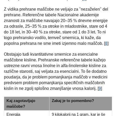
Z vidika prehrane maščobe ne veljajo za "nezaželen" del
prehrane. Referenčne tabele Nacionalne akademije
znanosti za maščobe navajajo 20–35 % dnevne energije
za odrasle, 25–35 % za otroke in mladostnike, stare od 4
do 18 let, in 30–40 % za otroke, stare od 1 do 3 let. To ni
togo prehransko vodilo, temveč smernica, ki kaže, da
popolna prehrana ne sme imeti izjemno malo maščob. [
8
]
Obstajajo tudi kvantitativne smernice za esencialne
maščobne kisline. Prehranske referenčne tabele kažejo
ustrezne ravni vnosa linolne in alfa-linolenske kisline za
različne starosti, saj veljata za esencialni. To še dodatno
poudarja, da je problem pomanjkanja maščob v medicini
predvsem problem pomanjkanja specifičnih maščobnih
kislin in ne zgolj splošno zmanjšanje vnosa kalorij. [
9
]
Kaj zagotavljajo
Zakaj je to pomembno?
maščobe?
Energija
9 kilokalorij na 1 gram, kar je še