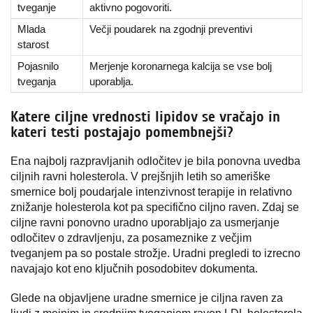
tveganje
aktivno pogovoriti.
Mlada
Večji poudarek na zgodnji preventivi
starost
Pojasnilo
Merjenje koronarnega kalcija se vse bolj
tveganja
uporablja.
Katere ciljne vrednosti lipidov se vračajo in
kateri testi postajajo pomembnejši?
Ena najbolj razpravljanih odločitev je bila ponovna uvedba
ciljnih ravni holesterola. V prejšnjih letih so ameriške
smernice bolj poudarjale intenzivnost terapije in relativno
znižanje holesterola kot pa specifično ciljno raven. Zdaj se
ciljne ravni ponovno uradno uporabljajo za usmerjanje
odločitev o zdravljenju, za posameznike z večjim
tveganjem pa so postale strožje. Uradni pregledi to izrecno
navajajo kot eno ključnih posodobitev dokumenta.
Glede na objavljene uradne smernice je ciljna raven za