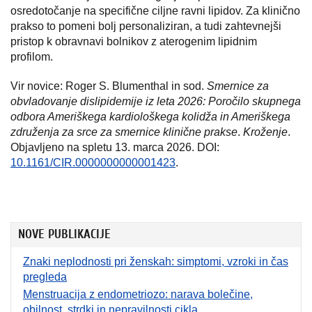
osredotočanje na specifične ciljne ravni lipidov. Za klinično
prakso to pomeni bolj personaliziran, a tudi zahtevnejši
pristop k obravnavi bolnikov z aterogenim lipidnim
profilom.
Vir novice: Roger S. Blumenthal in sod.
Smernice za
obvladovanje dislipidemije iz leta 2026: Poročilo skupnega
odbora Ameriškega kardiološkega kolidža in Ameriškega
združenja za srce za smernice klinične prakse
.
Kroženje
.
Objavljeno na spletu 13. marca 2026. DOI:
10.1161/CIR.0000000000001423
.
NOVE PUBLIKACIJE
Znaki neplodnosti pri ženskah: simptomi, vzroki in čas
pregleda
Menstruacija z endometriozo: narava bolečine,
obilnost, strdki in nepravilnosti cikla