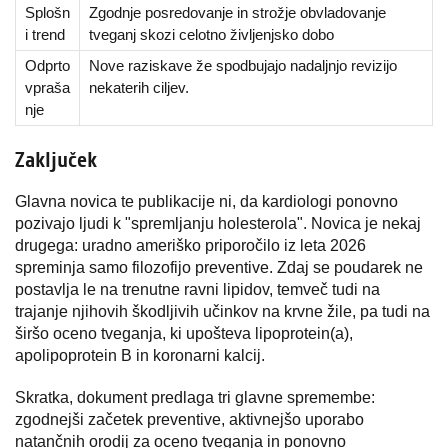
Splošn
Zgodnje posredovanje in strožje obvladovanje
i trend
tveganj skozi celotno življenjsko dobo
Odprto
Nove raziskave že spodbujajo nadaljnjo revizijo
vpraša
nekaterih ciljev.
nje
Zaključek
Glavna novica te publikacije ni, da kardiologi ponovno
pozivajo ljudi k "spremljanju holesterola". Novica je nekaj
drugega: uradno ameriško priporočilo iz leta 2026
spreminja samo filozofijo preventive. Zdaj se poudarek ne
postavlja le na trenutne ravni lipidov, temveč tudi na
trajanje njihovih škodljivih učinkov na krvne žile, pa tudi na
širšo oceno tveganja, ki upošteva lipoprotein(a),
apolipoprotein B in koronarni kalcij.
Skratka, dokument predlaga tri glavne spremembe:
zgodnejši začetek preventive, aktivnejšo uporabo
natančnih orodij za oceno tveganja in ponovno