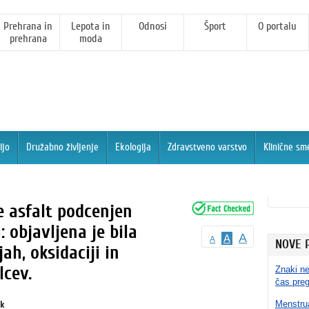
Prehrana in
Lepota in
Odnosi
Šport
O portalu
prehrana
moda
ijo
Družabno življenje
Ekologija
Zdravstveno varstvo
Klinične sm
je asfalt podcenjen
 objavljena je bila
A
A
A
NOVE 
ah, oksidaciji in
lcev.
Znaki ne
čas pre
ik
Menstrua