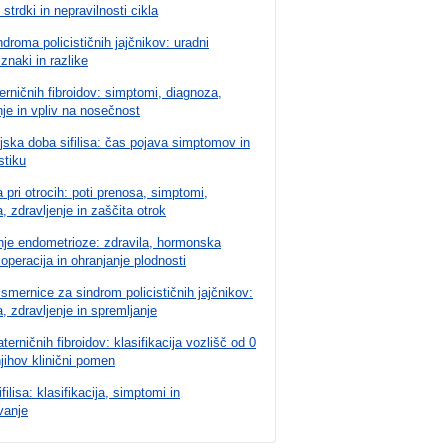
 strdki in nepravilnosti cikla
ndroma policističnih jajčnikov: uradni
 znaki in razlike
rničnih fibroidov: simptomi, diagnoza,
nje in vpliv na nosečnost
jska doba sifilisa: čas pojava simptomov in
stiku
 pri otrocih: poti prenosa, simptomi,
, zdravljenje in zaščita otrok
nje endometrioze: zdravila, hormonska
, operacija in ohranjanje plodnosti
 smernice za sindrom policističnih jajčnikov:
, zdravljenje in spremljanje
terničnih fibroidov: klasifikacija vozlišč od 0
njihov klinični pomen
filisa: klasifikacija, simptomi in
vanje