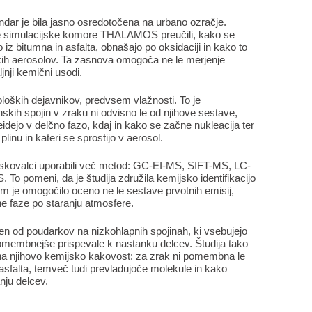
vendar je bila jasno osredotočena na urbano ozračje.
e simulacijske komore THALAMOS preučili, kako se
iz bitumna in asfalta, obnašajo po oksidaciji in kako to
kih aerosolov. Ta zasnova omogoča ne le merjenje
jnji kemični usodi.
roloških dejavnikov, predvsem vlažnosti. To je
ih spojin v zraku ni odvisno le od njihove sestave,
dejo v delčno fazo, kdaj in kako se začne nukleacija ter
plinu in kateri se sprostijo v aerosol.
ziskovalci uporabili več metod: GC-EI-MS, SIFT-MS, LC-
pomeni, da je študija združila kemijsko identifikacijo
jim je omogočilo oceno ne le sestave prvotnih emisij,
e faze po staranju atmosfere.
en od poudarkov na nizkohlapnih spojinah, ki vsebujejo
ajpomembnejše prispevale k nastanku delcev. Študija tako
 na njihovo kemijsko kakovost: za zrak ni pomembna le
z asfalta, temveč tudi prevladujoče molekule in kako
nju delcev.