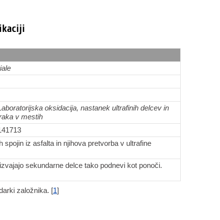
ikaciji
iale
aboratorijska oksidacija, nastanek ultrafinih delcev in
raka v mestih
.141713
 spojin iz asfalta in njihova pretvorba v ultrafine
oizvajajo sekundarne delce tako podnevi kot ponoči.
arki založnika. [
1
]