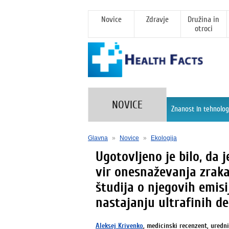
Novice
Zdravje
Družina in
otroci
NOVICE
Znanost in tehnolog
Glavna
»
Novice
»
Ekologija
Ugotovljeno je bilo, da 
vir onesnaževanja zraka:
študija o njegovih emisij
nastajanju ultrafinih de
Aleksej Krivenko
, medicinski recenzent, uredn