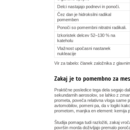
Delci nastajajo podnevi in ponoči.
Čez dan je hidroksilni radikal
pomemben
Ponoči so pomembni nitratni radikali.
Izkoristek delcev 52–130 % na
kateholu
Vlažnost upočasni nastanek
nukleacije
Vir za tabelo: članek založnika z glavnim
Zakaj je to pomembno za mes
Praktične posledice tega dela segajo da
sekundarnih aerosolov, se lahko z zmanjš
prometa, poveča relativna vloga same p
avtomobilov, pomeni pa, da v logiki kako
prometom, manjka en element: kemija pov
Študija pomaga tudi razložiti, zakaj vr
površin morda doživljajo premalo poroč