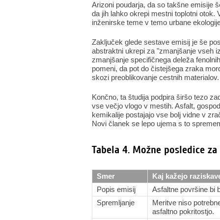
Arizoni poudarja, da so takšne emisije 
da jih lahko okrepi mestni toplotni otok
inženirske teme v temo urbane ekologije
Zaključek glede sestave emisij je še p
abstraktni ukrepi za "zmanjšanje vseh iz
zmanjšanje specifičnega deleža fenolnih i
pomeni, da pot do čistejšega zraka mord
skozi preoblikovanje cestnih materialov.
Končno, ta študija podpira širšo tezo zad
vse večjo vlogo v mestih. Asfalt, gospod
kemikalije postajajo vse bolj vidne v zrač
Novi članek se lepo ujema s to spremem
Tabela 4. Možne posledice za
Smer
Kaj kažejo raziskav
Popis emisij
Asfaltne površine bi 
Spremljanje
Meritve niso potrebne
asfaltno pokritostjo.