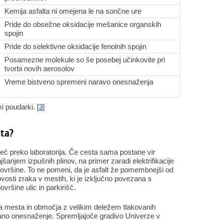
Kemija asfalta ni omejena le na sončne ure
Pride do obsežne oksidacije mešanice organskih
spojin
Pride do selektivne oksidacije fenolnih spojin
Posamezne molekule so še posebej učinkovite pri
tvorbi novih aerosolov
Vreme bistveno spremeni naravo onesnaženja
i poudarki. [
3
]
ta?
leč preko laboratorija. Če cesta sama postane vir
anjem izpušnih plinov, na primer zaradi elektrifikacije
ovršine. To ne pomeni, da je asfalt že pomembnejši od
vosti zraka v mestih, ki je izključno povezana s
ršine ulic in parkirišč.
oča mesta in območja z velikim deležem tlakovanih
ano onesnaženje. Spremljajoče gradivo Univerze v