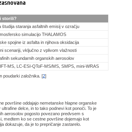
 zasnovana
 storili?
 študija staranja asfaltnih emisij v ozračju
tmosfersko simulacijo THALAMOS
ke spojine iz asfalta in njihova oksidacija
i scenariji, vključno z vplivom vlažnosti
afinih sekundarnih organskih aerosolov
IFT-MS, LC-ESI-QToF-MS/MS, SMPS, mini-WRAS
 in poudarki založnika. [
2
]
tne površine oddajajo nemetanske hlapne organske
 ultrafine delce, in to tako podnevi kot ponoči. To je
nih aerosolov pogosto povezano predvsem s
jami, medtem ko se cestne površine dojemajo kot
 dokazuje, da je to prepričanje zastarelo.