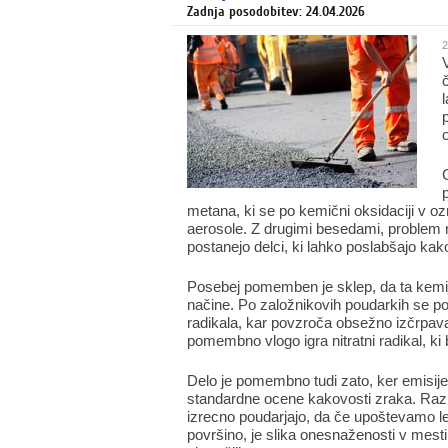
Zadnja posodobitev: 24.04.2026
2
metana, ki se po kemični oksidaciji v oz
aerosole. Z drugimi besedami, problem ni
postanejo delci, ki lahko poslabšajo kak
Posebej pomemben je sklep, da ta kemija
načine. Po založnikovih poudarkih se po
radikala, kar povzroča obsežno izčrpa
pomembno vlogo igra nitratni radikal, ki
Delo je pomembno tudi zato, ker emisije
standardne ocene kakovosti zraka. Razis
izrecno poudarjajo, da če upoštevamo l
površino, je slika onesnaženosti v mesti