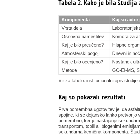
Tabela 2. Kako je bila študija
Komponenta
Kaj so avtorji
Vrsta dela
Laboratorijska
Osnovna namestitev
Komora za a
Kaj je bilo preučeno?
Hlapne organs
Atmosferski pogoji
Dnevni in nočn
Kaj je bilo ocenjeno?
Nastanek ultr
Metode
GC-EI-MS, S
Vir za tabelo: institucionalni opis študije
Kaj so pokazali rezultati
Prva pomembna ugotovitev je, da asfal
spojine, ki se dejansko lahko pretvorijo v
pomembno, ker je nastajanje sekundar
transportom, topili ali biogenimi emisi
sekundarna kemična komponenta. Študija