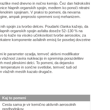
azlike med dnevno in nočno kemijo. Čez dan hidroksilni
nice hlapnih organskih spojin, medtem ko ponoči nitratni
oti fenolnim spojinam. V praksi to pomeni, da nevarna
zgine, ampak preprosto spremeni svoj mehanizem.
eznih spojin za tvorbo delcev. Poudarki članka kažejo, da
 hlapnih organskih spojin asfalta doseže 52–130 % na
o to kaže na visoko učinkovitost tvorbe aerosolov, za
nekatere komponente asfaltnih emisij še posebej dovzetne
ni le parameter ozadja, temveč aktivni modifikator
a vlažnost zavira nukleacijo in spreminja porazdelitev
eh med plinskimi delci. To pomeni, da dejansko
 temperature in sončne svetlobe, temveč tudi od
n vlažnih mestih kazalo drugače.
Kaj to pomeni
Cesta sama je vir kemično aktivnih aerosolnih
predhodnikov