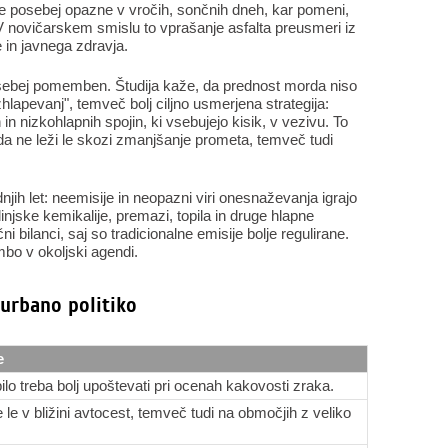
še posebej opazne v vročih, sončnih dneh, kar pomeni,
. V novičarskem smislu to vprašanje asfalta preusmeri iz
 in javnega zdravja.
osebej pomemben. Študija kaže, da prednost morda niso
hlapevanj", temveč bolj ciljno usmerjena strategija:
n nizkohlapnih spojin, ki vsebujejo kisik, v vezivu. To
a ne leži le skozi zmanjšanje prometa, temveč tudi
njih let: neemisije in neopazni viri onesnaževanja igrajo
injske kemikalije, premazi, topila in druge hlapne
ni bilanci, saj so tradicionalne emisije bolje regulirane.
bo v okoljski agendi.
 urbano politiko
e
bilo treba bolj upoštevati pri ocenah kakovosti zraka.
 le v bližini avtocest, temveč tudi na območjih z veliko