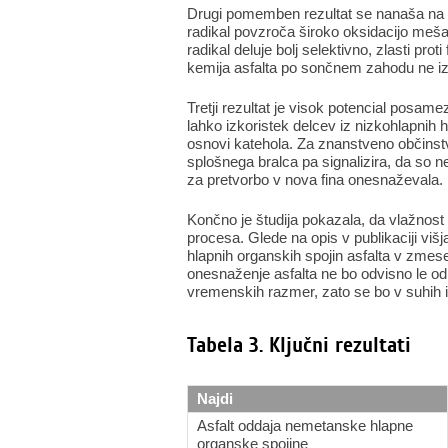
Drugi pomemben rezultat se nanaša na r
radikal povzroča široko oksidacijo meša
radikal deluje bolj selektivno, zlasti pr
kemija asfalta po sončnem zahodu ne i
Tretji rezultat je visok potencial posam
lahko izkoristek delcev iz nizkohlapnih
osnovi katehola. Za znanstveno občinstv
splošnega bralca pa signalizira, da so 
za pretvorbo v nova fina onesnaževala.
Končno je študija pokazala, da vlažnost 
procesa. Glede na opis v publikaciji višj
hlapnih organskih spojin asfalta v zmes
onesnaženje asfalta ne bo odvisno le od
vremenskih razmer, zato se bo v suhih i
Tabela 3. Ključni rezultati
Najdi
Asfalt oddaja nemetanske hlapne
organske spojine