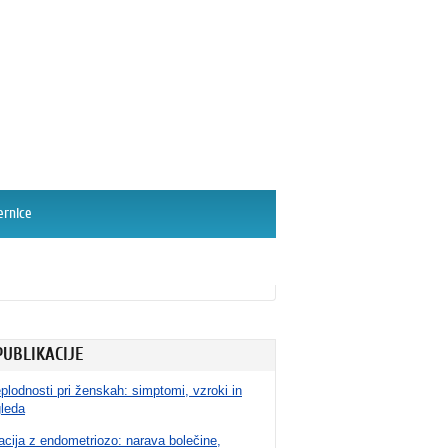
ernice
PUBLIKACIJE
plodnosti pri ženskah: simptomi, vzroki in
gleda
cija z endometriozo: narava bolečine,