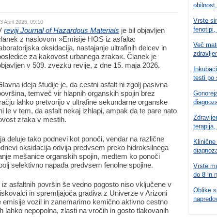
obilnost,
Vrste si
3 April 2026, 09:10
fenotipi,
V
reviji Journal of Hazardous Materials
je bil objavljen
članek z naslovom »Emisije HOS iz asfalta:
Več mate
laboratorijska oksidacija, nastajanje ultrafinih delcev in
zdravlje
posledice za kakovost urbanega zraka«. Članek je
objavljen v 509. zvezku revije, z dne 15. maja 2026.
Inkubaci
testi po 
Glavna ideja študije je, da cestni asfalt ni zgolj pasivna
površina, temveč vir hlapnih organskih spojin brez
Gonoreja
račju lahko pretvorijo v ultrafine sekundarne organske
diagnoza
 le v tem, da asfalt nekaj izhlapi, ampak da te pare nato
Zdravlje
ovost zraka v mestih.
terapija
 deluje tako podnevi kot ponoči, vendar na različne
Klinične
dnevi oksidacija odvija predvsem preko hidroksilnega
diagnoza
vanje mešanice organskih spojin, medtem ko ponoči
 bolj selektivno napada predvsem fenolne spojine.
Vrste ma
do 8 in 
 iz asfaltnih površin še vedno pogosto niso vključene v
Oblike si
kovalci in spremljajoča gradiva z Univerze v Arizoni
napredo
e emisije vozil in zanemarimo kemično aktivno cestno
h lahko nepopolna, zlasti na vročih in gosto tlakovanih