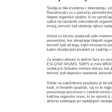
Študija je bila izvedena v laboratoriju, 
Raziskovalci so s pomočjo atmosfersk
hlapne organske spojine, ki se sproščajo 
vpliva na nastanek sekundarnih organs
emisij, temveč tudi sledenje njihovi nadal
Avtorji so ločeno analizirali vpliv meteo
pomembno, ker obnašanje hlapnih organsk
temveč tudi od tega, kako enostavno prei
kateri oksidacijski produkti se zadržijo v 
Za analizo plinske in delčne faze so ra
ESI-QToF-MS/MS, SMPS in mini-WRAS. To 
molekul in fizikalne meritve delcev, kar 
temveč tudi dejansko nastanek aerosoln
Glede na založnikove poudarke je bil ed
kisik, in fenolnih spojinah, saj so te n
preusmerja pozornost s celotnih emisij
količina organske snovi, ki se sprosti i
aktivno sodelujejo pri nadaljnjem nastaja