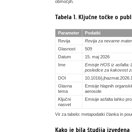
območjih.
Tabela 1. Ključne točke o publ
Parameter
Podatki
Revija
Revija za nevarne mater
Glasnost
509
Datum
15. maj 2026
Ime
Emisije HOS iz asfalta: L
posledice za kakovost z
DOI
10.1016/j.jhazmat.2026
Glavna
Emisije hlapnih organskih
tema
aerosole
Ključni
Emisije asfalta lahko pr
nasvet
Vir za tabelo: metapodatki članka in poud
Kako je bila študija izvedena