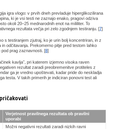
ja igra vlogo: v prvih dneh prevladuje hiperglikozilirana
na, ki je vsi testi ne zaznajo enako, pragovi odziva
osto okoli 20–25 mednarodnih enot na mililiter. To
ativnega rezultata večja pri zelo zgodnjem testiranju. [
7
]
 testiranjem zjutraj, ko je urin bolj koncentriran, in z
n odčitavanja. Prekomerno pitje pred testom lahko
o pod prag zaznavnosti. [
8
]
činek kavlja", pri katerem izjemno visoka raven
ativen rezultat zaradi preobremenitve protiteles z
ndar ga je vredno upoštevati, kadar pride do neskladja
 testa. V takih primerih je indiciran ponovni test ali
 pričakovati
Verjetnost pravilnega rezultata ob pravilni
uporabi
Možni negativni rezultati zaradi nizkih ravni