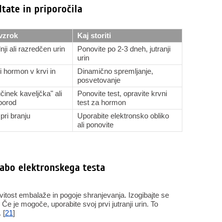
ltate in priporočila
vzrok
Kaj storiti
ji ali razredčen urin
Ponovite po 2-3 dneh, jutranji
urin
i hormon v krvi in
Dinamično spremljanje,
posvetovanje
činek kaveljčka" ali
Ponovite test, opravite krvni
porod
test za hormon
pri branju
Uporabite elektronsko obliko
ali ponovite
abo elektronskega testa
ovitost embalaže in pogoje shranjevanja. Izogibajte se
 Če je mogoče, uporabite svoj prvi jutranji urin. To
 [
21
]