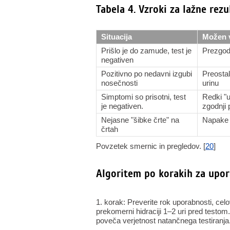
Tabela 4. Vzroki za lažne rezu
Situacija
Možen 
Prišlo je do zamude, test je
Prezgodn
negativen
Pozitivno po nedavni izgubi
Preostal
nosečnosti
urinu
Simptomi so prisotni, test
Redki "u
je negativen.
zgodnji 
Nejasne "šibke črte" na
Napake 
črtah
Povzetek smernic in pregledov. [
20
]
Algoritem po korakih za upor
1. korak: Preverite rok uporabnosti, cel
prekomerni hidraciji 1–2 uri pred testom.
poveča verjetnost natančnega testiranja.