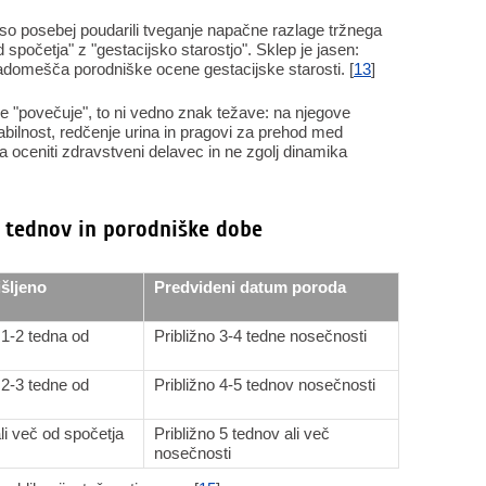
so posebej poudarili tveganje napačne razlage tržnega
 spočetja" z "gestacijsko starostjo". Sklep je jasen:
adomešča porodniške ocene gestacijske starosti. [
13
]
ne "povečuje", to ni vedno znak težave: na njegove
bilnost, redčenje urina in pragovi za prehod med
a oceniti zdravstveni delavec in ne zgolj dinamika
je tednov in porodniške dobe
išljeno
Predvideni datum poroda
 1-2 tedna od
Približno 3-4 tedne nosečnosti
 2-3 tedne od
Približno 4-5 tednov nosečnosti
li več od spočetja
Približno 5 tednov ali več
nosečnosti