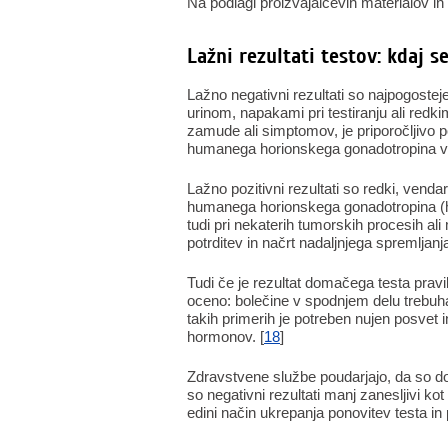
Na podlagi proizvajalčevih materialov in 
Lažni rezultati testov: kdaj se
Lažno negativni rezultati so najpogoste
urinom, napakami pri testiranju ali redk
zamude ali simptomov, je priporočljivo pon
humanega horionskega gonadotropina v k
Lažno pozitivni rezultati so redki, vend
humanega horionskega gonadotropina (
tudi pri nekaterih tumorskih procesih al
potrditev in načrt nadaljnjega spremljanja
Tudi če je rezultat domačega testa pravil
oceno: bolečine v spodnjem delu trebuha,
takih primerih je potreben nujen posvet in
hormonov. [
18
]
Zdravstvene službe poudarjajo, da so dom
so negativni rezultati manj zanesljivi kot
edini način ukrepanja ponovitev testa in