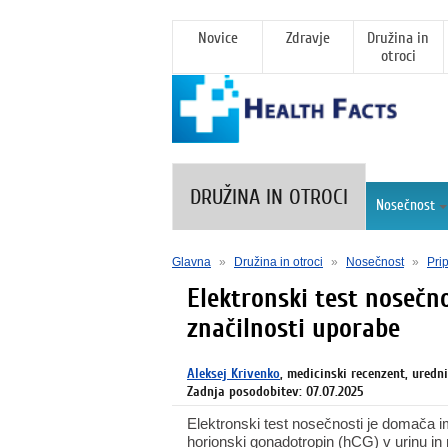
Novice
Zdravje
Družina in
otroci
DRUŽINA IN OTROCI
Nosečnost
Glavna
»
Družina in otroci
»
Nosečnost
»
Pri
Elektronski test nosečn
značilnosti uporabe
Aleksej Krivenko
, medicinski recenzent, uredn
Zadnja posodobitev: 07.07.2025
Elektronski test nosečnosti je domača
horionski gonadotropin (hCG) v urinu in