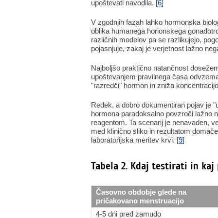
upoštevati navodila. [
6
]
V zgodnjih fazah lahko hormonska biologi
oblika humanega horionskega gonadotropi
različnih modelov pa se razlikujejo, pog
pojasnjuje, zakaj je verjetnost lažno neg
Najboljšo praktično natančnost dosežemo s
upoštevanjem pravilnega časa odvzema i
"razredči" hormon in zniža koncentracij
Redek, a dobro dokumentiran pojav je "u
hormona paradoksalno povzroči lažno neg
reagentom. Ta scenarij je nenavaden, ve
med klinično sliko in rezultatom domačega
laboratorijska meritev krvi. [
9
]
Tabela 2. Kdaj testirati in kaj
Časovno obdobje glede na
pričakovano menstruacijo
4-5 dni pred zamudo