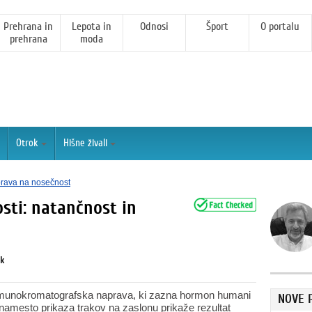
Prehrana in
Lepota in
Odnosi
Šport
O portalu
prehrana
moda
Otrok
Hišne živali
prava na nosečnost
osti: natančnost in
ik
 imunokromatografska naprava, ki zazna hormon humani
NOVE 
 namesto prikaza trakov na zaslonu prikaže rezultat