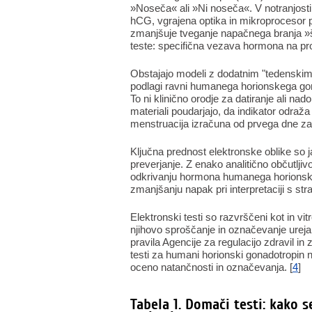
»Noseča« ali »Ni noseča«. V notranjosti n
hCG, vgrajena optika in mikroprocesor pa 
zmanjšuje tveganje napačnega branja »
teste: specifična vezava hormona na prot
Obstajajo modeli z dodatnim "tedenskim i
podlagi ravni humanega horionskega gonad
To ni klinično orodje za datiranje ali na
materiali poudarjajo, da indikator odra
menstruacija izračuna od prvega dne zad
Ključna prednost elektronske oblike so j
preverjanje. Z enako analitično občutljivo
odkrivanju hormona humanega horionskeg
zmanjšanju napak pri interpretaciji s str
Elektronski testi so razvrščeni kot in v
njihovo sproščanje in označevanje ure
pravila Agencije za regulacijo zdravil i
testi za humani horionski gonadotropin n
oceno natančnosti in označevanja. [
4
]
Tabela 1. Domači testi: kako s