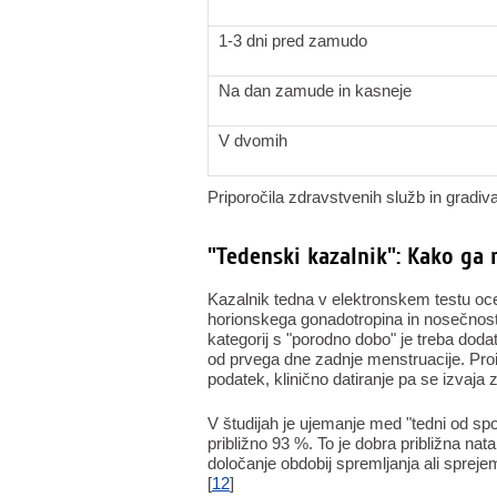
1-3 dni pred zamudo
Na dan zamude in kasneje
V dvomih
Priporočila zdravstvenih služb in gradiva
"Tedenski kazalnik": Kako ga 
Kazalnik tedna v elektronskem testu oc
horionskega gonadotropina in nosečnost ra
kategorij s "porodno dobo" je treba doda
od prvega dne zadnje menstruacije. Proi
podatek, klinično datiranje pa se izvaja 
V študijah je ujemanje med "tedni od spoč
približno 93 %. To je dobra približna n
določanje obdobij spremljanja ali sprejem
[
12
]