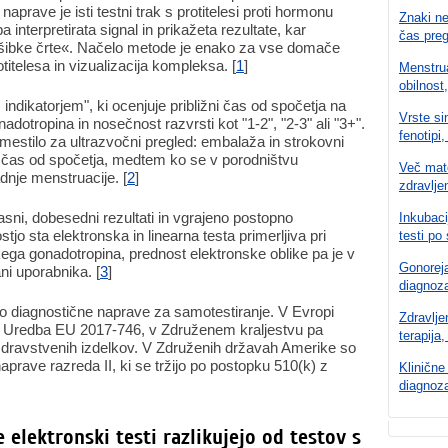
aprave je isti testni trak s protitelesi proti hormonu
Znaki ne
interpretirata signal in prikažeta rezultate, kar
čas pre
šibke črte«. Načelo metode je enako za vse domače
itelesa in vizualizacija kompleksa. [
1
]
Menstrua
obilnost,
ndikatorjem", ki ocenjuje približni čas od spočetja na
Vrste si
otropina in nosečnost razvrsti kot "1-2", "2-3" ali "3+".
fenotipi,
domestilo za ultrazvočni pregled: embalaža in strokovni
ža čas od spočetja, medtem ko se v porodništvu
Več mate
nje menstruacije. [
2
]
zdravlje
asni, dobesedni rezultati in vgrajeno postopno
Inkubaci
stjo sta elektronska in linearna testa primerljiva pri
testi po 
a gonadotropina, prednost elektronske oblike pa je v
Gonoreja
ani uporabnika. [
3
]
diagnoza
itro diagnostične naprave za samotestiranje. V Evropi
Zdravlje
ja Uredba EU 2017-746, v Združenem kraljestvu pa
terapija
n zdravstvenih izdelkov. V Združenih državah Amerike so
aprave razreda II, ki se tržijo po postopku 510(k) z
Klinične
diagnoza
e elektronski testi razlikujejo od testov s