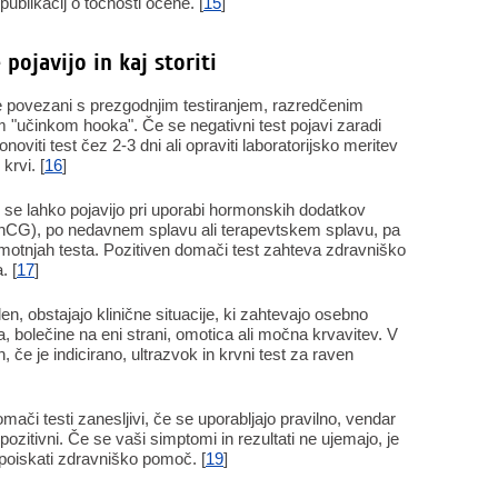
publikacij o točnosti ocene. [
15
]
 pojavijo in kaj storiti
je povezani s prezgodnjim testiranjem, razredčenim
im "učinkom hooka". Če se negativni test pojavi zaradi
oviti test čez 2-3 dni ali opraviti laboratorijsko meritev
rvi. [
16
]
ar se lahko pojavijo pri uporabi hormonskih dodatkov
hCG), po nedavnem splavu ali terapevtskem splavu, pa
i motnjah testa. Pozitiven domači test zahteva zdravniško
. [
17
]
en, obstajajo klinične situacije, ki zahtevajo osebno
 bolečine na eni strani, omotica ali močna krvavitev. V
, če je indicirano, ultrazvok in krvni test za raven
ači testi zanesljivi, če se uporabljajo pravilno, vendar
 pozitivni. Če se vaši simptomi in rezultati ne ujemajo, je
 poiskati zdravniško pomoč. [
19
]