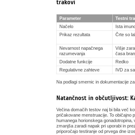
trakovi
Parameter
Testni tr
Načelo
Ista imun
Prikaz rezultata
Črte so la
Nevarnost napačnega
Višje zara
razumevanja
časa bran
Dodatne funkcije
Redko
Regulativne zahteve
IVD za sa
Na podlagi smernic in dokumentacije za 
Natančnost in občutljivost: K
Večina domačih testov naj bi bila več k
pričakovane menstruacije. To običajno pot
humanega horionskega gonadotropina, v
zmanjša zaradi napak pri uporabi in pre
priporočajo testiranje od prvega dne izo