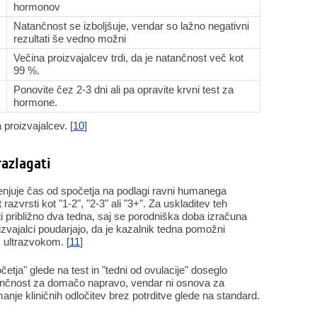
hormonov
Natančnost se izboljšuje, vendar so lažno negativni
rezultati še vedno možni
Večina proizvajalcev trdi, da je natančnost več kot
99 %.
Ponovite čez 2-3 dni ali pa opravite krvni test za
hormone.
 proizvajalcev. [
10
]
razlagati
enjuje čas od spočetja na podlagi ravni humanega
zvrsti kot "1-2", "2-3" ali "3+". Za uskladitev teh
ti približno dva tedna, saj se porodniška doba izračuna
zvajalci poudarjajo, da je kazalnik tedna pomožni
z ultrazvokom. [
11
]
etja" glede na test in "tedni od ovulacije" doseglo
atančnost za domačo napravo, vendar ni osnova za
anje kliničnih odločitev brez potrditve glede na standard.