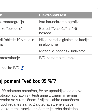
ak
Elektronski test
okromatografija
Ista imunokromatografija
hko "obledele"
Besedi "Noseča" ali "Ni
noseča"
di "obledelih" vrstic in
Nižje zaradi digitalne indikacije
ja
in algoritma
Možen je "tedenski indikator"
motestiranje
IVD za samotestiranje
izdelke IVD.[
5
]
aj pomeni "več kot 99 %"?
ot 99-odstotno natančna, če se uporabljajo od dneva
rdijo laboratorijski testi urina z znanimi ravnmi
endar se v resničnem življenju lahko natančnost
zgodnjega testiranja. Zato zdravstvene službe
stanka menstruacije, pri čemer je treba dosledno