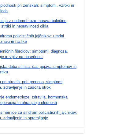
plodnosti pri ženskah: simptomi, vzroki in
gleda
cija z endometriozo: narava bolečine,
 strdki in nepravilnosti cikla
ndroma policističnih jajčnikov: uradni
 znaki in razlike
rničnih fibroidov: simptomi, diagnoza,
nje in vpliv na nosečnost
jska doba sifilisa: čas pojava simptomov in
stiku
 pri otrocih: poti prenosa, simptomi,
, zdravljenje in zaščita otrok
nje endometrioze: zdravila, hormonska
, operacija in ohranjanje plodnosti
 smernice za sindrom policističnih jajčnikov:
, zdravljenje in spremljanje