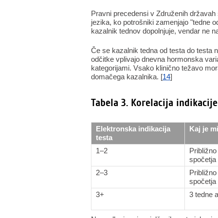
Pravni precedensi v Združenih državah 
jezika, ko potrošniki zamenjajo "tedne od
kazalnik tednov dopolnjuje, vendar ne n
Če se kazalnik tedna od testa do testa 
odčitke vplivajo dnevna hormonska varia
kategorijami. Vsako klinično težavo mor
domačega kazalnika. [
14
]
Tabela 3. Korelacija indikaci
Elektronska indikacija
Kaj je m
testa
1–2
Približno
spočetja
2–3
Približno
spočetja
3+
3 tedne a