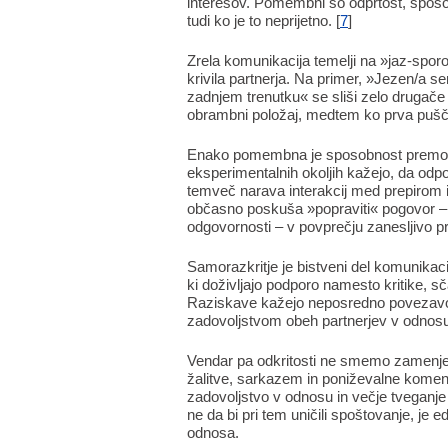
interesov. Pomembni so odprtost, sposobn
tudi ko je to neprijetno. [
7
]
Zrela komunikacija temelji na »jaz-sporoč
krivila partnerja. Na primer, »Jezen/a 
zadnjem trenutku« se sliši zelo drugač
obrambni položaj, medtem ko prva pušča 
Enako pomembna je sposobnost premor
eksperimentalnih okoljih kažejo, da odp
temveč narava interakcij med prepirom in
občasno poskuša »popraviti« pogovor – p
odgovornosti – v povprečju zanesljivo pre
Samorazkritje je bistveni del komunikacije
ki doživljajo podporo namesto kritike, s
Raziskave kažejo neposredno povezavo m
zadovoljstvom obeh partnerjev v odnosu
Vendar pa odkritosti ne smemo zamenjeva
žalitve, sarkazem in poniževalne komenta
zadovoljstvo v odnosu in večje tveganje 
ne da bi pri tem uničili spoštovanje, je
odnosa.