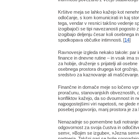
Kršitve meja se lahko kažejo kot nenehno
odločanje, s kom komunicirati in kaj stor
tega, vendar v resnici takšno vedenje s
izogibajoči se tipi navezanosti pogosto z
izogibajo deljenju česar koli osebnega in
spodkopava občutke intimnosti. [
14
]
Ravnovesje izgleda nekako takole: par i
finance in dnevne rutine – in vsak ima sv
za hobije, druženje s prijatelji ali oseb
osebnega prostora drugega kot grožnjo, p
sredstvo za kaznovanje ali maščevanje.
Finančne in domače meje so ločeno vpr
proračunu, stanovanjskih obveznostih, d
konfliktov kažejo, da so dvoumnost in n
najpogostejšimi viri napetosti, ne glede 
posebej pogovorijo, manj prostora je za
Nenazadnje so pomembne tudi notranje 
odgovornost za svoja čustva in odločitv
sem«, »Bojim se izgube«, »Jezna sem«, 
partnerja. Takšni pari se bolje spopadaj