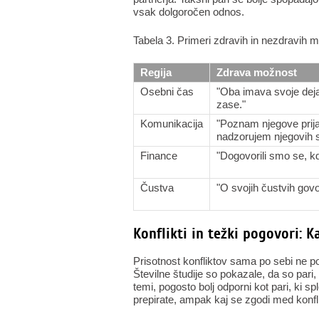
vsak dolgoročen odnos.
Tabela 3. Primeri zdravih in nezdravih m
Regija
Zdrava možnost
Osebni čas
"Oba imava svoje deja
zase."
Komunikacija
"Poznam njegove prija
nadzorujem njegovih 
Finance
"Dogovorili smo se, kd
Čustva
"O svojih čustvih gov
Konflikti in težki pogovori: K
Prisotnost konfliktov sama po sebi ne p
Številne študije so pokazale, da so pari, 
temi, pogosto bolj odporni kot pari, ki sp
prepirate, ampak kaj se zgodi med konfl