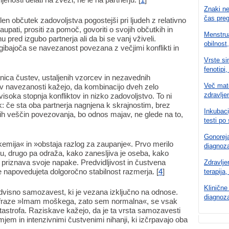
Znaki ne
čas pre
len občutek zadovoljstva pogostejši pri ljudeh z relativno
upati, prositi za pomoč, govoriti o svojih občutkih in
Menstrua
 pred izgubo partnerja ali da bi se vanj vživeli.
obilnost,
ogibajoča se navezanost povezana z večjimi konflikti in
Vrste si
fenotipi,
anica čustev, ustaljenih vzorcev in nezavednih
Več mate
lov navezanosti kažejo, da kombinacijo dveh zelo
zdravlje
visoka stopnja konfliktov in nizko zadovoljstvo. To ni
 če sta oba partnerja nagnjena k skrajnostim, brez
Inkubaci
h veščin povezovanja, bo odnos majav, ne glede na to,
testi po 
Gonoreja
emija« in »obstaja razlog za zaupanje«. Prvo merilo
diagnoza
ju, drugo pa odraža, kako zanesljiva je oseba, kako
 priznava svoje napake. Predvidljivost in čustvena
Zdravlje
je napovedujeta dolgoročno stabilnost razmerja. [
4
]
terapija
Klinične
dvisno samozavest, ki je vezana izključno na odnose.
diagnoza
i fraze »Imam moškega, zato sem normalna«, se vsak
katastrofa. Raziskave kažejo, da je ta vrsta samozavesti
jem in intenzivnimi čustvenimi nihanji, ki izčrpavajo oba