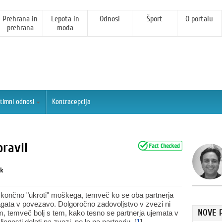
Prehrana in
Lepota in
Odnosi
Šport
O portalu
prehrana
moda
ntimni odnosi
Kontracepcija
pravil
ik
končno "ukroti" moškega, temveč ko se oba partnerja
agata v povezavo. Dolgoročno zadovoljstvo v zvezi ni
NOVE 
, temveč bolj s tem, kako tesno se partnerja ujemata v
enosti delati na zvezi, ne le na partnerju. [
1
]