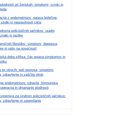
plodnosti pri ženskah: simptomi, vzroki in
gleda
cija z endometriozo: narava bolečine,
 strdki in nepravilnosti cikla
ndroma policističnih jajčnikov: uradni
 znaki in razlike
rničnih fibroidov: simptomi, diagnoza,
nje in vpliv na nosečnost
jska doba sifilisa: čas pojava simptomov in
stiku
 pri otrocih: poti prenosa, simptomi,
, zdravljenje in zaščita otrok
nje endometrioze: zdravila, hormonska
, operacija in ohranjanje plodnosti
 smernice za sindrom policističnih jajčnikov:
, zdravljenje in spremljanje