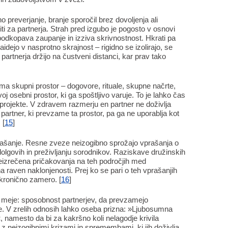
 preverjanje, branje sporočil brez dovoljenja ali
iti za partnerja. Strah pred izgubo je pogosto v osnovi
podkopava zaupanje in izziva skrivnostnost. Hkrati pa
aidejo v nasprotno skrajnost – rigidno se izolirajo, se
 partnerja držijo na čustveni distanci, kar prav tako
ma skupni prostor – dogovore, rituale, skupne načrte,
oj osebni prostor, ki ga spoštljivo varuje. To je lahko čas
ne projekte. V zdravem razmerju en partner ne doživlja
artner, ki prevzame ta prostor, pa ga ne uporablja kot
 [
15
]
ašanje. Resne zveze neizogibno sprožajo vprašanja o
olgovih in preživljanju sorodnikov. Raziskave družinskih
eizrečena pričakovanja na teh področjih med
na raven naklonjenosti. Prej ko se pari o teh vprašanjih
 kronično zamero. [
16
]
meje: sposobnost partnerjev, da prevzamejo
e. V zrelih odnosih lahko oseba prizna: »Ljubosumna
namesto da bi za kakršno koli nelagodje krivila
o z neizogibnimi krizami in spremembami, ki jih doživlja