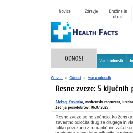
Novice
Zdravje
Družina in
otroci
ODNOSI
Vse o odnosih
I
Glavna
»
Odnosi
»
Vse o odnosih
Resne zveze: 5 ključnih 
Aleksej Krivenko
, medicinski recenzent, uredn
Zadnja posodobitev: 06.07.2025
Resne zveze se ne začnejo, ko ženska 
zavestno odločita drug za drugega in vl
toliko povezano z romantičnim začetkom
vrednotah, slogu komunikacije in pripravlj