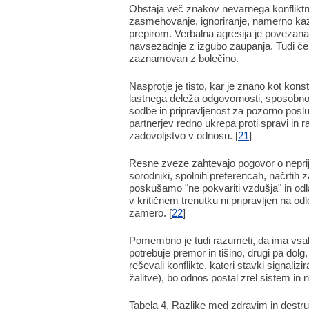
Obstaja več znakov nevarnega konfliktn
zasmehovanje, ignoriranje, namerno kaz
prepirom. Verbalna agresija je poveza
navsezadnje z izgubo zaupanja. Tudi če
zaznamovan z bolečino.
Nasprotje je tisto, kar je znano kot kons
lastnega deleža odgovornosti, sposobno
sodbe in pripravljenost za pozorno posl
partnerjev redno ukrepa proti spravi in
zadovoljstvo v odnosu. [
21
]
Resne zveze zahtevajo pogovor o neprije
sorodniki, spolnih preferencah, načrtih z
poskušamo "ne pokvariti vzdušja" in odl
v kritičnem trenutku ni pripravljen na o
zamero. [
22
]
Pomembno je tudi razumeti, da ima vsak
potrebuje premor in tišino, drugi pa dol
reševali konflikte, kateri stavki signaliz
žalitve), bo odnos postal zrel sistem in 
Tabela 4. Razlike med zdravim in destru