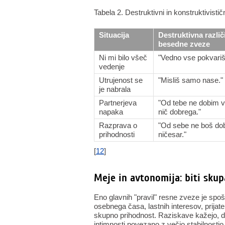
Tabela 2. Destruktivni in konstruktivisti
Situacija
Destruktivna različ
besedne zveze
Ni mi bilo všeč
"Vedno vse pokvariš
vedenje
Utrujenost se
"Misliš samo nase."
je nabrala
Partnerjeva
"Od tebe ne dobim 
napaka
nič dobrega."
Razprava o
"Od sebe ne boš dob
prihodnosti
ničesar."
[
12
]
Meje in avtonomija: biti skupa
Eno glavnih "pravil" resne zveze je spo
osebnega časa, lastnih interesov, prijatel
skupno prihodnost. Raziskave kažejo, da
intimnosti povezano z večjo stabilnostjo