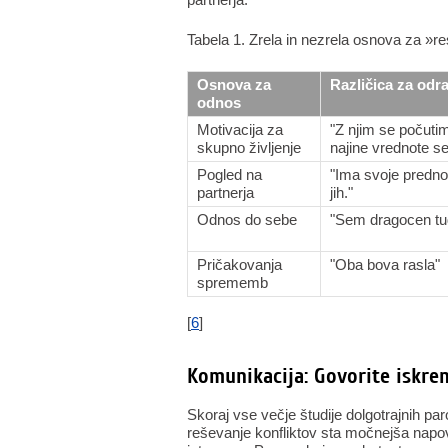
Tabela 1. Zrela in nezrela osnova za »r
Osnova za
Različica za odr
odnos
Motivacija za
"Z njim se počutim
skupno življenje
najine vrednote se
Pogled na
"Ima svoje prednos
partnerja
jih."
Odnos do sebe
"Sem dragocen tud
Pričakovanja
"Oba bova rasla"
sprememb
[
6
]
Komunikacija: Govorite iskren
Skoraj vse večje študije dolgotrajnih paro
reševanje konfliktov sta močnejša napov