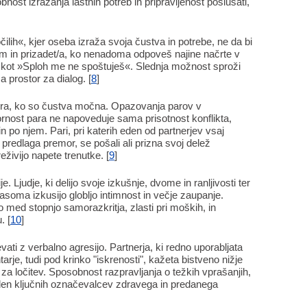
ost izražanja lastnih potreb in pripravljenost poslušati,
ilih«, kjer oseba izraža svoja čustva in potrebe, ne da bi
sem in prizadet/a, ko nenadoma odpoveš najine načrte v
e kot »Sploh me ne spoštuješ«. Slednja možnost sproži
prostor za dialog. [
8
]
a, ko so čustva močna. Opazovanja parov v
ornost para ne napoveduje sama prisotnost konflikta,
 po njem. Pari, pri katerih eden od partnerjev vsaj
redlaga premor, se pošali ali prizna svoj delež
živijo napete trenutke. [
9
]
. Ljudje, ki delijo svoje izkušnje, dvome in ranljivosti ter
časoma izkusijo globljo intimnost in večje zaupanje.
ed stopnjo samorazkritja, zlasti pri moških, in
. [
10
]
ti z verbalno agresijo. Partnerja, ki redno uporabljata
rje, tudi pod krinko "iskrenosti", kažeta bistveno nižje
za ločitev. Sposobnost razpravljanja o težkih vprašanjih,
 eden ključnih označevalcev zdravega in predanega