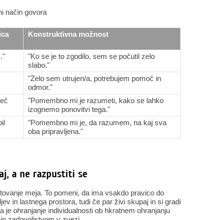
čni način govora
ica
Konstruktivna možnost
."
"Ko se je to zgodilo, sem se počutil zelo
slabo."
"Zelo sem utrujen/a, potrebujem pomoč in
odmor."
več
"Pomembno mi je razumeti, kako se lahko
izognemo ponovitvi tega."
il
"Pomembno mi je, da razumem, na kaj sva
oba pripravljena."
j, a ne razpustiti se
štovanje meja. To pomeni, da ima vsakdo pravico do
jev in lastnega prostora, tudi če par živi skupaj in si gradi
 je ohranjanje individualnosti ob hkratnem ohranjanju
 in zadovoljstvom v zvezi.