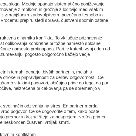
ega sloga. Mednje spadajo sistematično poniževanje,
novanje z molkom in grožnje z ločitvijo med vsakim
na z zmanjšanim zadovoljstvom, povečano tesnobo in
 vročemu prepiru sledi sprava, čustveni spomin ostane
truktivna dinamika konflikta. To vključuje priznavanje
st oblikovanja konkretne pritožbe namesto splošne
ušanje namesto protinapada. Pari, v katerih vsaj eden od
 razumevanju, pogosto dolgoročno kažejo večje
tnih temah: denarju, bivših partnerjih, mejah s
a otroke in pripravljenosti za delitev odgovornosti. Če
ašamo s takimi pogovori, običajno pride do tega, da par
dločitve, neizrečena pričakovanja pa se spremenijo v
 svoj način odzivanja na stres. En partner morda
g, vroč pogovor. Če se dogovorite o tem, kako boste
irajo premor in kaj se šteje za nesprejemljivo (na primer
ne neskončen čustveni vrtiljak smrti.
ktivnim konfliktom