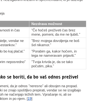
eja
Nezdrava možnost
vnosti in čas
"Če hočeš preživeti čas brez
mene, pomeni, da me ne ljubiš."
telje, vendar ne
"Brez mojega dovoljenja ne boš
sestankov."
šel nikamor."
o bo kaj plačal."
"Porabim ga, kakor hočem, in
tega ne nameravam prijaviti."
orim neposredno"
"Tvoja krivda je, da se tako
počutim, pika."
ako se boriti, da bo vaš odnos preživel
omeni, da je odnos "neresno" ali obsojen na propad.
ki se znajo spoštljivo prepirati, vendar se ne izogibajo
loh ne načenjajo težkih tem. Vprašanje ni, ali se
iktom in po njem. [
19
]