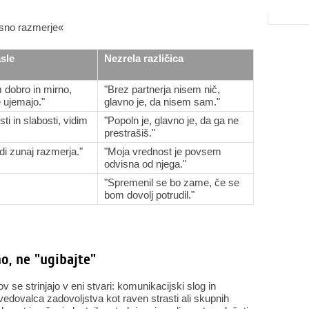
esno razmerje«
asle
Nezrela različica
 dobro in mirno,
"Brez partnerja nisem nič,
 ujemajo."
glavno je, da nisem sam."
ti in slabosti, vidim
"Popoln je, glavno je, da ga ne
prestrašiš."
i zunaj razmerja."
"Moja vrednost je povsem
odvisna od njega."
"Spremenil se bo zame, če se
bom dovolj potrudil."
o, ne "ugibajte"
v se strinjajo v eni stvari: komunikacijski slog in
edovalca zadovoljstva kot raven strasti ali skupnih