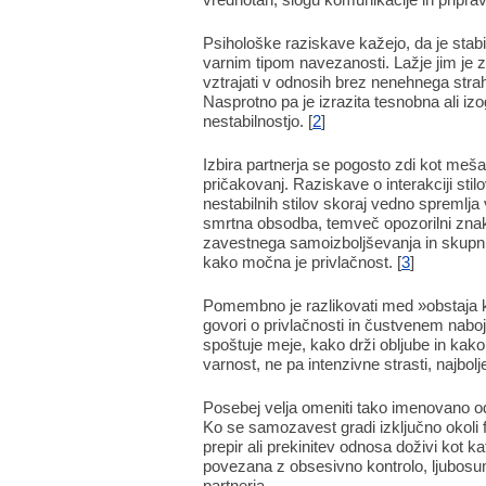
Psihološke raziskave kažejo, da je stabi
varnim tipom navezanosti. Lažje jim je za
vztrajati v odnosih brez nenehnega strahu
Nasprotno pa je izrazita tesnobna ali iz
nestabilnostjo. [
2
]
Izbira partnerja se pogosto zdi kot meš
pričakovanj. Raziskave o interakciji sti
nestabilnih stilov skoraj vedno spremlja 
smrtna obsodba, temveč opozorilni znak:
zavestnega samoizboljševanja in skupni
kako močna je privlačnost. [
3
]
Pomembno je razlikovati med »obstaja k
govori o privlačnosti in čustvenem nabo
spoštuje meje, kako drži obljube in kako
varnost, ne pa intenzivne strasti, najbol
Posebej velja omeniti tako imenovano o
Ko se samozavest gradi izključno okol
prepir ali prekinitev odnosa doživi kot 
povezana z obsesivno kontrolo, ljubosum
partnerja.