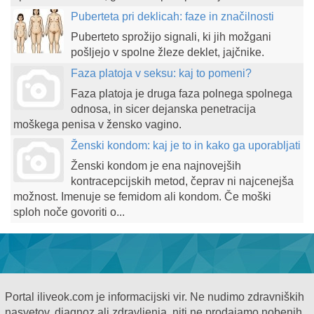
Puberteta pri deklicah: faze in značilnosti
Puberteto sprožijo signali, ki jih možgani
pošljejo v spolne žleze deklet, jajčnike.
Faza platoja v seksu: kaj to pomeni?
Faza platoja je druga faza polnega spolnega
odnosa, in sicer dejanska penetracija
moškega penisa v žensko vagino.
Ženski kondom: kaj je to in kako ga uporabljati
Ženski kondom je ena najnovejših
kontracepcijskih metod, čeprav ni najcenejša
možnost. Imenuje se femidom ali kondom. Če moški
sploh noče govoriti o...
Portal iliveok.com je informacijski vir. Ne nudimo zdravniških
nasvetov, diagnoz ali zdravljenja, niti ne prodajamo nobenih