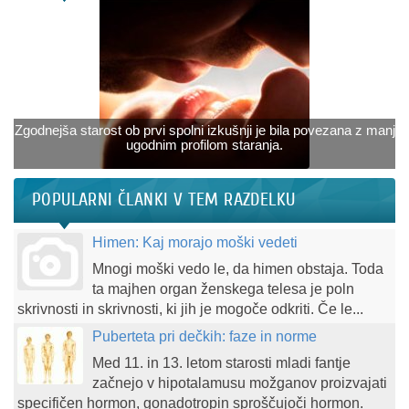
Zgodnejša starost ob prvi spolni izkušnji je bila povezana z manj
ugodnim profilom staranja.
POPULARNI ČLANKI V TEM RAZDELKU
Himen: Kaj morajo moški vedeti
Mnogi moški vedo le, da himen obstaja. Toda
ta majhen organ ženskega telesa je poln
skrivnosti in skrivnosti, ki jih je mogoče odkriti. Če le...
Puberteta pri dečkih: faze in norme
Med 11. in 13. letom starosti mladi fantje
začnejo v hipotalamusu možganov proizvajati
specifičen hormon, gonadotropin sproščujoči hormon.