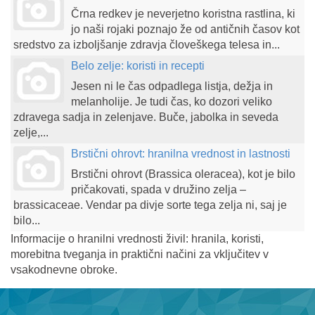
Črna redkev je neverjetno koristna rastlina, ki
jo naši rojaki poznajo že od antičnih časov kot
sredstvo za izboljšanje zdravja človeškega telesa in...
Belo zelje: koristi in recepti
Jesen ni le čas odpadlega listja, dežja in
melanholije. Je tudi čas, ko dozori veliko
zdravega sadja in zelenjave. Buče, jabolka in seveda
zelje,...
Brstični ohrovt: hranilna vrednost in lastnosti
Brstični ohrovt (Brassica oleracea), kot je bilo
pričakovati, spada v družino zelja –
brassicaceae. Vendar pa divje sorte tega zelja ni, saj je
bilo...
Informacije o hranilni vrednosti živil: hranila, koristi,
morebitna tveganja in praktični načini za vključitev v
vsakodnevne obroke.