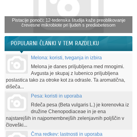
Pistacije ponoči: 12-tedenska študija kaže preoblikovanje
črevesne mikrobiote pri ljudeh s prediabetesom
POPULARNI ČLANKI V TEM RAZDELKU
Melona: koristi, tveganja in izbira
Melona je danes priljubljena med mnogimi.
Avgusta je skupaj z lubenico priljubljena
poslastica tako za otroke kot za odrasle. Ta aromatična,
dišeča...
Pesa: koristi in uporaba
Rdeča pesa (Beta vulgaris L.) je korenovka iz
družine Chenopodiaceae in je ena
najstarejših in najpomembnejših zelenjavnih poljščin v
človeški...
Črna redkev: lastnosti in uporaba