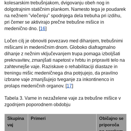
kolesarskim trebušnjakom, dvigovanju obeh nog in
dolgotrajnim statičnim plankom. Namesto tega je poudarek
na nežnem "vlečenju" spodnjega dela trebuha pri izdihu,
pri čemer se aktivirajo prečne trebušne mišice in
medenično dno. [
16
]
Ločen cilj je obnoviti povezavo med dihanjem, trebušnimi
mišicami in medeničnim dnom. Globoko diafragmalno
dihanje z nežnim vključevanjem trupa pomaga izboljšati
prekrvavitev, zmanjšati napetost v hrbtu in pripraviti telo na
zahtevnejše vaje. Raziskave o rehabilitaciji diastaze in
treningu mišic medeničnega dna potrjujejo, da pravilno
izbrane vaje zmanjšujejo tveganje za inkontinenco in
prolaps medeničnih organov. [
17
]
Tabela 3. Varne in nezaželene vaje za trebušne mišice v
zgodnjem poporodnem obdobju
Skupina
Primeri
Običajno se
vaj
priporoča