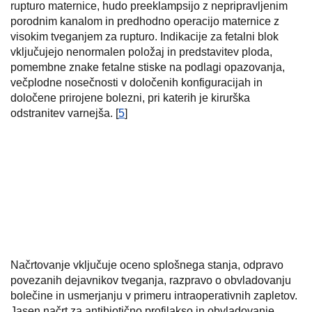
rupturo maternice, hudo preeklampsijo z nepripravljenim
porodnim kanalom in predhodno operacijo maternice z
visokim tveganjem za rupturo. Indikacije za fetalni blok
vključujejo nenormalen položaj in predstavitev ploda,
pomembne znake fetalne stiske na podlagi opazovanja,
večplodne nosečnosti v določenih konfiguracijah in
določene prirojene bolezni, pri katerih je kirurška
odstranitev varnejša. [
5
]
Načrtovanje vključuje oceno splošnega stanja, odpravo
povezanih dejavnikov tveganja, razpravo o obvladovanju
bolečine in usmerjanju v primeru intraoperativnih zapletov.
Jasen načrt za antibiotično profilakso in obvladovanje