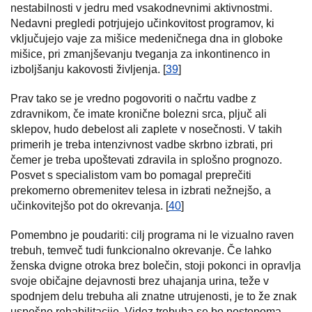
nestabilnosti v jedru med vsakodnevnimi aktivnostmi.
Nedavni pregledi potrjujejo učinkovitost programov, ki
vključujejo vaje za mišice medeničnega dna in globoke
mišice, pri zmanjševanju tveganja za inkontinenco in
izboljšanju kakovosti življenja. [
39
]
Prav tako se je vredno pogovoriti o načrtu vadbe z
zdravnikom, če imate kronične bolezni srca, pljuč ali
sklepov, hudo debelost ali zaplete v nosečnosti. V takih
primerih je treba intenzivnost vadbe skrbno izbrati, pri
čemer je treba upoštevati zdravila in splošno prognozo.
Posvet s specialistom vam bo pomagal preprečiti
prekomerno obremenitev telesa in izbrati nežnejšo, a
učinkovitejšo pot do okrevanja. [
40
]
Pomembno je poudariti: cilj programa ni le vizualno raven
trebuh, temveč tudi funkcionalno okrevanje. Če lahko
ženska dvigne otroka brez bolečin, stoji pokonci in opravlja
svoje običajne dejavnosti brez uhajanja urina, teže v
spodnjem delu trebuha ali znatne utrujenosti, je to že znak
uspešne rehabilitacije. Videz trebuha se bo postopoma