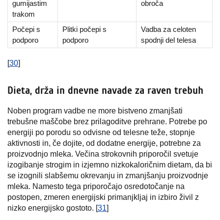
gumijastim
obroča
trakom
Počepi s
Plitki počepi s
Vadba za celoten
podporo
podporo
spodnji del telesa
[
30
]
Dieta, drža in dnevne navade za raven trebuh
Noben program vadbe ne more bistveno zmanjšati
trebušne maščobe brez prilagoditve prehrane. Potrebe po
energiji po porodu so odvisne od telesne teže, stopnje
aktivnosti in, če dojite, od dodatne energije, potrebne za
proizvodnjo mleka. Večina strokovnih priporočil svetuje
izogibanje strogim in izjemno nizkokaloričnim dietam, da bi
se izognili slabšemu okrevanju in zmanjšanju proizvodnje
mleka. Namesto tega priporočajo osredotočanje na
postopen, zmeren energijski primanjkljaj in izbiro živil z
nizko energijsko gostoto. [
31
]