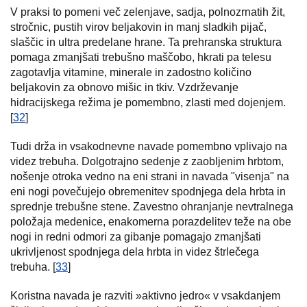
V praksi to pomeni več zelenjave, sadja, polnozrnatih žit,
stročnic, pustih virov beljakovin in manj sladkih pijač,
slaščic in ultra predelane hrane. Ta prehranska struktura
pomaga zmanjšati trebušno maščobo, hkrati pa telesu
zagotavlja vitamine, minerale in zadostno količino
beljakovin za obnovo mišic in tkiv. Vzdrževanje
hidracijskega režima je pomembno, zlasti med dojenjem.
[
32
]
Tudi drža in vsakodnevne navade pomembno vplivajo na
videz trebuha. Dolgotrajno sedenje z zaobljenim hrbtom,
nošenje otroka vedno na eni strani in navada "visenja" na
eni nogi povečujejo obremenitev spodnjega dela hrbta in
sprednje trebušne stene. Zavestno ohranjanje nevtralnega
položaja medenice, enakomerna porazdelitev teže na obe
nogi in redni odmori za gibanje pomagajo zmanjšati
ukrivljenost spodnjega dela hrbta in videz štrlečega
trebuha. [
33
]
Koristna navada je razviti »aktivno jedro« v vsakdanjem