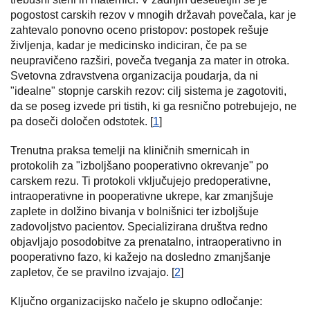
pogostost carskih rezov v mnogih državah povečala, kar je
zahtevalo ponovno oceno pristopov: postopek rešuje
življenja, kadar je medicinsko indiciran, če pa se
neupravičeno razširi, poveča tveganja za mater in otroka.
Svetovna zdravstvena organizacija poudarja, da ni
"idealne" stopnje carskih rezov: cilj sistema je zagotoviti,
da se poseg izvede pri tistih, ki ga resnično potrebujejo, ne
pa doseči določen odstotek. [
1
]
Trenutna praksa temelji na kliničnih smernicah in
protokolih za "izboljšano pooperativno okrevanje" po
carskem rezu. Ti protokoli vključujejo predoperativne,
intraoperativne in pooperativne ukrepe, kar zmanjšuje
zaplete in dolžino bivanja v bolnišnici ter izboljšuje
zadovoljstvo pacientov. Specializirana društva redno
objavljajo posodobitve za prenatalno, intraoperativno in
pooperativno fazo, ki kažejo na dosledno zmanjšanje
zapletov, če se pravilno izvajajo. [
2
]
Ključno organizacijsko načelo je skupno odločanje: