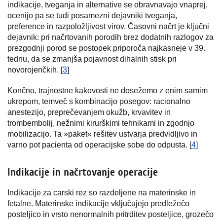
indikacije, tveganja in alternative se obravnavajo vnaprej,
ocenijo pa se tudi posamezni dejavniki tveganja,
preference in razpoložljivost virov. Časovni načrt je ključni
dejavnik: pri načrtovanih porodih brez dodatnih razlogov za
prezgodnji porod se postopek priporoča najkasneje v 39.
tednu, da se zmanjša pojavnost dihalnih stisk pri
novorojenčkih. [
3
]
Končno, trajnostne kakovosti ne dosežemo z enim samim
ukrepom, temveč s kombinacijo posegov: racionalno
anestezijo, preprečevanjem okužb, krvavitev in
trombembolij, nežnimi kirurškimi tehnikami in zgodnjo
mobilizacijo. Ta »paket« rešitev ustvarja predvidljivo in
varno pot pacienta od operacijske sobe do odpusta. [
4
]
Indikacije in načrtovanje operacije
Indikacije za carski rez so razdeljene na materinske in
fetalne. Materinske indikacije vključujejo predležečo
posteljico in vrsto nenormalnih pritrditev posteljice, grozečo