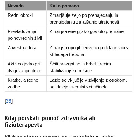
Navada
Kako pomaga
Redni obroki
Zmanjšuje željo po prenajedanju in
prenajedanju za lajšanje utrujenosti
Prevladovanje
Zmanjša energijsko gostoto prehrane
polnovrednih živil
Zavestna drža
Zmanjša upogib ledvenega dela in videz
štrlečega trebuha
Aktivno jedro pri
Ščiti brazgotino in hrbet, trenira
dvigovanju uteži
stabilizacijske mišice
Kratke, a redne
Lažje se vključijo v življenje z otrokom,
vadbe
saj dajejo kumulativni učinek.
[
36
]
Kdaj poiskati pomoč zdravnika ali
fizioterapevta