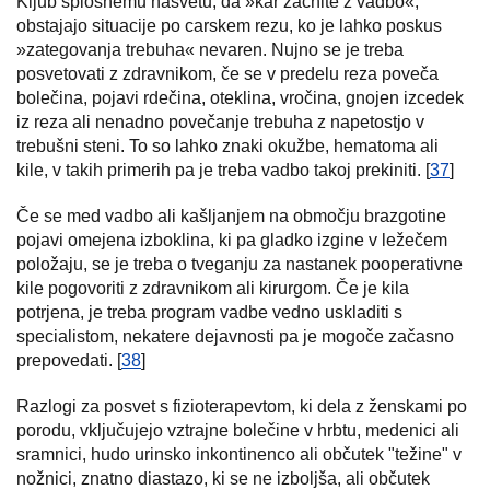
Kljub splošnemu nasvetu, da »kar začnite z vadbo«,
obstajajo situacije po carskem rezu, ko je lahko poskus
»zategovanja trebuha« nevaren. Nujno se je treba
posvetovati z zdravnikom, če se v predelu reza poveča
bolečina, pojavi rdečina, oteklina, vročina, gnojen izcedek
iz reza ali nenadno povečanje trebuha z napetostjo v
trebušni steni. To so lahko znaki okužbe, hematoma ali
kile, v takih primerih pa je treba vadbo takoj prekiniti. [
37
]
Če se med vadbo ali kašljanjem na območju brazgotine
pojavi omejena izboklina, ki pa gladko izgine v ležečem
položaju, se je treba o tveganju za nastanek pooperativne
kile pogovoriti z zdravnikom ali kirurgom. Če je kila
potrjena, je treba program vadbe vedno uskladiti s
specialistom, nekatere dejavnosti pa je mogoče začasno
prepovedati. [
38
]
Razlogi za posvet s fizioterapevtom, ki dela z ženskami po
porodu, vključujejo vztrajne bolečine v hrbtu, medenici ali
sramnici, hudo urinsko inkontinenco ali občutek "težine" v
nožnici, znatno diastazo, ki se ne izboljša, ali občutek