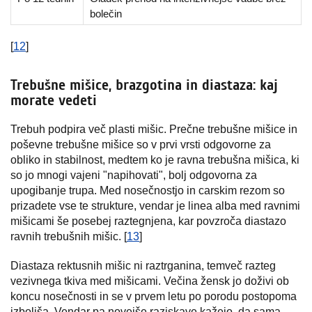
bolečin
[
12
]
Trebušne mišice, brazgotina in diastaza: kaj
morate vedeti
Trebuh podpira več plasti mišic. Prečne trebušne mišice in
poševne trebušne mišice so v prvi vrsti odgovorne za
obliko in stabilnost, medtem ko je ravna trebušna mišica, ki
so jo mnogi vajeni "napihovati", bolj odgovorna za
upogibanje trupa. Med nosečnostjo in carskim rezom so
prizadete vse te strukture, vendar je linea alba med ravnimi
mišicami še posebej raztegnjena, kar povzroča diastazo
ravnih trebušnih mišic. [
13
]
Diastaza rektusnih mišic ni raztrganina, temveč razteg
vezivnega tkiva med mišicami. Večina žensk jo doživi ob
koncu nosečnosti in se v prvem letu po porodu postopoma
izboljša. Vendar pa novejše raziskave kažejo, da sama