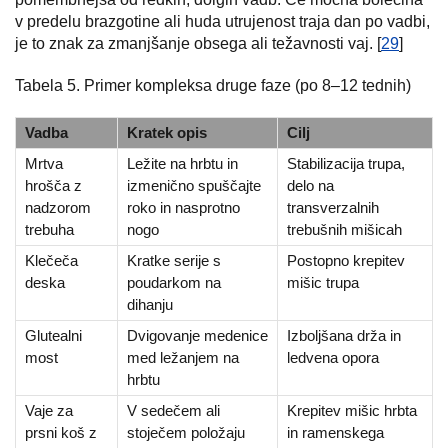
v predelu brazgotine ali huda utrujenost traja dan po vadbi,
je to znak za zmanjšanje obsega ali težavnosti vaj. [
29
]
Tabela 5. Primer kompleksa druge faze (po 8–12 tednih)
Vadba
Kratek opis
Cilj
Mrtva
Ležite na hrbtu in
Stabilizacija trupa,
hrošča z
izmenično spuščajte
delo na
nadzorom
roko in nasprotno
transverzalnih
trebuha
nogo
trebušnih mišicah
Klečeča
Kratke serije s
Postopno krepitev
deska
poudarkom na
mišic trupa
dihanju
Glutealni
Dvigovanje medenice
Izboljšana drža in
most
med ležanjem na
ledvena opora
hrbtu
Vaje za
V sedečem ali
Krepitev mišic hrbta
prsni koš z
stoječem položaju
in ramenskega