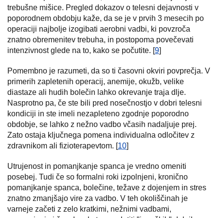
trebušne mišice. Pregled dokazov o telesni dejavnosti v
poporodnem obdobju kaže, da se je v prvih 3 mesecih po
operaciji najbolje izogibati aerobni vadbi, ki povzroča
znatno obremenitev trebuha, in postopoma povečevati
intenzivnost glede na to, kako se počutite. [
9
]
Pomembno je razumeti, da so ti časovni okviri povprečja. V
primerih zapletenih operacij, anemije, okužb, velike
diastaze ali hudih bolečin lahko okrevanje traja dlje.
Nasprotno pa, če ste bili pred nosečnostjo v dobri telesni
kondiciji in ste imeli nezapleteno zgodnje poporodno
obdobje, se lahko z nežno vadbo včasih nadaljuje prej.
Zato ostaja ključnega pomena individualna odločitev z
zdravnikom ali fizioterapevtom. [
10
]
Utrujenost in pomanjkanje spanca je vredno omeniti
posebej. Tudi če so formalni roki izpolnjeni, kronično
pomanjkanje spanca, bolečine, težave z dojenjem in stres
znatno zmanjšajo vire za vadbo. V teh okoliščinah je
varneje začeti z zelo kratkimi, nežnimi vadbami,