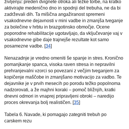
življenju: preden dvignete otroka ali težke torbe, na kratko
aktivirajte medenično dno in spodnji del trebuha, ne da bi
zadrževali dih. Ta mišična angažiranost spremeni
vsakodnevne dejavnosti v mini vadbe in zmanjša tveganje
za bolečine v hrbtu in brazgotinsko območje. Ocene
poporodne rehabilitacije ugotavljajo, da vključevanje vaj v
vsakodnevne gibe daje trajnejše rezultate kot samo
posamezne vadbe. [
34
]
Nenazadnje je vredno omeniti še spanje in stres. Kronično
pomanjkanje spanca, visoka raven stresa in nepravilni
prehranjevalni vzorci so povezani z večjim tveganjem za
kopičenje maščobe in zmanjšano motivacijo za vadbo. Te
dejavnike je v prvih mesecih po porodu težko popolnoma
nadzorovati, a že majhni koraki – pomoč bližnjih, kratki
dnevni odmori in vnaprej pripravljeni obroki – naredijo
proces okrevanja bolj realističen. [
35
]
Tabela 6. Navade, ki pomagajo zategniti trebuh po
carskem rezu