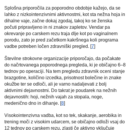
Splošna priporočila za poporodno obdobje kažejo, da se
lahko z nizkointenzivnimi aktivnostmi, kot sta nežna hoja in
dihalne vaje, začne dokaj zgodaj, takoj ko se ženska
počuti pripravljeno in ni znakov zapletov. Vendar pa
okrevanje po carskem rezu traja dlje kot po vaginalnem
porodu, zato je pred začetkom kakršnega koli programa
vadbe potreben ločen zdravniški pregled. [
7
]
Številne strokovne organizacije priporočajo, da počakate
do načrtovanega poporodnega pregleda, ki je običajno 6–8
tednov po operaciji. Na tem pregledu zdravnik oceni stanje
brazgotine, količino izcedka, prisotnost bolečine in znake
okužbe ter se odloči, ali je varno nadaljevati z bolj
aktivnimi dejavnostmi. Do takrat je poudarek na nežnih
dejavnostih: hoji, nežnih vajah za stopala, noge,
medenično dno in dihanje. [
8
]
Visokointenzivna vadba, kot so tek, skakanje, aerobika in
trening moči z visokim udarcem, se običajno odloži vsaj do
12 tednov po carskem rezu, zlasti če aktivno vključuje