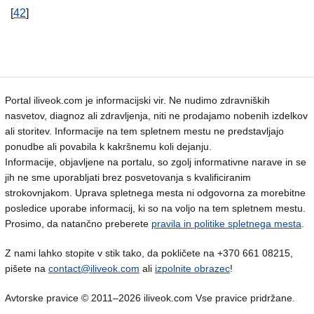
[
42
]
Portal iliveok.com je informacijski vir. Ne nudimo zdravniških
nasvetov, diagnoz ali zdravljenja, niti ne prodajamo nobenih izdelkov
ali storitev. Informacije na tem spletnem mestu ne predstavljajo
ponudbe ali povabila k kakršnemu koli dejanju.
Informacije, objavljene na portalu, so zgolj informativne narave in se
jih ne sme uporabljati brez posvetovanja s kvalificiranim
strokovnjakom. Uprava spletnega mesta ni odgovorna za morebitne
posledice uporabe informacij, ki so na voljo na tem spletnem mestu.
Prosimo, da natančno preberete
pravila in politike spletnega mesta
.
Z nami lahko stopite v stik tako, da pokličete na +370 661 08215,
pišete na
contact@iliveok.com
ali
izpolnite obrazec
!
Avtorske pravice © 2011–2026 iliveok.com Vse pravice pridržane.