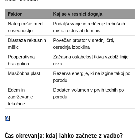
Faktor
Kaj se v resnici dogaja
Nateg mišic med
Podaljševanje in redčenje trebušnih
nosečnostjo
mišic rectus abdominis
Diastaza rektusnih
Povečan prostor v srednji črti,
mišic
osrednja izboklina
Pooperativna
Začasna oslabelost tkiva vzdolž linije
brazgotina
reza
Maščobna plast
Rezerva energije, ki ne izgine takoj po
porodu
Edem in
Dodaten volumen v prvih tednih po
zadrževanje
porodu
tekočine
[
6
]
Čas okrevanja: kdaj lahko začnete z vadbo?