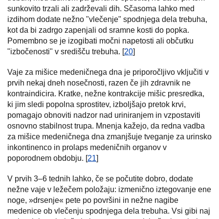
sunkovito trzali ali zadrževali dih. Sčasoma lahko med
izdihom dodate nežno "vlečenje" spodnjega dela trebuha,
kot da bi zadrgo zapenjali od sramne kosti do popka.
Pomembno se je izogibati močni napetosti ali občutku
"izbočenosti" v središču trebuha. [
20
]
Vaje za mišice medeničnega dna je priporočljivo vključiti v
prvih nekaj dneh nosečnosti, razen če jih zdravnik ne
kontraindicira. Kratke, nežne kontrakcije mišic presredka,
ki jim sledi popolna sprostitev, izboljšajo pretok krvi,
pomagajo obnoviti nadzor nad uriniranjem in vzpostaviti
osnovno stabilnost trupa. Mnenja kažejo, da redna vadba
za mišice medeničnega dna zmanjšuje tveganje za urinsko
inkontinenco in prolaps medeničnih organov v
poporodnem obdobju. [
21
]
V prvih 3–6 tednih lahko, če se počutite dobro, dodate
nežne vaje v ležečem položaju: izmenično iztegovanje ene
noge, »drsenje« pete po površini in nežne nagibe
medenice ob vlečenju spodnjega dela trebuha. Vsi gibi naj