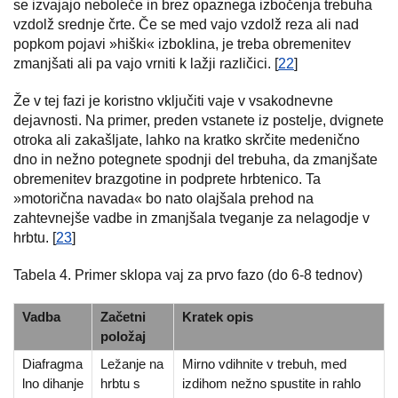
se izvajajo neboleče in brez opaznega izbočenja trebuha
vzdolž srednje črte. Če se med vajo vzdolž reza ali nad
popkom pojavi »hiški« izboklina, je treba obremenitev
zmanjšati ali pa vajo vrniti k lažji različici. [
22
]
Že v tej fazi je koristno vključiti vaje v vsakodnevne
dejavnosti. Na primer, preden vstanete iz postelje, dvignete
otroka ali zakašljate, lahko na kratko skrčite medenično
dno in nežno potegnete spodnji del trebuha, da zmanjšate
obremenitev brazgotine in podprete hrbtenico. Ta
»motorična navada« bo nato olajšala prehod na
zahtevnejše vadbe in zmanjšala tveganje za nelagodje v
hrbtu. [
23
]
Tabela 4. Primer sklopa vaj za prvo fazo (do 6-8 tednov)
Vadba
Začetni
Kratek opis
položaj
Diafragma
Ležanje na
Mirno vdihnite v trebuh, med
lno dihanje
hrbtu s
izdihom nežno spustite in rahlo