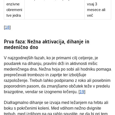
enzivne
vsaj 3
obremeni
mesece ali
tve jedra
več
[
18
]
Prva faza: Nežna aktivacija, dihanje in
medenično dno
V najzgodnejših fazah, ko je primarni cilj celjenje, je
poudarek na dihanju, pravilni drži in aktivnosti mišic
medeničnega dna. Nežna hoja po sobi ali hodniku pomaga
preprečevati trombozo in zaprtje ter izboljšuje
razpoloženje. Trebuh lahko podpiramo z roko ali posebnim
poporodnim pasom, da zmanjšamo občutek teže v predelu
brazgotine, vendar se izognemo krčenju. [
19
]
Diafragmalno dihanje se izvaja med ležanjem na hrbtu ali
boku s pokrčenimi koleni. Med vdihom nežno dvignite
trebuh, med izdihom pa ga rahlo spustite, ne da bi pri tem