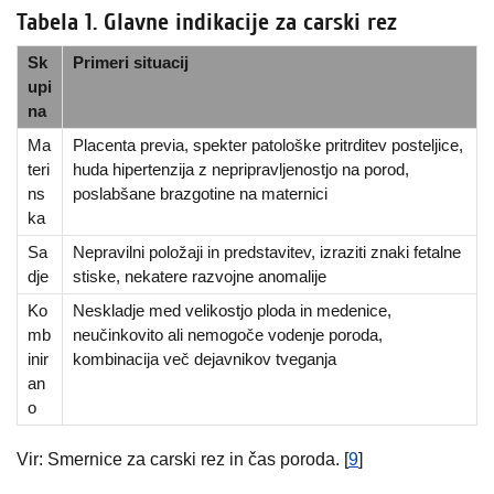
Tabela 1. Glavne indikacije za carski rez
Sk
Primeri situacij
upi
na
Ma
Placenta previa, spekter patološke pritrditev posteljice,
teri
huda hipertenzija z nepripravljenostjo na porod,
ns
poslabšane brazgotine na maternici
ka
Sa
Nepravilni položaji in predstavitev, izraziti znaki fetalne
dje
stiske, nekatere razvojne anomalije
Ko
Neskladje med velikostjo ploda in medenice,
mb
neučinkovito ali nemogoče vodenje poroda,
inir
kombinacija več dejavnikov tveganja
an
o
Vir: Smernice za carski rez in čas poroda. [
9
]