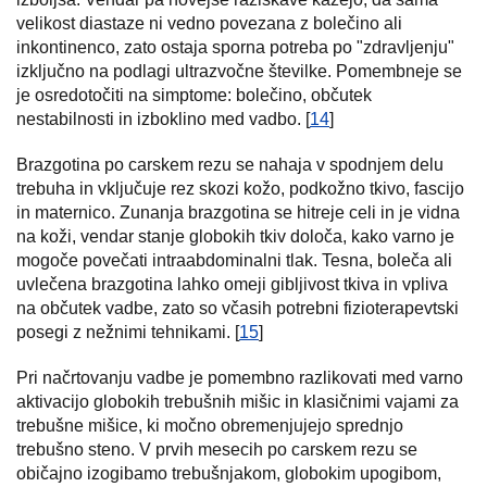
velikost diastaze ni vedno povezana z bolečino ali
inkontinenco, zato ostaja sporna potreba po "zdravljenju"
izključno na podlagi ultrazvočne številke. Pomembneje se
je osredotočiti na simptome: bolečino, občutek
nestabilnosti in izboklino med vadbo. [
14
]
Brazgotina po carskem rezu se nahaja v spodnjem delu
trebuha in vključuje rez skozi kožo, podkožno tkivo, fascijo
in maternico. Zunanja brazgotina se hitreje celi in je vidna
na koži, vendar stanje globokih tkiv določa, kako varno je
mogoče povečati intraabdominalni tlak. Tesna, boleča ali
uvlečena brazgotina lahko omeji gibljivost tkiva in vpliva
na občutek vadbe, zato so včasih potrebni fizioterapevtski
posegi z nežnimi tehnikami. [
15
]
Pri načrtovanju vadbe je pomembno razlikovati med varno
aktivacijo globokih trebušnih mišic in klasičnimi vajami za
trebušne mišice, ki močno obremenjujejo sprednjo
trebušno steno. V prvih mesecih po carskem rezu se
običajno izogibamo trebušnjakom, globokim upogibom,