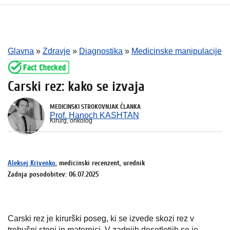
Glavna
»
Zdravje
»
Diagnostika
»
Medicinske manipulacije
Carski rez: kako se izvaja
MEDICINSKI STROKOVNJAK ČLANKA
Prof. Hanoch KASHTAN
Kirurg, onkolog
Aleksej Krivenko
, medicinski recenzent, urednik
Zadnja posodobitev: 06.07.2025
Carski rez je kirurški poseg, ki se izvede skozi rez v
trebušni steni in maternici. V zadnjih desetletjih se je