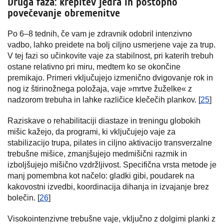
Druga faza: krepitev jedra in postopno
povečevanje obremenitve
Po 6–8 tednih, če vam je zdravnik odobril intenzivno
vadbo, lahko preidete na bolj ciljno usmerjene vaje za trup.
V tej fazi so učinkovite vaje za stabilnost, pri katerih trebuh
ostane relativno pri miru, medtem ko se okončine
premikajo. Primeri vključujejo izmenično dvigovanje rok in
nog iz štirinožnega položaja, vaje »mrtve žuželke« z
nadzorom trebuha in lahke različice klečečih plankov. [
25
]
Raziskave o rehabilitaciji diastaze in treningu globokih
mišic kažejo, da programi, ki vključujejo vaje za
stabilizacijo trupa, pilates in ciljno aktivacijo transverzalne
trebušne mišice, zmanjšujejo medmišični razmik in
izboljšujejo mišično vzdržljivost. Specifična vrsta metode je
manj pomembna kot načelo: gladki gibi, poudarek na
kakovostni izvedbi, koordinacija dihanja in izvajanje brez
bolečin. [
26
]
Visokointenzivne trebušne vaje, vključno z dolgimi planki z