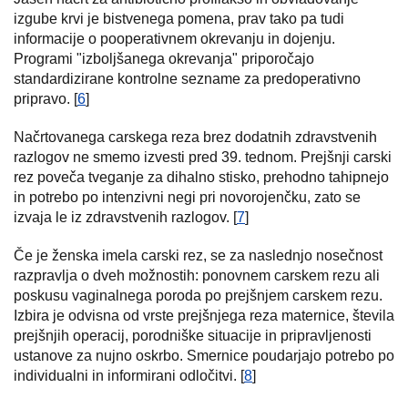
izgube krvi je bistvenega pomena, prav tako pa tudi
informacije o pooperativnem okrevanju in dojenju.
Programi "izboljšanega okrevanja" priporočajo
standardizirane kontrolne sezname za predoperativno
pripravo. [
6
]
Načrtovanega carskega reza brez dodatnih zdravstvenih
razlogov ne smemo izvesti pred 39. tednom. Prejšnji carski
rez poveča tveganje za dihalno stisko, prehodno tahipnejo
in potrebo po intenzivni negi pri novorojenčku, zato se
izvaja le iz zdravstvenih razlogov. [
7
]
Če je ženska imela carski rez, se za naslednjo nosečnost
razpravlja o dveh možnostih: ponovnem carskem rezu ali
poskusu vaginalnega poroda po prejšnjem carskem rezu.
Izbira je odvisna od vrste prejšnjega reza maternice, števila
prejšnjih operacij, porodniške situacije in pripravljenosti
ustanove za nujno oskrbo. Smernice poudarjajo potrebo po
individualni in informirani odločitvi. [
8
]