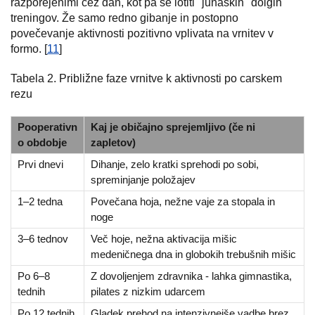
razporejenimi čez dan, kot pa se lotiti "junaških" dolgih
treningov. Že samo redno gibanje in postopno
povečevanje aktivnosti pozitivno vplivata na vrnitev v
formo. [
11
]
Tabela 2. Približne faze vrnitve k aktivnosti po carskem
rezu
Pooperativn
Kaj je običajno sprejemljivo (če ni
o obdobje
zapletov)
Prvi dnevi
Dihanje, zelo kratki sprehodi po sobi,
spreminjanje položajev
1–2 tedna
Povečana hoja, nežne vaje za stopala in
noge
3–6 tednov
Več hoje, nežna aktivacija mišic
medeničnega dna in globokih trebušnih mišic
Po 6–8
Z dovoljenjem zdravnika - lahka gimnastika,
tednih
pilates z nizkim udarcem
Po 12 tednih
Gladek prehod na intenzivnejše vadbe brez