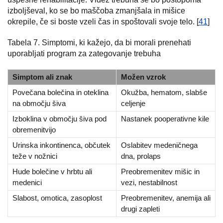
izboljševal, ko se bo maščoba zmanjšala in mišice
okrepile, če si boste vzeli čas in spoštovali svoje telo. [
41
]
Tabela 7. Simptomi, ki kažejo, da bi morali prenehati
uporabljati program za zategovanje trebuha
Simptom ali znak
Možen vzrok
Povečana bolečina in oteklina
Okužba, hematom, slabše
na območju šiva
celjenje
Izboklina v območju šiva pod
Nastanek pooperativne kile
obremenitvijo
Urinska inkontinenca, občutek
Oslabitev medeničnega
teže v nožnici
dna, prolaps
Hude bolečine v hrbtu ali
Preobremenitev mišic in
medenici
vezi, nestabilnost
Slabost, omotica, zasoplost
Preobremenitev, anemija ali
drugi zapleti