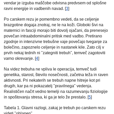
vendar je izguba maščobe odvisna predvsem od splošne
ravni energije in vadbenih navad. [
3
]
Po carskem rezu je pomembno vedeti, da se celjenje
brazgotine dogaja znotraj, ne le na koži. Globoki šivi na
maternici in fasciji morajo biti dovolj ojačani, da prenesejo
povečan intraabdominalni pritisk med vadbo. Pretirano
zgodnje in intenzivne trebušne vaje povečajo tveganje za
bolečino, zapoznelo celjenje in nastanek kile. Zato cilj v
prvih nekaj tednih ni "zategniti trebuh", temveč zagotoviti
varno okrevanje. [
4
]
Na videz trebuha ne vpliva le operacija, temveč tudi
genetika, starost, število nosečnosti, začetna teža in raven
aktivnosti. Pri nekaterih se trebuh napne hitreje kot pri
drugih, kar pa ni pokazatelj "pravilnega" vedenja.
Realističen načrt vedno temelji na razumevanju fiziologije
in spoštovanju stresa, ki ga je telo že prestalo. [
5
]
Tabela 1. Glavni razlogi, zakaj je trebuh po carskem rezu
videti "ohlapen"