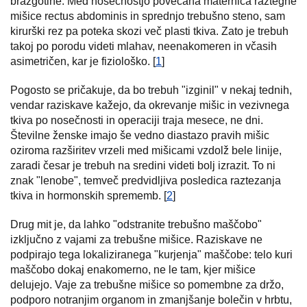
brazgotine. Med nosečnostjo povečana maternica raztegne
mišice rectus abdominis in sprednjo trebušno steno, sam
kirurški rez pa poteka skozi več plasti tkiva. Zato je trebuh
takoj po porodu videti mlahav, neenakomeren in včasih
asimetričen, kar je fiziološko. [
1
]
Pogosto se pričakuje, da bo trebuh "izginil" v nekaj tednih,
vendar raziskave kažejo, da okrevanje mišic in vezivnega
tkiva po nosečnosti in operaciji traja mesece, ne dni.
Številne ženske imajo še vedno diastazo pravih mišic
oziroma razširitev vrzeli med mišicami vzdolž bele linije,
zaradi česar je trebuh na sredini videti bolj izrazit. To ni
znak "lenobe", temveč predvidljiva posledica raztezanja
tkiva in hormonskih sprememb. [
2
]
Drug mit je, da lahko "odstranite trebušno maščobo"
izključno z vajami za trebušne mišice. Raziskave ne
podpirajo tega lokaliziranega "kurjenja" maščobe: telo kuri
maščobo dokaj enakomerno, ne le tam, kjer mišice
delujejo. Vaje za trebušne mišice so pomembne za držo,
podporo notranjim organom in zmanjšanje bolečin v hrbtu,