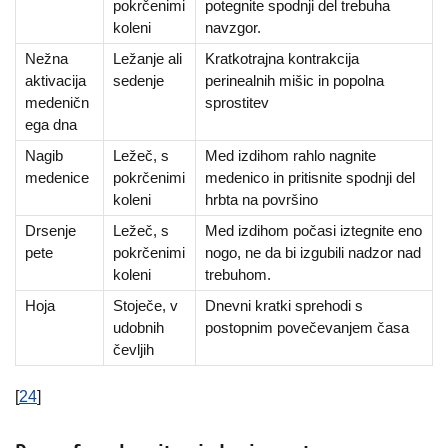
pokrčenimi
potegnite spodnji del trebuha
koleni
navzgor.
Nežna
Ležanje ali
Kratkotrajna kontrakcija
aktivacija
sedenje
perinealnih mišic in popolna
medeničn
sprostitev
ega dna
Nagib
Ležeč, s
Med izdihom rahlo nagnite
medenice
pokrčenimi
medenico in pritisnite spodnji del
koleni
hrbta na površino
Drsenje
Ležeč, s
Med izdihom počasi iztegnite eno
pete
pokrčenimi
nogo, ne da bi izgubili nadzor nad
koleni
trebuhom.
Hoja
Stoječe, v
Dnevni kratki sprehodi s
udobnih
postopnim povečevanjem časa
čevljih
[
24
]