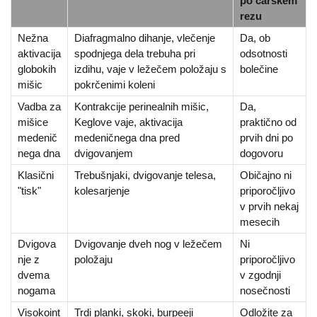
po carskem
rezu
Nežna
Diafragmalno dihanje, vlečenje
Da, ob
aktivacija
spodnjega dela trebuha pri
odsotnosti
globokih
izdihu, vaje v ležečem položaju s
bolečine
mišic
pokrčenimi koleni
Vadba za
Kontrakcije perinealnih mišic,
Da,
mišice
Keglove vaje, aktivacija
praktično od
medenič
medeničnega dna pred
prvih dni po
nega dna
dvigovanjem
dogovoru
Klasični
Trebušnjaki, dvigovanje telesa,
Običajno ni
"tisk"
kolesarjenje
priporočljivo
v prvih nekaj
mesecih
Dvigova
Dvigovanje dveh nog v ležečem
Ni
nje z
položaju
priporočljivo
dvema
v zgodnji
nogama
nosečnosti
Visokoint
Trdi planki, skoki, burpeeji
Odložite za