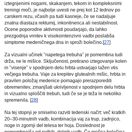
iztegnjenimi nogami, skakanjem, tekom in kompleksnimi
treningi moči, je najbolje uvesti ne prej kot 12 tednov po
carskem rezu, včasih pa tudi kasneje, če se nadaljuje
znatna diastaza rektumij, inkontinenca ali nestabilnost.
Ocene poporodne aktivnosti poudarjajo, da lahko
prezgodnja vrnitev k visokointenzivni vadbi poslabša
simptome medeničnega dna in sproži bolečino.[
27
]
Za vizualni učinek "napetega trebuha" je pomembna tudi
drža, ne le mišice. Sključenost, pretirano iztegovanje kolen
in "visenje" v spodnjem delu hrbta ustvarjajo lažen vtis
večjega trebuha. Vaje za krepitev glutealnih mišic, hrbta in
pravilen položaj medenice pomagajo prerazporediti
obremenitev, zmanjšati ukrivljenost v spodnjem delu hrbta
in vizualno sploščiti trebuh, tudi če se je teža le nekoliko
spremenila. [
28
]
Na tej stopnji je smiselno razviti tedenski načrt: več kratkih
20–30-minutnih vadb, kombinacija vaj za trup, zadnjico,
noge in zgornji del telesa ter hoja. Doslednost je
pomembnejša od redkih, dolgih vadb. Če močna bolečina