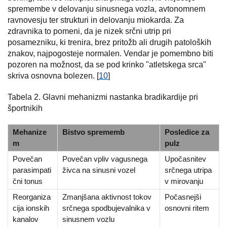
spremembe v delovanju sinusnega vozla, avtonomnem
ravnovesju ter strukturi in delovanju miokarda. Za
zdravnika to pomeni, da je nizek srčni utrip pri
posamezniku, ki trenira, brez pritožb ali drugih patoloških
znakov, najpogosteje normalen. Vendar je pomembno biti
pozoren na možnost, da se pod krinko "atletskega srca"
skriva osnovna bolezen. [
10
]
Tabela 2. Glavni mehanizmi nastanka bradikardije pri
športnikih
Mehanize
Bistvo sprememb
Posledice za
m
pulz
Povečan
Povečan vpliv vagusnega
Upočasnitev
parasimpati
živca na sinusni vozel
srčnega utripa
čni tonus
v mirovanju
Reorganiza
Zmanjšana aktivnost tokov
Počasnejši
cija ionskih
srčnega spodbujevalnika v
osnovni ritem
kanalov
sinusnem vozlu