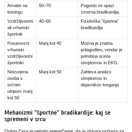
Amater na
50–70
Pogosto se opazi
treningu
zmerna bradikardija.
Vzdržljivostni
40–60
Fiziološka "športna"
ali vrhunski
bradikardija
športnik
Posamezni
Manj kot 40
Možna je znatna
vrhunski
prilagoditev, vendar je
vzdržljivostni
potrebna ocena
športniki
simptomov in EKG.
Neizurjena
Manj kot 50
Zahteva analizo
oseba s
simptomov in
srčnim
dejavnikov tveganja
utripom manj
kot 50
Mehanizmi "športne" bradikardije: kaj se
spremeni v srcu
Dolgo časa je veljalo prepričanje, da je glavna razlaga za