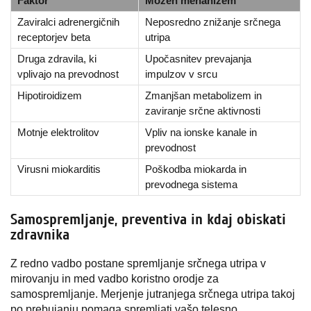
Faktor
Možen mehanizem
Zaviralci adrenergičnih
Neposredno znižanje srčnega
receptorjev beta
utripa
Druga zdravila, ki
Upočasnitev prevajanja
vplivajo na prevodnost
impulzov v srcu
Hipotiroidizem
Zmanjšan metabolizem in
zaviranje srčne aktivnosti
Motnje elektrolitov
Vpliv na ionske kanale in
prevodnost
Virusni miokarditis
Poškodba miokarda in
prevodnega sistema
Samospremljanje, preventiva in kdaj obiskati
zdravnika
Z redno vadbo postane spremljanje srčnega utripa v
mirovanju in med vadbo koristno orodje za
samospremljanje. Merjenje jutranjega srčnega utripa takoj
po prebujanju pomaga spremljati vašo telesno