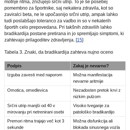
motnje ritma, znižujejo srčni utrip. To je še posebej
pomembno za športnike, saj nekatera zdravila, kot so
zaviralci beta, ne le upočasnijo srčni utrip, ampak lahko
tudi poslabšajo toleranco za vadbo in so v nekaterih
športih celo prepovedana. Pri takšnih zdravilih lahko
bradikardija postane pretirana in jo spremljajo simptomi, ki
zahtevajo prilagoditev zdravljenja. [
15
]
Tabela 3. Znaki, da bradikardija zahteva nujno oceno
Podpis
Zakaj je nevarno?
Izguba zavesti med naporom
Možna manifestacija
nevarne aritmije
Omotica, omedlevica
Nezadosten pretok krvi z
nizkim pulzom
Srčni utrip manjši od 40 v
Visoko tveganje za
mirovanju pri netrenirani osebi
patološko bradikardijo
Premori ritma trajajo več kot 3
Možna disfunkcija ali
sekunde
blokada sinusnega vozla