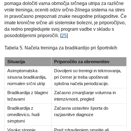
pomaga določiti varna območja srčnega utripa za različne
vrste treninga, oceniti odziv srčno-žilnega sistema na stres
in pravočasno prepoznati znake neugodne prilagoditve. Če
imate kronične srčne ali sistemske bolezni, je priporočljivo,
da redno pregledujete svoj program vadbe v skladu s
posodobljenimi priporočili. [
25
]
Tabela 5. Načela treninga za bradikardijo pri športnikih
Situacija
Priporočilo za obremenitev
Asimptomatska
Dovoljeni so treningi in tekmovanja,
sinusna bradikardija,
pri čemer je treba upoštevati
normalen srčni utrip
splošna načela periodizacije.
Bradikardija z blagimi
Začasno zmanjšanje volumna in
težavami
intenzivnosti, pregled
Bradikardija z
Začasna ustavitev športa do
omedlevico, hudi
razjasnitve diagnoze
simptomi
Visoke stopnje
Pred zdravljenjem omejite ali