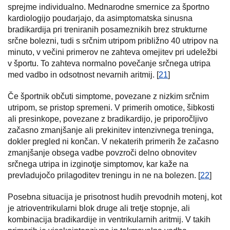
sprejme individualno. Mednarodne smernice za športno
kardiologijo poudarjajo, da asimptomatska sinusna
bradikardija pri treniranih posameznikih brez strukturne
srčne bolezni, tudi s srčnim utripom približno 40 utripov na
minuto, v večini primerov ne zahteva omejitev pri udeležbi
v športu. To zahteva normalno povečanje srčnega utripa
med vadbo in odsotnost nevarnih aritmij. [
21
]
Če športnik občuti simptome, povezane z nizkim srčnim
utripom, se pristop spremeni. V primerih omotice, šibkosti
ali presinkope, povezane z bradikardijo, je priporočljivo
začasno zmanjšanje ali prekinitev intenzivnega treninga,
dokler pregled ni končan. V nekaterih primerih že začasno
zmanjšanje obsega vadbe povzroči delno obnovitev
srčnega utripa in izginotje simptomov, kar kaže na
prevladujočo prilagoditev treningu in ne na bolezen. [
22
]
Posebna situacija je prisotnost hudih prevodnih motenj, kot
je atrioventrikularni blok druge ali tretje stopnje, ali
kombinacija bradikardije in ventrikularnih aritmij. V takih