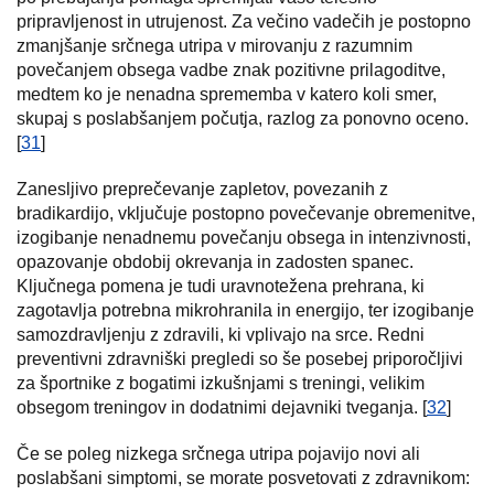
pripravljenost in utrujenost. Za večino vadečih je postopno
zmanjšanje srčnega utripa v mirovanju z razumnim
povečanjem obsega vadbe znak pozitivne prilagoditve,
medtem ko je nenadna sprememba v katero koli smer,
skupaj s poslabšanjem počutja, razlog za ponovno oceno.
[
31
]
Zanesljivo preprečevanje zapletov, povezanih z
bradikardijo, vključuje postopno povečevanje obremenitve,
izogibanje nenadnemu povečanju obsega in intenzivnosti,
opazovanje obdobij okrevanja in zadosten spanec.
Ključnega pomena je tudi uravnotežena prehrana, ki
zagotavlja potrebna mikrohranila in energijo, ter izogibanje
samozdravljenju z zdravili, ki vplivajo na srce. Redni
preventivni zdravniški pregledi so še posebej priporočljivi
za športnike z bogatimi izkušnjami s treningi, velikim
obsegom treningov in dodatnimi dejavniki tveganja. [
32
]
Če se poleg nizkega srčnega utripa pojavijo novi ali
poslabšani simptomi, se morate posvetovati z zdravnikom: