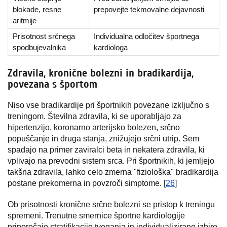
blokade, resne
prepovejte tekmovalne dejavnosti
aritmije
Prisotnost srčnega
Individualna odločitev športnega
spodbujevalnika
kardiologa
Zdravila, kronične bolezni in bradikardija,
povezana s športom
Niso vse bradikardije pri športnikih povezane izključno s
treningom. Številna zdravila, ki se uporabljajo za
hipertenzijo, koronarno arterijsko bolezen, srčno
popuščanje in druga stanja, znižujejo srčni utrip. Sem
spadajo na primer zaviralci beta in nekatera zdravila, ki
vplivajo na prevodni sistem srca. Pri športnikih, ki jemljejo
takšna zdravila, lahko celo zmerna "fiziološka" bradikardija
postane prekomerna in povzroči simptome. [
26
]
Ob prisotnosti kronične srčne bolezni se pristop k treningu
spremeni. Trenutne smernice športne kardiologije
priporočajo stratifikacijo tveganja in individualizirano izbiro