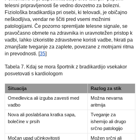
telesni pripravljenosti še vedno dovzetno za bolezni.
Fiziološka bradikardija pri osebi, ki telovadi, je običajno
neškodljiva, vendar ne ščiti pred vsemi možnimi
patologijami. Če pozorno spremljate telesne signale, se
pravočasno obrnete na zdravnika in uravnotežen pristop k
vadbi, lahko izkoristite zdravstvene koristi vadbe, hkrati pa
zmanjšate tveganje za zaplete, povezane z motnjami ritma
in prevodnosti. [
35
]
Tabela 7. Kdaj se mora športnik z bradikardijo vsekakor
posvetovati s kardiologom
Situacija
Razlog za stik
Omedlevica ali izguba zavesti med
Možna nevarna
vadbo
aritmija
Nova ali poslabšana kratka sapa,
Tveganje za
bolečine v prsih
ishemijo ali drugo
srčno patologijo
Močan upad učinkovitosti
Možen srčni ali