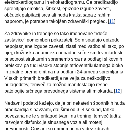
elektrokardiogramu in ehokardiogramu. Če bradikardijo
spremljajo omotica, šibkost, epizode izgube zavesti,
občutek palpitacij srca ali huda kratka sapa z rahlim
naporom, je potreben takojšen zdravniški pregled. [
11
]
Za zdravnike in trenerje so tako imenovane "rdeče
zastavice" pomemben pokazatelj. Sem spadajo epizode
nepojasnjene izgube zavesti, zlasti med vadbo ali takoj po
njej, družinska anamneza nenadne srčne smrti v mladosti,
prisotnost strukturnih sprememb srca na podlagi slikovnih
preiskav, pa tudi visoke stopnje atrioventrikularnega bloka
in znatne premore ritma na podlagi 24-urnega spremljanja.
V takih primerih bradikardija ne velja za neškodljivo
prilagoditev, temveč za možno manifestacijo resne
patologije srčnega prevodnega sistema ali miokarda. [
12
]
Nedavni podatki kažejo, da je pri nekaterih športnikih huda
bradikardija s pavzami, daljšimi od 3–4 sekund, lahko
povezana ne le s prilagoditvami na trening, temveč tudi z
razvojem disfunkcije sinusnega vozla ali motenj
prevodnosti. Opisani so primeri pri na videz zdravih