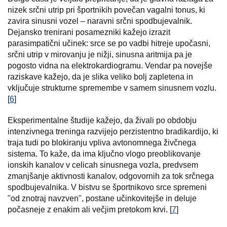
nizek srčni utrip pri športnikih povečan vagalni tonus, ki
zavira sinusni vozel – naravni srčni spodbujevalnik.
Dejansko trenirani posamezniki kažejo izrazit
parasimpatični učinek: srce se po vadbi hitreje upočasni,
srčni utrip v mirovanju je nižji, sinusna aritmija pa je
pogosto vidna na elektrokardiogramu. Vendar pa novejše
raziskave kažejo, da je slika veliko bolj zapletena in
vključuje strukturne spremembe v samem sinusnem vozlu.
[
6
]
Eksperimentalne študije kažejo, da živali po obdobju
intenzivnega treninga razvijejo perzistentno bradikardijo, ki
traja tudi po blokiranju vpliva avtonomnega živčnega
sistema. To kaže, da ima ključno vlogo preoblikovanje
ionskih kanalov v celicah sinusnega vozla, predvsem
zmanjšanje aktivnosti kanalov, odgovornih za tok srčnega
spodbujevalnika. V bistvu se športnikovo srce spremeni
"od znotraj navzven", postane učinkovitejše in deluje
počasneje z enakim ali večjim pretokom krvi. [
7
]