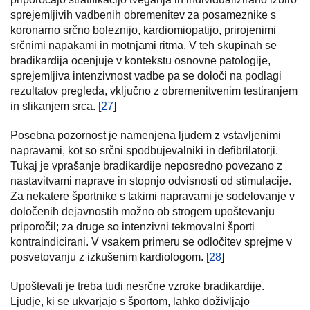
sprejemljivih vadbenih obremenitev za posameznike s
koronarno srčno boleznijo, kardiomiopatijo, prirojenimi
srčnimi napakami in motnjami ritma. V teh skupinah se
bradikardija ocenjuje v kontekstu osnovne patologije,
sprejemljiva intenzivnost vadbe pa se določi na podlagi
rezultatov pregleda, vključno z obremenitvenim testiranjem
in slikanjem srca. [
27
]
Posebna pozornost je namenjena ljudem z vstavljenimi
napravami, kot so srčni spodbujevalniki in defibrilatorji.
Tukaj je vprašanje bradikardije neposredno povezano z
nastavitvami naprave in stopnjo odvisnosti od stimulacije.
Za nekatere športnike s takimi napravami je sodelovanje v
določenih dejavnostih možno ob strogem upoštevanju
priporočil; za druge so intenzivni tekmovalni športi
kontraindicirani. V vsakem primeru se odločitev sprejme v
posvetovanju z izkušenim kardiologom. [
28
]
Upoštevati je treba tudi nesrčne vzroke bradikardije.
Ljudje, ki se ukvarjajo s športom, lahko doživljajo