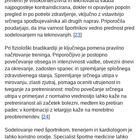
primerih je visokointenzivna in tekmovalna vadba
najpogosteje kontraindicirana, dokler ni opravljen popoln
pregled in po potrebi zdravljenje, vključno z vstavitvijo
srčnega spodbujevalnika ali drugih naprav. Priporočila
poudarjajo, da ima varnost športnikov vedno prednost pred
sodelovanjem na tekmovanjih. [
23
]
Pri fiziološki bradikardiji je ključnega pomena pravilno
načrtovanje treninga. Priporočljivo je postopno
povečevanje obsega in intenzivnosti vadbe, obvezni dnevi
za okrevanje, zadosten spanec in spremljanje splošnega
zdravstvenega stanja. Spremljanje srčnega utripa v
mirovanju, zlasti zjutraj, pomaga oceniti utrujenost in
tveganje za pretreniranost: močno povečanje srčnega
utripa v primerjavi z normalno vrednostjo lahko kaže na
pretreniranost ali začetek bolezni, medtem ko pretiran
padec v kombinaciji z letargijo kaže na morebitno
preobremenitev. [
24
]
Sodelovanje med športnikom, trenerjem in kardiologom je
lahko koristno orodje. Specialist športne medicine lahko