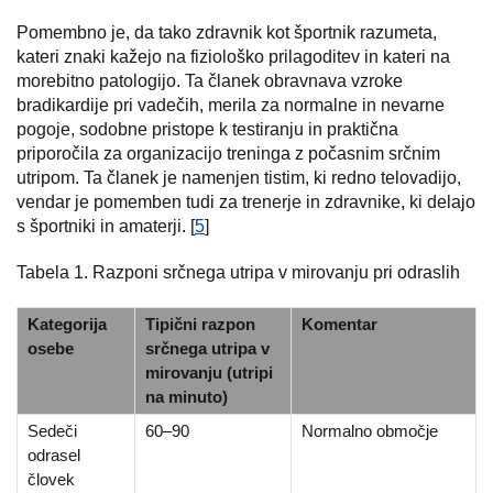
Pomembno je, da tako zdravnik kot športnik razumeta,
kateri znaki kažejo na fiziološko prilagoditev in kateri na
morebitno patologijo. Ta članek obravnava vzroke
bradikardije pri vadečih, merila za normalne in nevarne
pogoje, sodobne pristope k testiranju in praktična
priporočila za organizacijo treninga z počasnim srčnim
utripom. Ta članek je namenjen tistim, ki redno telovadijo,
vendar je pomemben tudi za trenerje in zdravnike, ki delajo
s športniki in amaterji. [
5
]
Tabela 1. Razponi srčnega utripa v mirovanju pri odraslih
Kategorija
Tipični razpon
Komentar
osebe
srčnega utripa v
mirovanju (utripi
na minuto)
Sedeči
60–90
Normalno območje
odrasel
človek