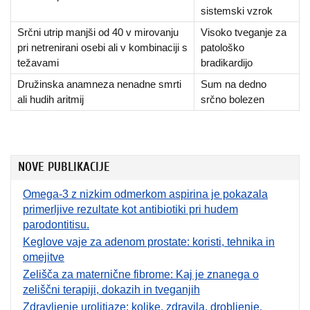
sistemski vzrok
Srčni utrip manjši od 40 v mirovanju
Visoko tveganje za
pri netrenirani osebi ali v kombinaciji s
patološko
težavami
bradikardijo
Družinska anamneza nenadne smrti
Sum na dedno
ali hudih aritmij
srčno bolezen
NOVE PUBLIKACIJE
Omega-3 z nizkim odmerkom aspirina je pokazala
primerljive rezultate kot antibiotiki pri hudem
parodontitisu.
Keglove vaje za adenom prostate: koristi, tehnika in
omejitve
Zelišča za maternične fibrome: Kaj je znanega o
zeliščni terapiji, dokazih in tveganjih
Zdravljenje urolitiaze: kolike, zdravila, drobljenje,