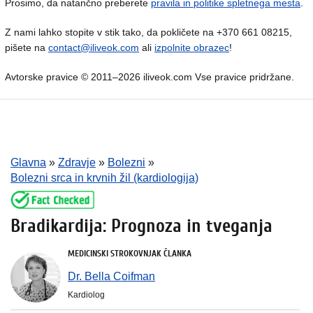
Prosimo, da natančno preberete
pravila in politike spletnega mesta
.
Z nami lahko stopite v stik tako, da pokličete na +370 661 08215,
pišete na
contact@iliveok.com
ali
izpolnite obrazec
!
Avtorske pravice © 2011–2026 iliveok.com Vse pravice pridržane.
Glavna
»
Zdravje
»
Bolezni
»
Bolezni srca in krvnih žil (kardiologija)
Bradikardija: Prognoza in tveganja
MEDICINSKI STROKOVNJAK ČLANKA
Dr. Bella Coifman
Kardiolog