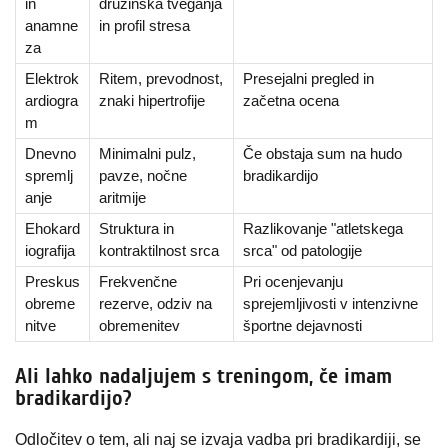
in
družinska tveganja
anamne
in profil stresa
za
Elektrok
Ritem, prevodnost,
Presejalni pregled in
ardiogra
znaki hipertrofije
začetna ocena
m
Dnevno
Minimalni pulz,
Če obstaja sum na hudo
spremlj
pavze, nočne
bradikardijo
anje
aritmije
Ehokard
Struktura in
Razlikovanje "atletskega
iografija
kontraktilnost srca
srca" od patologije
Preskus
Frekvenčne
Pri ocenjevanju
obreme
rezerve, odziv na
sprejemljivosti v intenzivne
nitve
obremenitev
športne dejavnosti
Ali lahko nadaljujem s treningom, če imam
bradikardijo?
Odločitev o tem, ali naj se izvaja vadba pri bradikardiji, se