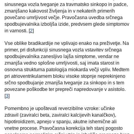
sinusnega vozla tveganje za travmatsko sinkopo in padce,
zmanjšano kakovost življenja in v nekaterih primerih
povečano umrljivost večje. Pravočasna uvedba srčnega
spodbujevalnika izboljša izide, predvsem glede simptomov
in varnosti. [
2
]
Vse oblike bradikardije ne vplivajo enako na preživetje. Na
primer, pri disfunkciji sinusnega vozla vstavitev srčnega
spodbujevalnika zanesljivo lajša simptome, vendar ne
zmanjša vedno splošne umrljivosti, saj imata starost in
osnovna strukturna patologija miokarda večji vpliv. Medtem
pri atrioventrikularnem bloku visoke stopnje neprekinjeno
srčno spodbujanje zmanjša tveganje za sinkopo in s tem
povezane poškodbe ter prepreči napredovanje v asistolo.
[
3
]
Pomembno je upoštevati reverzibilne vzroke: učinke
zdravil (zaviralci beta, zaviralci kalcijevih kanalčkov),
hipotiroidizem, apnejo v spanju, akutne ishemične ali
vnetne procese. Pravočasna korekcija teh stanj pogosto