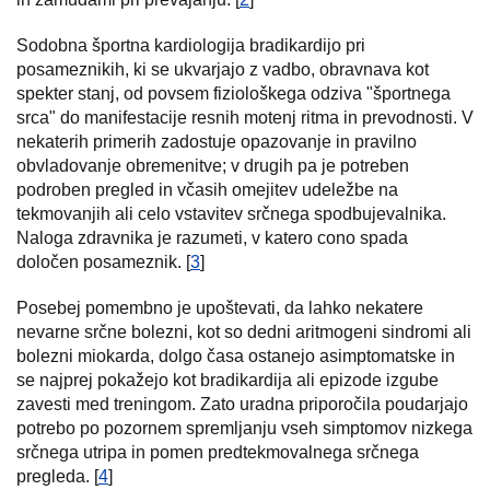
Sodobna športna kardiologija bradikardijo pri
posameznikih, ki se ukvarjajo z vadbo, obravnava kot
spekter stanj, od povsem fiziološkega odziva "športnega
srca" do manifestacije resnih motenj ritma in prevodnosti. V
nekaterih primerih zadostuje opazovanje in pravilno
obvladovanje obremenitve; v drugih pa je potreben
podroben pregled in včasih omejitev udeležbe na
tekmovanjih ali celo vstavitev srčnega spodbujevalnika.
Naloga zdravnika je razumeti, v katero cono spada
določen posameznik. [
3
]
Posebej pomembno je upoštevati, da lahko nekatere
nevarne srčne bolezni, kot so dedni aritmogeni sindromi ali
bolezni miokarda, dolgo časa ostanejo asimptomatske in
se najprej pokažejo kot bradikardija ali epizode izgube
zavesti med treningom. Zato uradna priporočila poudarjajo
potrebo po pozornem spremljanju vseh simptomov nizkega
srčnega utripa in pomen predtekmovalnega srčnega
pregleda. [
4
]