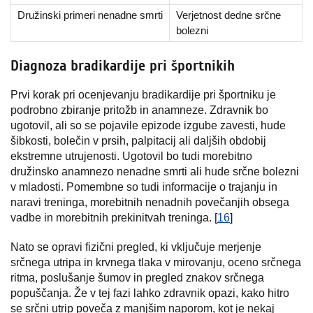
Družinski primeri nenadne smrti
Verjetnost dedne srčne
bolezni
Diagnoza bradikardije pri športnikih
Prvi korak pri ocenjevanju bradikardije pri športniku je
podrobno zbiranje pritožb in anamneze. Zdravnik bo
ugotovil, ali so se pojavile epizode izgube zavesti, hude
šibkosti, bolečin v prsih, palpitacij ali daljših obdobij
ekstremne utrujenosti. Ugotovil bo tudi morebitno
družinsko anamnezo nenadne smrti ali hude srčne bolezni
v mladosti. Pomembne so tudi informacije o trajanju in
naravi treninga, morebitnih nenadnih povečanjih obsega
vadbe in morebitnih prekinitvah treninga. [
16
]
Nato se opravi fizični pregled, ki vključuje merjenje
srčnega utripa in krvnega tlaka v mirovanju, oceno srčnega
ritma, poslušanje šumov in pregled znakov srčnega
popuščanja. Že v tej fazi lahko zdravnik opazi, kako hitro
se srčni utrip poveča z manjšim naporom, kot je nekaj