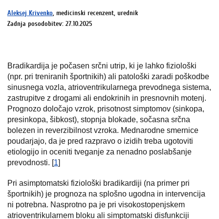
Aleksej Krivenko
, medicinski recenzent, urednik
Zadnja posodobitev: 27.10.2025
Bradikardija je počasen srčni utrip, ki je lahko fiziološki
(npr. pri treniranih športnikih) ali patološki zaradi poškodbe
sinusnega vozla, atrioventrikularnega prevodnega sistema,
zastrupitve z drogami ali endokrinih in presnovnih motenj.
Prognozo določajo vzrok, prisotnost simptomov (sinkopa,
presinkopa, šibkost), stopnja blokade, sočasna srčna
bolezen in reverzibilnost vzroka. Mednarodne smernice
poudarjajo, da je pred razpravo o izidih treba ugotoviti
etiologijo in oceniti tveganje za nenadno poslabšanje
prevodnosti. [
1
]
Pri asimptomatski fiziološki bradikardiji (na primer pri
športnikih) je prognoza na splošno ugodna in intervencija
ni potrebna. Nasprotno pa je pri visokostopenjskem
atrioventrikularnem bloku ali simptomatski disfunkciji