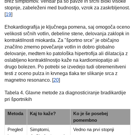
brez simptomov. Vendar pa so pavze in srčni bloki visoke
stopnje, zabeleženi med budnostjo, vzrok za zaskrbljenost.
[
19
]
Ehokardiografija je ključnega pomena, saj omogoča oceno
velikosti srčnih votlin, debeline stene, delovanja zaklopk in
kontraktilnosti miokarda. Za "športno srce" je običajno
značilno zmerno povečanje votlin in dobro globalno
delovanje, medtem ko patološka hipertrofija ali dilatacija z
oslabljeno kontraktilnostjo kaže na kardiomiopatijo ali
drugo bolezen. Po potrebi se izvedejo tudi obremenitveni
testi z oceno pulza in krvnega tlaka ter slikanje srca z
magnetno resonanco. [
20
]
Tabela 4. Glavne metode za diagnosticiranje bradikardije
pri športnikih
Metoda
Kaj to kaže?
Ko je še posebej
pomembno
Pregled
Simptomi,
Vedno na prvi stopnji