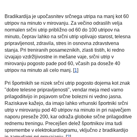
Bradikardija je upočasnitev srčnega utripa na manj kot 60
utripov na minuto v mirovanju. Za večino odraslih velja
normalen srčni utrip približno od 60 do 100 utripov na
minuto, čeprav lahko na srčni utrip vplivajo starost, telesna
pripravljenost, zdravila, stres in osnovna zdravstvena
stanja. Pri treniranih posameznikih, zlasti tistih, ki redno
izvajajo vzdržljivostne in mešane vaje, srčni utrip v
mirovanju pogosto pade pod 60, včasih pa doseže 40
utripov na minuto ali celo manj. [
1
]
Pri športnikih se nizek srčni utrip pogosto dojema kot znak
"dobre telesne pripravljenosti", vendar meja med varno
prilagoditvijo in pojavom srčne bolezni ni vedno jasna.
Raziskave kažejo, da imajo lahko vrhunski športniki srčni
utrip v mirovanju pod 40 utripov na minuto in pri največjem
naporu preseže 200, kar odraža globoke srčne prilagoditve
rednemu treningu. Precejšen delež športnikov ima tudi
spremembe v elektrokardiogramu, vključno z bradikardijo
in zamudami pri prevajanju. [
2
]