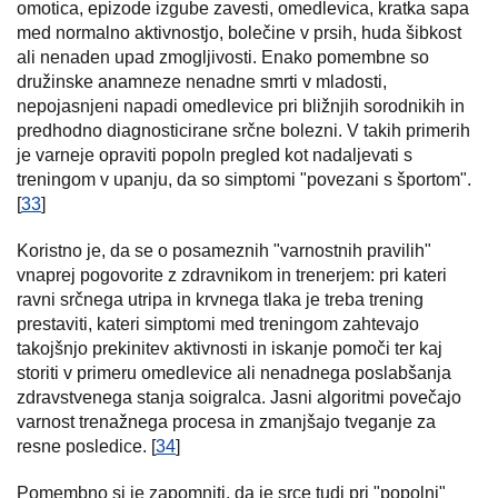
omotica, epizode izgube zavesti, omedlevica, kratka sapa
med normalno aktivnostjo, bolečine v prsih, huda šibkost
ali nenaden upad zmogljivosti. Enako pomembne so
družinske anamneze nenadne smrti v mladosti,
nepojasnjeni napadi omedlevice pri bližnjih sorodnikih in
predhodno diagnosticirane srčne bolezni. V takih primerih
je varneje opraviti popoln pregled kot nadaljevati s
treningom v upanju, da so simptomi "povezani s športom".
[
33
]
Koristno je, da se o posameznih "varnostnih pravilih"
vnaprej pogovorite z zdravnikom in trenerjem: pri kateri
ravni srčnega utripa in krvnega tlaka je treba trening
prestaviti, kateri simptomi med treningom zahtevajo
takojšnjo prekinitev aktivnosti in iskanje pomoči ter kaj
storiti v primeru omedlevice ali nenadnega poslabšanja
zdravstvenega stanja soigralca. Jasni algoritmi povečajo
varnost trenažnega procesa in zmanjšajo tveganje za
resne posledice. [
34
]
Pomembno si je zapomniti, da je srce tudi pri "popolni"