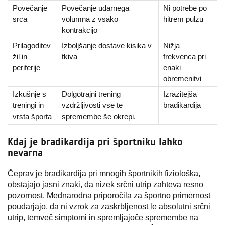
Povečanje
Povečanje udarnega
Ni potrebe po
srca
volumna z vsako
hitrem pulzu
kontrakcijo
Prilagoditev
Izboljšanje dostave kisika v
Nižja
žil in
tkiva
frekvenca pri
periferije
enaki
obremenitvi
Izkušnje s
Dolgotrajni trening
Izrazitejša
treningi in
vzdržljivosti vse te
bradikardija
vrsta športa
spremembe še okrepi.
Kdaj je bradikardija pri športniku lahko
nevarna
Čeprav je bradikardija pri mnogih športnikih fiziološka,
obstajajo jasni znaki, da nizek srčni utrip zahteva resno
pozornost. Mednarodna priporočila za športno primernost
poudarjajo, da ni vzrok za zaskrbljenost le absolutni srčni
utrip, temveč simptomi in spremljajoče spremembe na