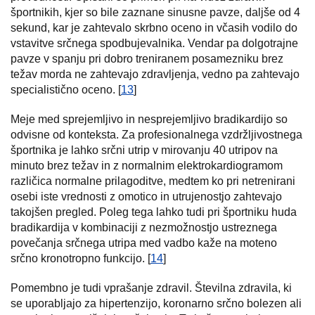
športnikih, kjer so bile zaznane sinusne pavze, daljše od 4
sekund, kar je zahtevalo skrbno oceno in včasih vodilo do
vstavitve srčnega spodbujevalnika. Vendar pa dolgotrajne
pavze v spanju pri dobro treniranem posamezniku brez
težav morda ne zahtevajo zdravljenja, vedno pa zahtevajo
specialistično oceno. [
13
]
Meje med sprejemljivo in nesprejemljivo bradikardijo so
odvisne od konteksta. Za profesionalnega vzdržljivostnega
športnika je lahko srčni utrip v mirovanju 40 utripov na
minuto brez težav in z normalnim elektrokardiogramom
različica normalne prilagoditve, medtem ko pri netrenirani
osebi iste vrednosti z omotico in utrujenostjo zahtevajo
takojšen pregled. Poleg tega lahko tudi pri športniku huda
bradikardija v kombinaciji z nezmožnostjo ustreznega
povečanja srčnega utripa med vadbo kaže na moteno
srčno kronotropno funkcijo. [
14
]
Pomembno je tudi vprašanje zdravil. Številna zdravila, ki
se uporabljajo za hipertenzijo, koronarno srčno bolezen ali