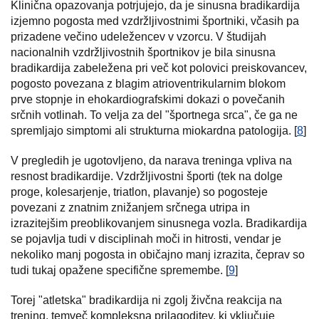
Klinična opazovanja potrjujejo, da je sinusna bradikardija
izjemno pogosta med vzdržljivostnimi športniki, včasih pa
prizadene večino udeležencev v vzorcu. V študijah
nacionalnih vzdržljivostnih športnikov je bila sinusna
bradikardija zabeležena pri več kot polovici preiskovancev,
pogosto povezana z blagim atrioventrikularnim blokom
prve stopnje in ehokardiografskimi dokazi o povečanih
srčnih votlinah. To velja za del "športnega srca", če ga ne
spremljajo simptomi ali strukturna miokardna patologija. [
8
]
V pregledih je ugotovljeno, da narava treninga vpliva na
resnost bradikardije. Vzdržljivostni športi (tek na dolge
proge, kolesarjenje, triatlon, plavanje) so pogosteje
povezani z znatnim znižanjem srčnega utripa in
izrazitejšim preoblikovanjem sinusnega vozla. Bradikardija
se pojavlja tudi v disciplinah moči in hitrosti, vendar je
nekoliko manj pogosta in običajno manj izrazita, čeprav so
tudi tukaj opažene specifične spremembe. [
9
]
Torej "atletska" bradikardija ni zgolj živčna reakcija na
trening, temveč kompleksna prilagoditev, ki vključuje