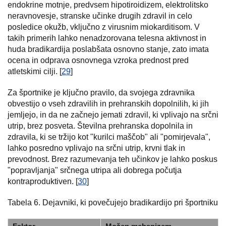
endokrine motnje, predvsem hipotiroidizem, elektrolitsko
neravnovesje, stranske učinke drugih zdravil in celo
posledice okužb, vključno z virusnim miokarditisom. V
takih primerih lahko nenadzorovana telesna aktivnost in
huda bradikardija poslabšata osnovno stanje, zato imata
ocena in odprava osnovnega vzroka prednost pred
atletskimi cilji. [
29
]
Za športnike je ključno pravilo, da svojega zdravnika
obvestijo o vseh zdravilih in prehranskih dopolnilih, ki jih
jemljejo, in da ne začnejo jemati zdravil, ki vplivajo na srčni
utrip, brez posveta. Številna prehranska dopolnila in
zdravila, ki se tržijo kot "kurilci maščob" ali "pomirjevala",
lahko posredno vplivajo na srčni utrip, krvni tlak in
prevodnost. Brez razumevanja teh učinkov je lahko poskus
"popravljanja" srčnega utripa ali dobrega počutja
kontraproduktiven. [
30
]
Tabela 6. Dejavniki, ki povečujejo bradikardijo pri športniku