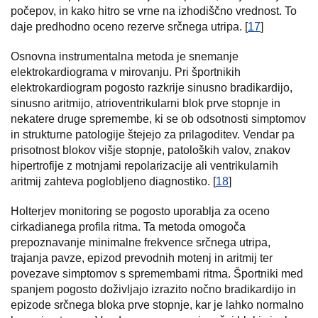
počepov, in kako hitro se vrne na izhodiščno vrednost. To
daje predhodno oceno rezerve srčnega utripa. [
17
]
Osnovna instrumentalna metoda je snemanje
elektrokardiograma v mirovanju. Pri športnikih
elektrokardiogram pogosto razkrije sinusno bradikardijo,
sinusno aritmijo, atrioventrikularni blok prve stopnje in
nekatere druge spremembe, ki se ob odsotnosti simptomov
in strukturne patologije štejejo za prilagoditev. Vendar pa
prisotnost blokov višje stopnje, patoloških valov, znakov
hipertrofije z motnjami repolarizacije ali ventrikularnih
aritmij zahteva poglobljeno diagnostiko. [
18
]
Holterjev monitoring se pogosto uporablja za oceno
cirkadianega profila ritma. Ta metoda omogoča
prepoznavanje minimalne frekvence srčnega utripa,
trajanja pavze, epizod prevodnih motenj in aritmij ter
povezave simptomov s spremembami ritma. Športniki med
spanjem pogosto doživljajo izrazito nočno bradikardijo in
epizode srčnega bloka prve stopnje, kar je lahko normalno