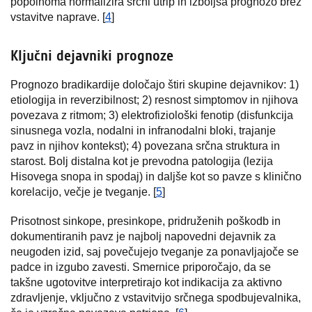
popolnoma normalizira srčni utrip in izboljša prognozo brez
vstavitve naprave. [
4
]
Ključni dejavniki prognoze
Prognozo bradikardije določajo štiri skupine dejavnikov: 1)
etiologija in reverzibilnost; 2) resnost simptomov in njihova
povezava z ritmom; 3) elektrofiziološki fenotip (disfunkcija
sinusnega vozla, nodalni in infranodalni bloki, trajanje
pavz in njihov kontekst); 4) povezana srčna struktura in
starost. Bolj distalna kot je prevodna patologija (lezija
Hisovega snopa in spodaj) in daljše kot so pavze s klinično
korelacijo, večje je tveganje. [
5
]
Prisotnost sinkope, presinkope, pridruženih poškodb in
dokumentiranih pavz je najbolj napovedni dejavnik za
neugoden izid, saj povečujejo tveganje za ponavljajoče se
padce in izgubo zavesti. Smernice priporočajo, da se
takšne ugotovitve interpretirajo kot indikacija za aktivno
zdravljenje, vključno z vstavitvijo srčnega spodbujevalnika,