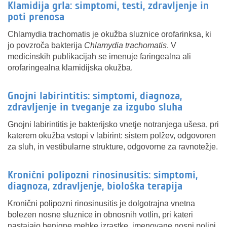
Klamidija grla: simptomi, testi, zdravljenje in
poti prenosa
Chlamydia trachomatis je okužba sluznice orofarinksa, ki
jo povzroča bakterija
Chlamydia trachomatis
. V
medicinskih publikacijah se imenuje faringealna ali
orofaringealna klamidijska okužba.
Gnojni labirintitis: simptomi, diagnoza,
zdravljenje in tveganje za izgubo sluha
Gnojni labirintitis je bakterijsko vnetje notranjega ušesa, pri
katerem okužba vstopi v labirint: sistem polžev, odgovoren
za sluh, in vestibularne strukture, odgovorne za ravnotežje.
Kronični polipozni rinosinusitis: simptomi,
diagnoza, zdravljenje, biološka terapija
Kronični polipozni rinosinusitis je dolgotrajna vnetna
bolezen nosne sluznice in obnosnih votlin, pri kateri
nastajajo benigne mehke izrastke, imenovane nosni polipi.