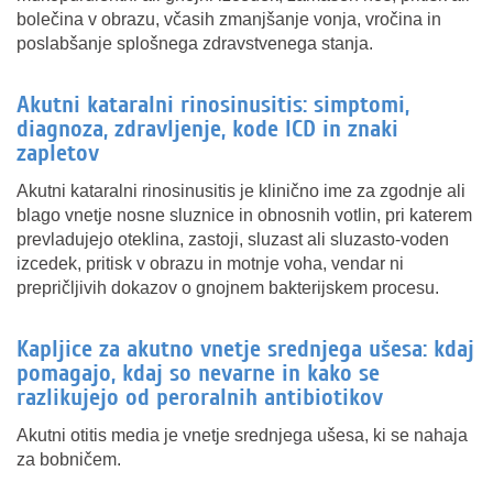
bolečina v obrazu, včasih zmanjšanje vonja, vročina in
poslabšanje splošnega zdravstvenega stanja.
Akutni kataralni rinosinusitis: simptomi,
diagnoza, zdravljenje, kode ICD in znaki
zapletov
Akutni kataralni rinosinusitis je klinično ime za zgodnje ali
blago vnetje nosne sluznice in obnosnih votlin, pri katerem
prevladujejo oteklina, zastoji, sluzast ali sluzasto-voden
izcedek, pritisk v obrazu in motnje voha, vendar ni
prepričljivih dokazov o gnojnem bakterijskem procesu.
Kapljice za akutno vnetje srednjega ušesa: kdaj
pomagajo, kdaj so nevarne in kako se
razlikujejo od peroralnih antibiotikov
Akutni otitis media je vnetje srednjega ušesa, ki se nahaja
za bobničem.