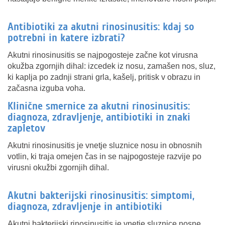
Antibiotiki za akutni rinosinusitis: kdaj so
potrebni in katere izbrati?
Akutni rinosinusitis se najpogosteje začne kot virusna
okužba zgornjih dihal: izcedek iz nosu, zamašen nos, sluz,
ki kaplja po zadnji strani grla, kašelj, pritisk v obrazu in
začasna izguba voha.
Klinične smernice za akutni rinosinusitis:
diagnoza, zdravljenje, antibiotiki in znaki
zapletov
Akutni rinosinusitis je vnetje sluznice nosu in obnosnih
votlin, ki traja omejen čas in se najpogosteje razvije po
virusni okužbi zgornjih dihal.
Akutni bakterijski rinosinusitis: simptomi,
diagnoza, zdravljenje in antibiotiki
Akutni bakterijski rinosinusitis je vnetje sluznice nosne