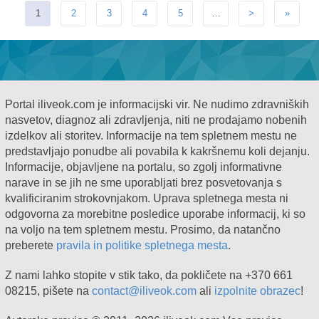
1
2
3
4
5
…
>
»
Portal iliveok.com je informacijski vir. Ne nudimo zdravniških
nasvetov, diagnoz ali zdravljenja, niti ne prodajamo nobenih
izdelkov ali storitev. Informacije na tem spletnem mestu ne
predstavljajo ponudbe ali povabila k kakršnemu koli dejanju.
Informacije, objavljene na portalu, so zgolj informativne
narave in se jih ne sme uporabljati brez posvetovanja s
kvalificiranim strokovnjakom. Uprava spletnega mesta ni
odgovorna za morebitne posledice uporabe informacij, ki so
na voljo na tem spletnem mestu. Prosimo, da natančno
preberete
pravila in politike spletnega mesta
.
Z nami lahko stopite v stik tako, da pokličete na +370 661
08215, pišete na
contact@iliveok.com
ali
izpolnite obrazec
!