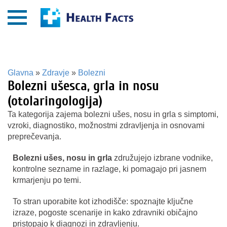
Glavna
»
Zdravje
»
Bolezni
Bolezni ušesca, grla in nosu
(otolaringologija)
Ta kategorija zajema bolezni ušes, nosu in grla s simptomi,
vzroki, diagnostiko, možnostmi zdravljenja in osnovami
preprečevanja.
Bolezni ušes, nosu in grla
združujejo izbrane vodnike,
kontrolne sezname in razlage, ki pomagajo pri jasnem
krmarjenju po temi.
To stran uporabite kot izhodišče: spoznajte ključne
izraze, pogoste scenarije in kako zdravniki običajno
pristopajo k diagnozi in zdravljenju.