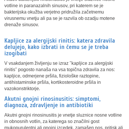
votline in paranazalnih sinusov, pri katerem se je
bakterijska okužba verjetno pridružila začetnemu
virusnemu vnetju ali pa se je razvila ob ozadju motene
drenaže sinusov.
Kapljice za alergijski rinitis: katera zdravila
delujejo, kako izbrati in čemu se je treba
izogibati
V vsakdanjem življenju se izraz "kapljice za alergijski
rinitis" pogosto nanaša na vsa topična zdravila za nos:
kapljice, odmerjene pršila, fiziološke raztopine,
antihistaminske pršila, kortikosteroidne pršila in
vazokonstriktorje.
Akutni gnojni rinosinusitis: simptomi,
diagnoza, zdravljenje in antibiotiki
Akutni gnojni rinosinusitis je vnetje sluznice nosne votline
in obnosnih votlin, za katerega so značilni gost
mukopurulentni ali gnojni izcedek, zamašen nos, pritisk ali