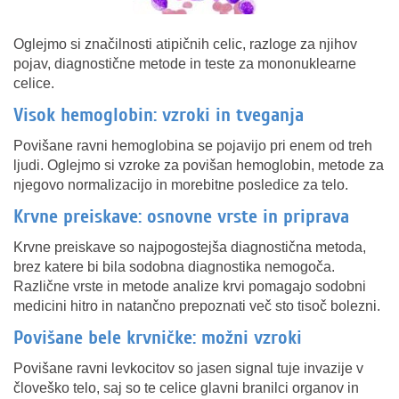
Oglejmo si značilnosti atipičnih celic, razloge za njihov
pojav, diagnostične metode in teste za mononuklearne
celice.
Visok hemoglobin: vzroki in tveganja
Povišane ravni hemoglobina se pojavijo pri enem od treh
ljudi. Oglejmo si vzroke za povišan hemoglobin, metode za
njegovo normalizacijo in morebitne posledice za telo.
Krvne preiskave: osnovne vrste in priprava
Krvne preiskave so najpogostejša diagnostična metoda,
brez katere bi bila sodobna diagnostika nemogoča.
Različne vrste in metode analize krvi pomagajo sodobni
medicini hitro in natančno prepoznati več sto tisoč bolezni.
Povišane bele krvničke: možni vzroki
Povišane ravni levkocitov so jasen signal tuje invazije v
človeško telo, saj so te celice glavni branilci organov in