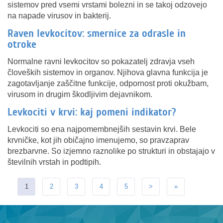
sistemov pred vsemi vrstami bolezni in se takoj odzovejo
na napade virusov in bakterij.
Raven levkocitov: smernice za odrasle in
otroke
Normalne ravni levkocitov so pokazatelj zdravja vseh
človeških sistemov in organov. Njihova glavna funkcija je
zagotavljanje zaščitne funkcije, odpornost proti okužbam,
virusom in drugim škodljivim dejavnikom.
Levkociti v krvi: kaj pomeni indikator?
Levkociti so ena najpomembnejših sestavin krvi. Bele
krvničke, kot jih običajno imenujemo, so pravzaprav
brezbarvne. So izjemno raznolike po strukturi in obstajajo v
številnih vrstah in podtipih.
1
2
3
4
5
>
»