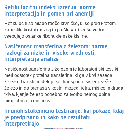
Retikulocitni indeks: izračun, norme,
interpretacija in pomen pri anemiji
Retikulociti so mlade rdeče krvničke, ki so pred kratkim
zapustile kostni mozeg in prešle v kri ter še vedno
vsebujejo ostanke ribonukleinske kisline.
Nasičenost transferina z železom: norme,
razlogi za nizke in visoke vrednosti,
interpretacija analize
Nasičenost transferina z železom je laboratorijski test, ki
meri odstotek proteina transferina, ki ga v krvi zaseda
železo. Transferin deluje kot transportni sistem: veže
železo in ga prenaša v kostni mozeg, jetra, mišice in druga
tkiva, kjer je železo potrebno za tvorbo hemoglobina,
mioglobina in encimov.
Imunohistokemično testiranje: kaj pokaže, kdaj
je predpisano in kako se rezultati
interpretirajo