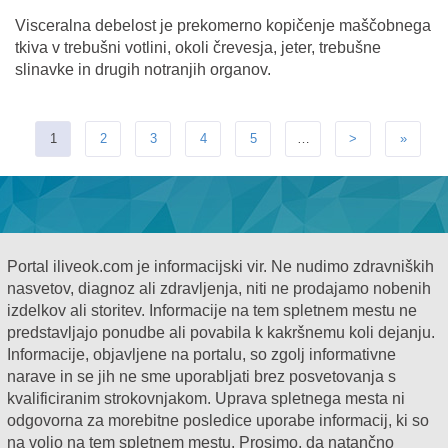
Visceralna debelost je prekomerno kopičenje maščobnega
tkiva v trebušni votlini, okoli črevesja, jeter, trebušne
slinavke in drugih notranjih organov.
1
2
3
4
5
…
>
»
Portal iliveok.com je informacijski vir. Ne nudimo zdravniških
nasvetov, diagnoz ali zdravljenja, niti ne prodajamo nobenih
izdelkov ali storitev. Informacije na tem spletnem mestu ne
predstavljajo ponudbe ali povabila k kakršnemu koli dejanju.
Informacije, objavljene na portalu, so zgolj informativne
narave in se jih ne sme uporabljati brez posvetovanja s
kvalificiranim strokovnjakom. Uprava spletnega mesta ni
odgovorna za morebitne posledice uporabe informacij, ki so
na voljo na tem spletnem mestu. Prosimo, da natančno