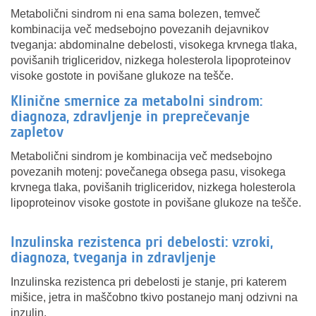
Metabolični sindrom ni ena sama bolezen, temveč
kombinacija več medsebojno povezanih dejavnikov
tveganja: abdominalne debelosti, visokega krvnega tlaka,
povišanih trigliceridov, nizkega holesterola lipoproteinov
visoke gostote in povišane glukoze na tešče.
Klinične smernice za metabolni sindrom:
diagnoza, zdravljenje in preprečevanje
zapletov
Metabolični sindrom je kombinacija več medsebojno
povezanih motenj: povečanega obsega pasu, visokega
krvnega tlaka, povišanih trigliceridov, nizkega holesterola
lipoproteinov visoke gostote in povišane glukoze na tešče.
Inzulinska rezistenca pri debelosti: vzroki,
diagnoza, tveganja in zdravljenje
Inzulinska rezistenca pri debelosti je stanje, pri katerem
mišice, jetra in maščobno tkivo postanejo manj odzivni na
inzulin.