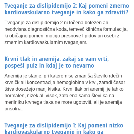
Tveganje za dislipidemijo 2: Kaj pomeni zmerno
kardiovaskularno tveganje in kako ga zdraviti?
Tveganje za dislipidemijo 2 ni ločena bolezen ali
neodvisna diagnostična koda, temveč klinična formulacija,
ki običajno pomeni motnjo presnove lipidov pri osebi z
zmernim kardiovaskularnim tveganjem.
Krvni tlak in anemija: zakaj se vam vrti,
pospeši pulz in kdaj je to nevarno
Anemija je stanje, pri katerem se zmanjša število rdečih
krvničk ali koncentracija hemoglobina v krvi, zaradi česar
tkiva dosežejo manj kisika. Krvni tlak pri anemiji je lahko
normalen, nizek ali visok, zato ena sama številka na
merilniku krvnega tlaka ne more ugotoviti, ali je anemija
prisotna.
Tveganje za dislipidemijo 1: Kaj pomeni nizko
kardiovaskularno tveganje in kako ga