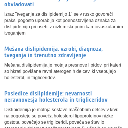
obvladovati
Izraz "tveganje za dislipidemijo 1" se v rusko govoreči
praksi pogosto uporablja kot poenostavljena oznaka za
dislipidemijo pri osebi z nizkim skupnim kardiovaskularnim
tveganjem.
Mešana dislipidemija: vzroki, diagnoza,
tveganja in trenutno zdravljenje
Mešana dislipidemija je motnja presnove lipidov, pri kateri
so hkrati povišane ravni aterogenih delcev, ki vsebujejo
holesterol, in trigliceridov.
Posledice dislipidemije: nevarnosti
neravnovesja holesterola in trigliceridov
Dislipidemija je motnja sestave maščobnih delcev v krvi:
najpogosteje se poveča holesterol lipoproteinov nizke
gostote, povečajo se trigliceridi, poveča se število