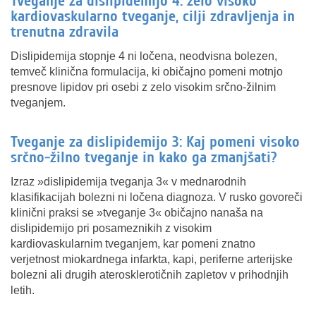
Tveganje za dislipidemijo 4: zelo visoko
kardiovaskularno tveganje, cilji zdravljenja in
trenutna zdravila
Dislipidemija stopnje 4 ni ločena, neodvisna bolezen,
temveč klinična formulacija, ki običajno pomeni motnjo
presnove lipidov pri osebi z zelo visokim srčno-žilnim
tveganjem.
Tveganje za dislipidemijo 3: Kaj pomeni visoko
srčno-žilno tveganje in kako ga zmanjšati?
Izraz »dislipidemija tveganja 3« v mednarodnih
klasifikacijah bolezni ni ločena diagnoza. V rusko govoreči
klinični praksi se »tveganje 3« običajno nanaša na
dislipidemijo pri posameznikih z visokim
kardiovaskularnim tveganjem, kar pomeni znatno
verjetnost miokardnega infarkta, kapi, periferne arterijske
bolezni ali drugih aterosklerotičnih zapletov v prihodnjih
letih.