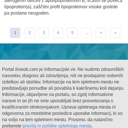
aterogenih delcev z apolipoproteinom B, včasih se poveča
lipoprotein(a), zaščitni profil lipoproteinov visoke gostote
pa postane neugoden.
1
2
3
4
5
…
>
»
Portal iliveok.com je informacijski vir. Ne nudimo zdravniških
nasvetov, diagnoz ali zdravljenja, niti ne prodajamo nobenih
izdelkov ali storitev. Informacije na tem spletnem mestu ne
predstavljajo ponudbe ali povabila k kakršnemu koli dejanju.
Informacije, objavljene na portalu, so zgolj informativne
narave in se jih ne sme uporabljati brez posvetovanja s
kvalificiranim strokovnjakom. Uprava spletnega mesta ni
odgovorna za morebitne posledice uporabe informacij, ki so
na voljo na tem spletnem mestu. Prosimo, da natančno
preberete
pravila in politike spletnega mesta
.