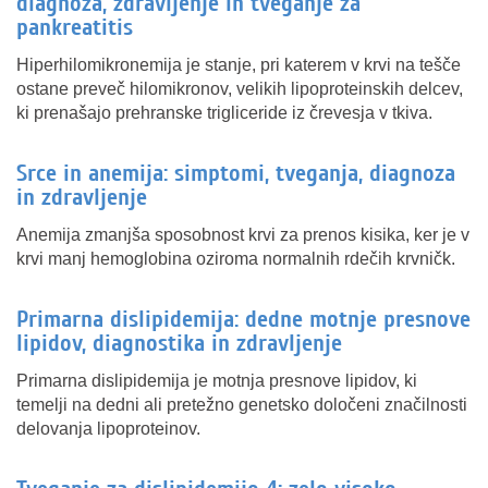
diagnoza, zdravljenje in tveganje za
pankreatitis
Hiperhilomikronemija je stanje, pri katerem v krvi na tešče
ostane preveč hilomikronov, velikih lipoproteinskih delcev,
ki prenašajo prehranske trigliceride iz črevesja v tkiva.
Srce in anemija: simptomi, tveganja, diagnoza
in zdravljenje
Anemija zmanjša sposobnost krvi za prenos kisika, ker je v
krvi manj hemoglobina oziroma normalnih rdečih krvničk.
Primarna dislipidemija: dedne motnje presnove
lipidov, diagnostika in zdravljenje
Primarna dislipidemija je motnja presnove lipidov, ki
temelji na dedni ali pretežno genetsko določeni značilnosti
delovanja lipoproteinov.