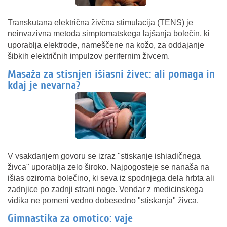
Transkutana električna živčna stimulacija (TENS) je
neinvazivna metoda simptomatskega lajšanja bolečin, ki
uporablja elektrode, nameščene na kožo, za oddajanje
šibkih električnih impulzov perifernim živcem.
Masaža za stisnjen išiasni živec: ali pomaga in
kdaj je nevarna?
V vsakdanjem govoru se izraz "stiskanje ishiadičnega
živca" uporablja zelo široko. Najpogosteje se nanaša na
išias oziroma bolečino, ki seva iz spodnjega dela hrbta ali
zadnjice po zadnji strani noge. Vendar z medicinskega
vidika ne pomeni vedno dobesedno "stiskanja" živca.
Gimnastika za omotico: vaje