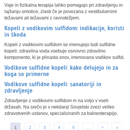
Vaje in fizikalna terapija lahko pomagajo pri zdravljenju in
lajšanju omotice, zlasti če je povezana z vestibularnimi
težavami ali težavami z ravnotežjem.
Kopeli z vodikovim sulfidom: indikacije, koristi
in škoda
Kopeli z vodikovim sulfidom se imenujejo tudi sulfidne
kopeli: zdravilna voda vsebuje osnovno zdravilno
komponento, ki je plinasta snov, imenovana vodikov sulfid.
Vodikove sulfidne kopeli: kako delujejo in za
koga so primerne
Vodikove sulfidne kopeli: sanatoriji in
zdravljenje
Zdravljenje z vodikovim sulfidom ni na voljo v vseh
državah. Na srečo je v nekdanji Sovjetski zvezi veliko
zdravstvenih ustanov, specializiranih za balneoterapijo.
1
2
3
4
5
…
>
»