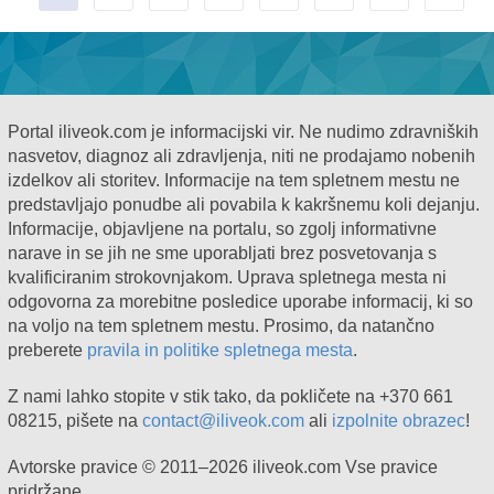
Portal iliveok.com je informacijski vir. Ne nudimo zdravniških
nasvetov, diagnoz ali zdravljenja, niti ne prodajamo nobenih
izdelkov ali storitev. Informacije na tem spletnem mestu ne
predstavljajo ponudbe ali povabila k kakršnemu koli dejanju.
Informacije, objavljene na portalu, so zgolj informativne
narave in se jih ne sme uporabljati brez posvetovanja s
kvalificiranim strokovnjakom. Uprava spletnega mesta ni
odgovorna za morebitne posledice uporabe informacij, ki so
na voljo na tem spletnem mestu. Prosimo, da natančno
preberete
pravila in politike spletnega mesta
.
Z nami lahko stopite v stik tako, da pokličete na +370 661
08215, pišete na
contact@iliveok.com
ali
izpolnite obrazec
!
Avtorske pravice © 2011–2026 iliveok.com Vse pravice
pridržane.