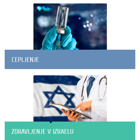
CEPLJENJE
ZDRAVLJENJE V IZRAELU